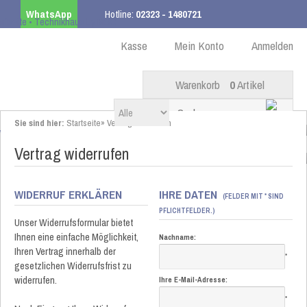
WhatsApp
Hotline:
02323 - 1480721
Kostenloser Versand
ab 99,00 € innerhalb DE
Kasse
Mein Konto
Anmelden
Warenkorb
0
Artikel
Sie sind hier:
Startseite
»
Vertrag widerrufen
Vertrag widerrufen
WIDERRUF ERKLÄREN
IHRE DATEN
(FELDER MIT * SIND
PFLICHTFELDER.)
Unser Widerrufsformular bietet
Ihnen eine einfache Möglichkeit,
Nachname:
Ihren Vertrag innerhalb der
*
gesetzlichen Widerrufsfrist zu
widerrufen.
Ihre E-Mail-Adresse:
*