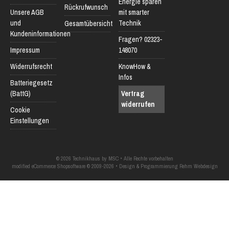
Energie sparen
Rückrufwunsch
Unsere AGB
mit smarter
und
Technik
Gesamtübersicht
Kundeninformationen
Fragen? 02323-
Impressum
148070
Widerrufsrecht
KnowHow &
Infos
Batteriegesetz
(BattG)
Vertrag
widerrufen
Cookie
Einstellungen
© 2026 Technikhaus by MSC • Alle Rechte vorbehalten
modified eCommerce Shopsoftware © 2009-2026 • Design & Programmierung Rehm Webdesign