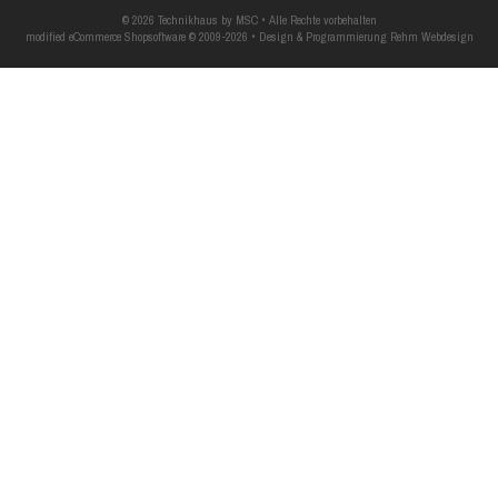
© 2026 Technikhaus by MSC • Alle Rechte vorbehalten
modified eCommerce Shopsoftware © 2009-2026 • Design & Programmierung Rehm Webdesign