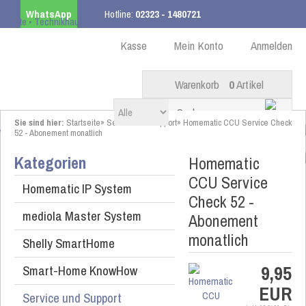
WhatsApp
Hotline:
02323 - 1480721
Kostenloser Versand
ab 99,00 € innerhalb DE
Kasse
Mein Konto
Anmelden
Warenkorb
0
Artikel
Sie sind hier:
Startseite
»
Service und Support
»
Homematic CCU Service Check
52 - Abonement monatlich
Kategorien
Homematic
CCU Service
Homematic IP System
Check 52 -
mediola Master System
Abonement
monatlich
Shelly SmartHome
9,95
Smart-Home KnowHow
EUR
Service und Support