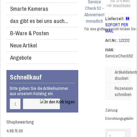
inkl. 19 % MwSt.
zzgl.
Versandkosten
Smarte Kameras
Lieferzeit:
💾
das gibt es bei uns auch...
SOFORT PER
Für eine größere Ansicht klicken Sie
MAIL
B-Ware & Posten
Art.Nr.:
122222
Neue Artikel
HAN:
ServiceCheck52
Angebote
Artikeldatenb
Schnellkauf
drucken
Bitte geben Sie die Artikelnummer
Rezension
aus unserem Katalog ein.
schreiben
Zahlung
Einrichtungsgebühr
Shopbewertung
4.98
/
5
.00