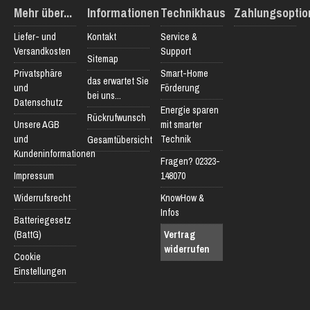
Mehr über...
Informationen
Technikhaus
Zahlungsoptio
Liefer- und
Kontakt
Service &
Versandkosten
Support
Sitemap
Privatsphäre
Smart-Home
das erwartet Sie
und
Förderung
bei uns...
Datenschutz
Energie sparen
Rückrufwunsch
Unsere AGB
mit smarter
und
Technik
Gesamtübersicht
Kundeninformationen
Fragen? 02323-
Impressum
148070
Widerrufsrecht
KnowHow &
Infos
Batteriegesetz
(BattG)
Vertrag
widerrufen
Cookie
Einstellungen