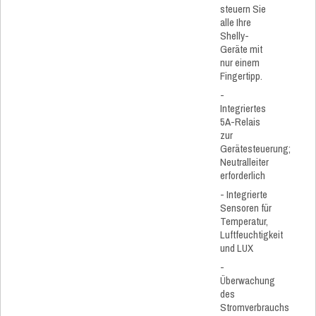
steuern Sie
alle Ihre
Shelly-
Geräte mit
nur einem
Fingertipp.
-
Integriertes
5A-Relais
zur
Gerätesteuerung;
Neutralleiter
erforderlich
- Integrierte
Sensoren für
Temperatur,
Luftfeuchtigkeit
und LUX
-
Überwachung
des
Stromverbrauchs