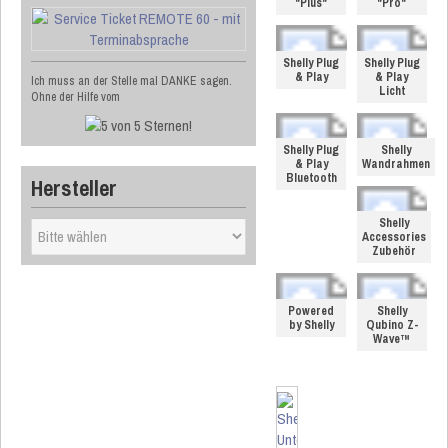
"Plus"
"Pro"
Shelly Plug
Shelly Plug
& Play
& Play
Ich muss an der Stelle mal DANKE sagen.
Licht
Ohne der Hilfe vom
Shelly Plug
Shelly
& Play
Wandrahmen
Bluetooth
Hersteller
Shelly
Accessories
Zubehör
Powered
Shelly
by Shelly
Qubino Z-
Wave™