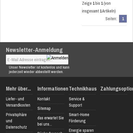
Zeige
1
bis
1
(von
insgesamt
1
Artikeln)
Seiten:
1
Newsletter-Anmeldung
Unser Newsletter ist kostenlos und kann
jederzeit wieder abbestellt werden.
Mehr über...
Informationen
Technikhaus
Zahlungsoptio
Liefer- und
Kontakt
Service &
Versandkosten
Support
Sitemap
Privatsphäre
Smart-Home
das erwartet Sie
und
Förderung
bei uns...
Datenschutz
Energie sparen