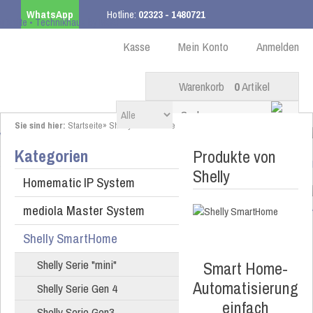
WhatsApp
Hotline:
02323 - 1480721
Kostenloser Versand
ab 99,00 € innerhalb DE
Kasse
Mein Konto
Anmelden
Warenkorb
0
Artikel
Sie sind hier:
Startseite
»
Shelly SmartHome
Kategorien
Produkte von
Shelly
Homematic IP System
mediola Master System
Shelly SmartHome
Shelly Serie "mini"
Smart Home-
Automatisierung
Shelly Serie Gen 4
einfach
Shelly Serie Gen3