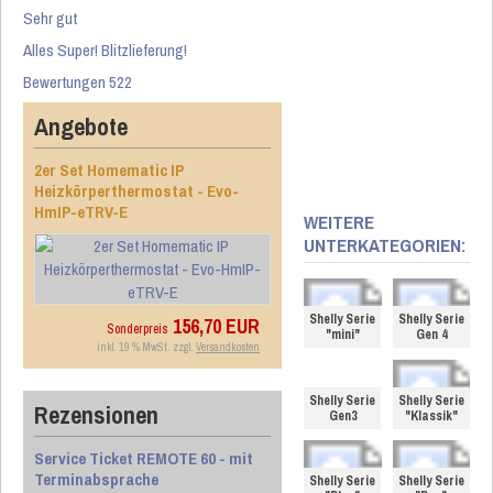
Sehr gut
Alles Super! Blitzlieferung!
Bewertungen 522
Angebote
2er Set Homematic IP
Heizkörperthermostat - Evo-
HmIP-eTRV-E
WEITERE
UNTERKATEGORIEN:
Shelly Serie
Shelly Serie
156,70 EUR
Sonderpreis
"mini"
Gen 4
inkl. 19 % MwSt. zzgl.
Versandkosten
Shelly Serie
Shelly Serie
Rezensionen
Gen3
"Klassik"
Service Ticket REMOTE 60 - mit
Terminabsprache
Shelly Serie
Shelly Serie