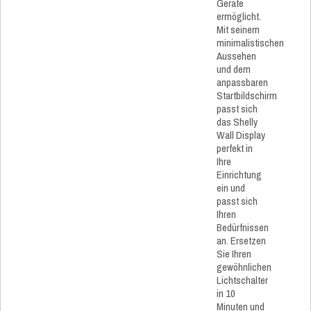
Geräte
ermöglicht.
Mit seinem
minimalistischen
Aussehen
und dem
anpassbaren
Startbildschirm
passt sich
das Shelly
Wall Display
perfekt in
Ihre
Einrichtung
ein und
passt sich
Ihren
Bedürfnissen
an. Ersetzen
Sie Ihren
gewöhnlichen
Lichtschalter
in 10
Minuten und