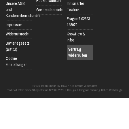
Rückrufwunsch
Unsere AGB
mit smarter
und
Technik
Gesamtübersicht
Kundeninformationen
Fragen? 02323-
Impressum
148070
Widerrufsrecht
KnowHow &
Infos
Batteriegesetz
(BattG)
Vertrag
widerrufen
Cookie
Einstellungen
© 2026 Technikhaus by MSC • Alle Rechte vorbehalten
modified eCommerce Shopsoftware © 2009-2026 • Design & Programmierung Rehm Webdesign