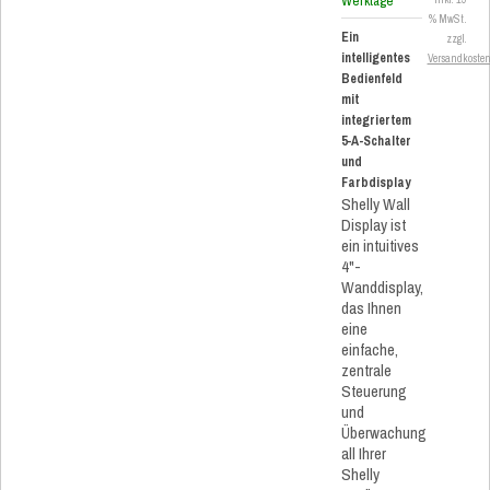
Werktage
% MwSt.
Ein
zzgl.
intelligentes
Versandkoste
Bedienfeld
mit
integriertem
5-A-Schalter
und
Farbdisplay
Shelly Wall
Display ist
ein intuitives
4"-
Wanddisplay,
das Ihnen
eine
einfache,
zentrale
Steuerung
und
Überwachung
all Ihrer
Shelly