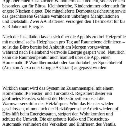
App oder einen zusätzlichen Wandthermostat bedient, sodass er sich
besonders gut für Büros, Kleinbetriebe, Kinderzimmer oder auch für
engere Nischen eignet. Die mitgelieferte Demontagesicherung sowie
das geschlossene Gehäuse verhindern unbefugte Manipulationen
und Diebstahl. Zwei AA-Batterien versorgen den Thermostat für bis
zu 3 Jahre mit Energie.
Nach der Installation lassen sich über die App bis zu drei Heizprofile
mit maximal sechs Heizphasen pro Tag auf Raumebene definieren –
so ist das Büro bereits bei Ankunft am Morgen vorgewärmt,
während nach Feierabend wertvolle Energie gespart wird. Natürlich
kann die Raumtemperatur auch manuell über die App, einen
Homematic IP Wandthermostat oder komfortabel per Sprachbefehl
(Amazon Alexa oder Google Assistant) angepasst werden.
Wirklich smart wird das System im Zusammenspiel mit einem
Homematic IP Fenster- und Türkontakt. Registriert dieser ein
geöffnetes Fenster, schließt der Heizkörperthermostat die
Warmwasserzufuhr des Heizkörpers. Wird das Fenster wieder
geschlossen, nimmt auch der Heizkörper seine Arbeit wieder auf.
Dies hilft beim Energiesparen, steigert den Wohnkomfort und
schützt die Umwelt. Die eingebaute Kalk- und Frostschutz-
Automatik verhindert das Verkalken und Einfrieren des Ventils.