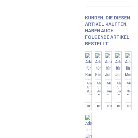
KUNDEN, DIE DIESEN
ARTIKEL KAUFTEN,
HABEN AUCH
FOLGENDE ARTIKEL
BESTELLT:
Adapter
Adapter
Adapter
Adapter
Adapter
für
für
für
für
für
Busch-
Berker
Jung
Jung
Merten
Jäger
B2
J1
J2
M
BJ
103090
103263
103095
103478
103093