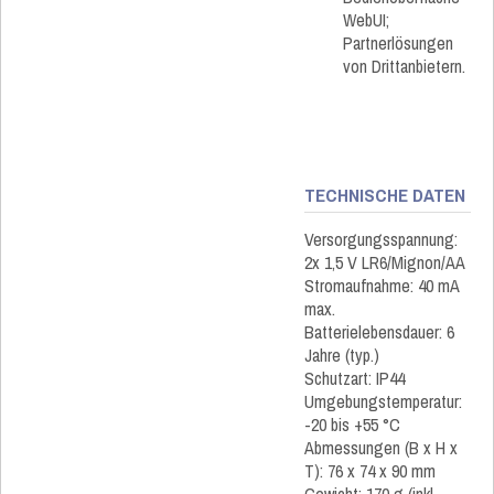
WebUI;
Partnerlösungen
von Drittanbietern.
TECHNISCHE DATEN
Versorgungsspannung:
2x 1,5 V LR6/Mignon/AA
Stromaufnahme: 40 mA
max.
Batterielebensdauer: 6
Jahre (typ.)
Schutzart: IP44
Umgebungstemperatur:
-20 bis +55 °C
Abmessungen (B x H x
T): 76 x 74 x 90 mm