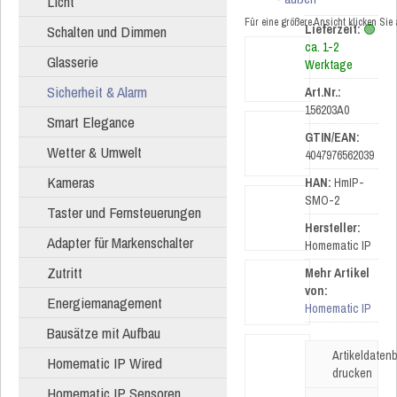
Licht
Für eine größere Ansicht klicken Sie
Schalten und Dimmen
Lieferzeit:
🟢
ca. 1-2
Glasserie
Werktage
Sicherheit & Alarm
Art.Nr.:
156203A0
Smart Elegance
GTIN/EAN:
Wetter & Umwelt
4047976562039
Kameras
HAN:
HmIP-
SMO-2
Taster und Fernsteuerungen
Hersteller:
Adapter für Markenschalter
Homematic IP
Zutritt
Mehr Artikel
von:
Energiemanagement
Homematic IP
Bausätze mit Aufbau
Artikeldatenb
Homematic IP Wired
drucken
Homematic IP Sensoren