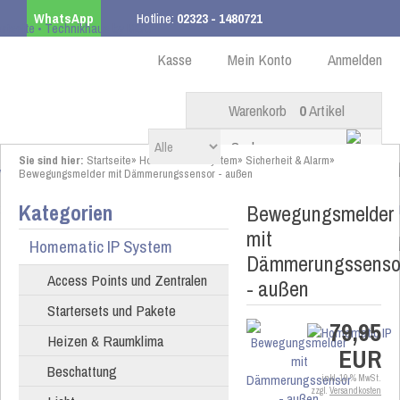
WhatsApp
Hotline:
02323 - 1480721
Kostenloser Versand
ab 99,00 € innerhalb DE
Kasse
Mein Konto
Anmelden
Warenkorb
0
Artikel
Sie sind hier:
Startseite
»
Homematic IP System
»
Sicherheit & Alarm
»
Bewegungsmelder mit Dämmerungssensor - außen
Kategorien
Bewegungsmelder
mit
Homematic IP System
Dämmerungssenso
Access Points und Zentralen
- außen
Startersets und Pakete
79,95
Heizen & Raumklima
EUR
Beschattung
inkl. 19 % MwSt.
zzgl.
Versandkosten