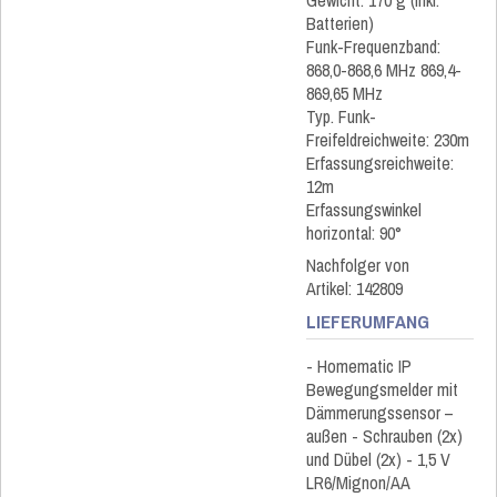
Gewicht: 170 g (inkl.
Batterien)
Funk-Frequenzband:
868,0-868,6 MHz 869,4-
869,65 MHz
Typ. Funk-
Freifeldreichweite: 230m
Erfassungsreichweite:
12m
Erfassungswinkel
horizontal: 90°
Nachfolger von
Artikel: 142809
LIEFERUMFANG
- Homematic IP
Bewegungsmelder mit
Dämmerungssensor –
außen - Schrauben (2x)
und Dübel (2x) - 1,5 V
LR6/Mignon/AA