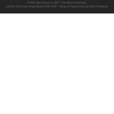
© 2026 Technikhaus by MSC • Alle Rechte vorbehalten
modified eCommerce Shopsoftware © 2009-2026 • Design & Programmierung Rehm Webdesign