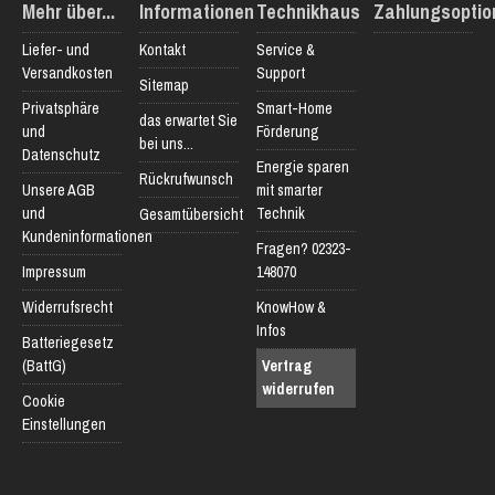
Mehr über...
Informationen
Technikhaus
Zahlungsoptio
Liefer- und
Kontakt
Service &
Versandkosten
Support
Sitemap
Privatsphäre
Smart-Home
das erwartet Sie
und
Förderung
bei uns...
Datenschutz
Energie sparen
Rückrufwunsch
Unsere AGB
mit smarter
und
Technik
Gesamtübersicht
Kundeninformationen
Fragen? 02323-
Impressum
148070
Widerrufsrecht
KnowHow &
Infos
Batteriegesetz
(BattG)
Vertrag
widerrufen
Cookie
Einstellungen