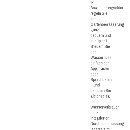
IP
Bewässerungsaktor
regeln Sie
Ihre
Gartenbewässerung
ganz
bequem und
intelligent.
Steuern Sie
den
Wasserfluss
einfach per
App, Taster
oder
Sprachbefehl
– und
behalten Sie
gleichzeitig
den
Wasserverbrauch
dank
integrierter
Durchflussmessung
jederzeit im