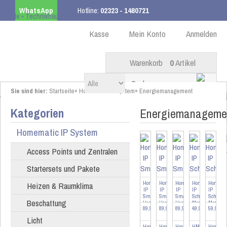
WhatsApp
Hotline:
02323 - 1480721
Kostenloser Versand
ab 99,00 € innerhalb DE
Kasse
Mein Konto
Anmelden
Warenkorb
0
Artikel
Sie sind hier:
Startseite
»
Homematic IP System
»
Energiemanagement
Kategorien
Energiemanageme
Homematic IP System
Access Points und Zentralen
Startersets und Pakete
Homematic
Homematic
Homematic
Homematic
Homema
Heizen & Raumklima
IP
IP
IP
IP
IP
Smart
Smart
Smart
Schalt-
Schalt-
Beschattung
Home
Home
Home
Mess-
Mess-
89,95 EUR
89,95 EUR
89,95 EUR
49,95 EUR
59,95 E
Schnittstelle
Schnittstelle
Schnittstelle
Steckdose
Steckdos
für
für
für
-
anthra...
Licht
...
...
...
HMIP-...
HmIP-ESI-IEC
HmIP-ESI-GAS
HmIP-ESI-LED
HMIP-PSM-2
HmIP-P