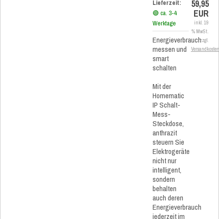
59,95
Lieferzeit:
EUR
🟢 ca. 3-4
Werktage
inkl. 19
% MwSt.
Energieverbrauch
zzgl.
messen und
Versandkoste
smart
schalten
Mit der
Homematic
IP Schalt-
Mess-
Steckdose,
anthrazit
steuern Sie
Elektrogeräte
nicht nur
intelligent,
sondern
behalten
auch deren
Energieverbrauch
jederzeit im