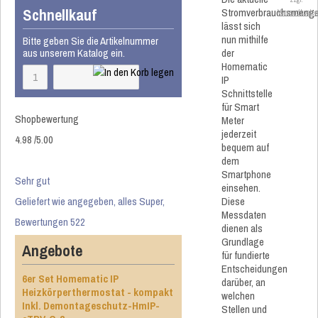
Schnellkauf
Stromverbrauchsmeng
Versandkoste
lässt sich
nun mithilfe
Bitte geben Sie die Artikelnummer
aus unserem Katalog ein.
der
Homematic
IP
Schnittstelle
für Smart
Shopbewertung
Meter
jederzeit
4.98
/
5
.00
bequem auf
dem
Smartphone
Sehr gut
einsehen.
Geliefert wie angegeben, alles Super,
Diese
Messdaten
Bewertungen 522
dienen als
Grundlage
Angebote
für fundierte
Entscheidungen
6er Set Homematic IP
darüber, an
Heizkörperthermostat - kompakt
welchen
Inkl. Demontageschutz-HmIP-
Stellen und