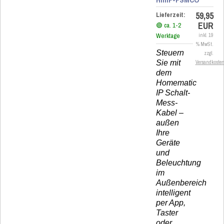
59,95
Lieferzeit:
EUR
🟢 ca. 1-2
Werktage
inkl. 19
% MwSt.
Steuern
zzgl.
Sie mit
Versandkoste
dem
Homematic
IP Schalt-
Mess-
Kabel –
außen
Ihre
Geräte
und
Beleuchtung
im
Außenbereich
intelligent
per App,
Taster
oder