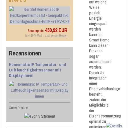
eTRV-C-2
auf welche
Weise
gezielt
Energie
eingespart
werden
450,92 EUR
Sonderpreis
kann. Im
inkl. 19 % MwSt. zzgl.
Versandkosten
Smart Home
kann dieser
Prozess
Rezensionen
sogar
automatisiert
Homematic IP Temperatur- und
werden.
Luftfeuchtigkeitssensor mit
Durch die
Display innen
Integration
einer
Photovoltaikanlage
besteht
zudem die
Möglichkeit,
Gutes Produkt
die
Eigenstromnutzung
optimal zu
optimieren.