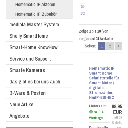
ES...
Homematic IP Aktoren
ES-IEC
Homematic IP Zubehör
142148-FG
mediola Master System
Zeige
1
bis
10
(von
Shelly SmartHome
insgesamt
11
Artikeln)
Smart-Home KnowHow
Seiten:
1
2
»
Service und Support
Homematic IP
Smarte Kameras
Smart Home
Schnittstelle für
das gibt es bei uns auch...
Smart Meter /
digitale
B-Ware & Posten
Stromzähler,
HmIP-ESI-IEC
Neue Artikel
89,95
Lieferzeit:
EUR
🟢 ca. 3-4
Angebote
Werktage
inkl. 19
% MwSt.
Die aktuelle
zzgl.