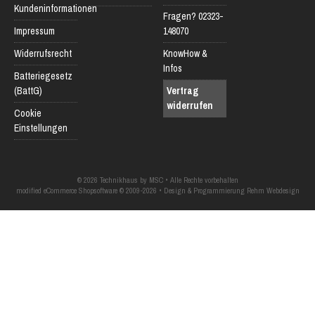
Kundeninformationen
Fragen? 02323-
Impressum
148070
Widerrufsrecht
KnowHow &
Infos
Batteriegesetz
(BattG)
Vertrag
widerrufen
Cookie
Einstellungen
© 2026 Technikhaus by MSC • Alle Rechte vorbehalten
modified eCommerce Shopsoftware © 2009-2026 • Design & Programmierung Rehm Webdesign