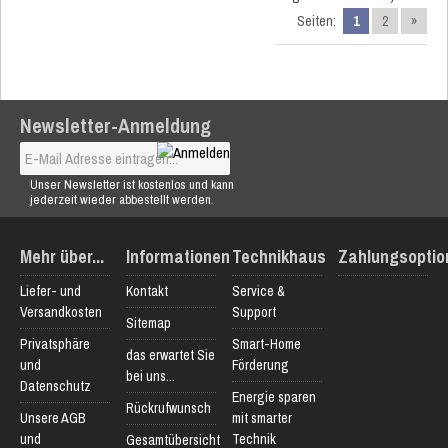
Seiten:
1
2
»
Newsletter-Anmeldung
Unser Newsletter ist kostenlos und kann
jederzeit wieder abbestellt werden.
Mehr über...
Informationen
Technikhaus
Zahlungsoptio
Liefer- und
Kontakt
Service &
Versandkosten
Support
Sitemap
Privatsphäre
Smart-Home
das erwartet Sie
und
Förderung
bei uns...
Datenschutz
Energie sparen
Rückrufwunsch
Unsere AGB
mit smarter
und
Technik
Gesamtübersicht