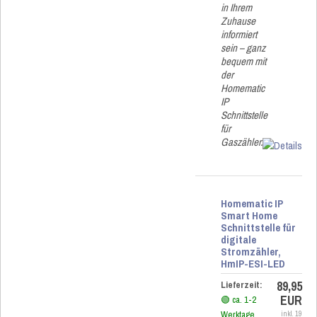
in Ihrem
Zuhause
informiert
sein – ganz
bequem mit
der
Homematic
IP
Schnittstelle
für
Gaszähler.
Homematic IP
Smart Home
Schnittstelle für
digitale
Stromzähler,
HmIP-ESI-LED
89,95
Lieferzeit:
EUR
🟢 ca. 1-2
Werktage
inkl. 19