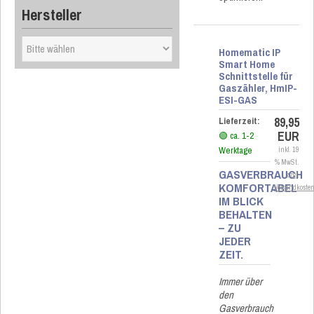
Hersteller
Homematic IP
Smart Home
Schnittstelle für
Gaszähler, HmIP-
ESI-GAS
89,95
Lieferzeit:
EUR
🟢 ca. 1-2
Werktage
inkl. 19
% MwSt.
GASVERBRAUCH
zzgl.
KOMFORTABEL
Versandkoste
IM BLICK
BEHALTEN
– ZU
JEDER
ZEIT.
Immer über
den
Gasverbrauch