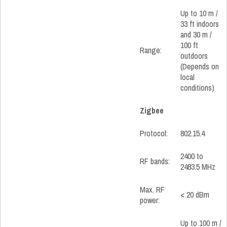
Up to 10 m /
33 ft indoors
and 30 m /
100 ft
Range:
outdoors
(Depends on
local
conditions)
Zigbee
Protocol:
802.15.4
2400 to
RF bands:
2483.5 MHz
Max. RF
< 20 dBm
power:
Up to 100 m /