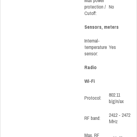
Max power
protection /
No
Cutoff:
Sensors, meters
Internal-
temperature
Yes
sensor:
Radio
Wi-Fi
802.11
Protocol:
b/g/n/ax
2412 - 2472
RF band:
МHz
Max. RF