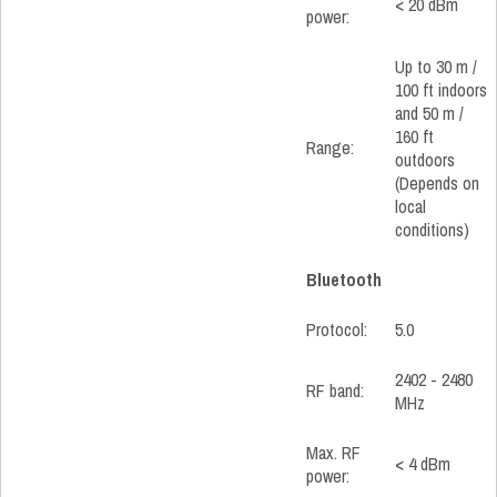
< 20 dBm
power:
Up to 30 m /
100 ft indoors
and 50 m /
160 ft
Range:
outdoors
(Depends on
local
conditions)
Bluetooth
Protocol:
5.0
2402 - 2480
RF band:
MHz
Max. RF
< 4 dBm
power: