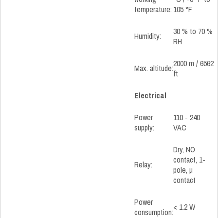
temperature:
105 °F
30 % to 70 %
Humidity:
RH
2000 m / 6562
Max. altitude:
ft
Electrical
Power
110 - 240
supply:
VAC
Dry, NO
contact, 1-
Relay:
pole, µ
contact
Power
< 1.2 W
consumption: