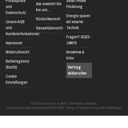
Privatsphäre
Smart-Home
das erwartet Sie
und
Förderung
bei uns...
Datenschutz
Energie sparen
Rückrufwunsch
Unsere AGB
mit smarter
und
Technik
Gesamtübersicht
Kundeninformationen
Fragen? 02323-
Impressum
148070
Widerrufsrecht
KnowHow &
Infos
Batteriegesetz
(BattG)
Vertrag
widerrufen
Cookie
Einstellungen
© 2026 Technikhaus by MSC • Alle Rechte vorbehalten
modified eCommerce Shopsoftware © 2009-2026 • Design & Programmierung Rehm Webdesign