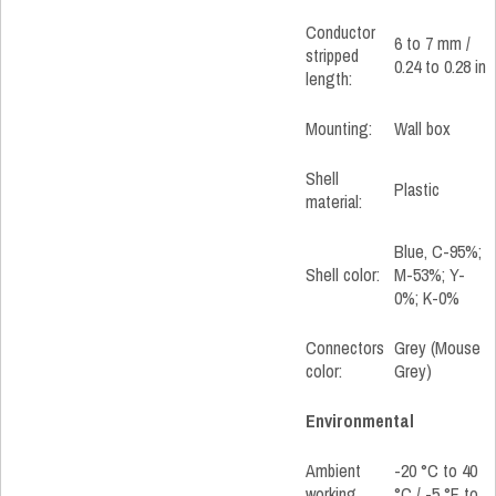
Conductor
6 to 7 mm /
stripped
0.24 to 0.28 in
length:
Mounting:
Wall box
Shell
Plastic
material:
Blue, C-95%;
Shell color:
M-53%; Y-
0%; K-0%
Connectors
Grey (Mouse
color:
Grey)
Environmental
Ambient
-20 °C to 40
working
°C / -5 °F to