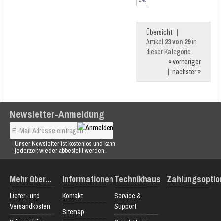
Pack
Übersicht
|
Artikel
23 von 29
in
dieser Kategorie
« vorheriger
|
nächster »
Newsletter-Anmeldung
Unser Newsletter ist kostenlos und kann
jederzeit wieder abbestellt werden.
Mehr über...
Informationen
Technikhaus
Zahlungsoptio
Liefer- und
Kontakt
Service &
Versandkosten
Support
Sitemap