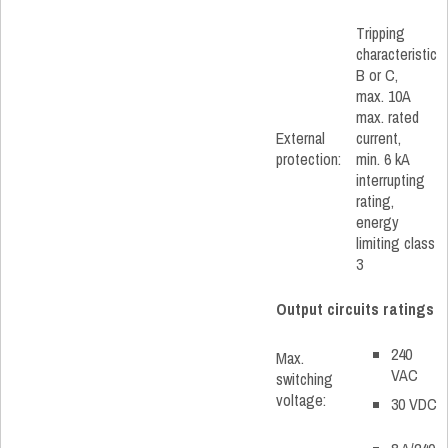
Tripping
characteristic
B or C,
max. 10A
max. rated
External
current,
protection:
min. 6 kA
interrupting
rating,
energy
limiting class
3
Output circuits ratings
240
Max.
VAC
switching
voltage:
30 VDC