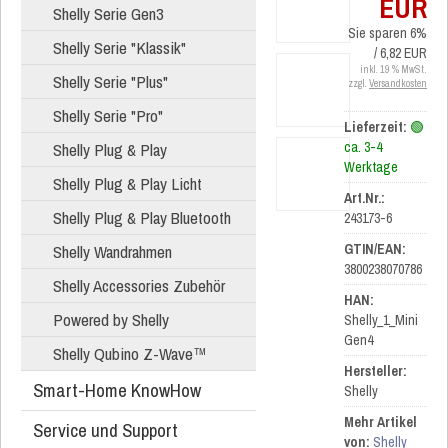
EUR
Shelly Serie Gen3
Sie sparen 6%
Shelly Serie "Klassik"
/ 6,82 EUR
inkl. 19 % MwSt.
Shelly Serie "Plus"
zzgl.
Versandkosten
Shelly Serie "Pro"
Lieferzeit:
🟢
Shelly Plug & Play
ca. 3-4
Werktage
Shelly Plug & Play Licht
Art.Nr.:
Shelly Plug & Play Bluetooth
243173-6
Shelly Wandrahmen
GTIN/EAN:
3800238070786
Shelly Accessories Zubehör
HAN:
Powered by Shelly
Shelly_1_Mini
Gen4
Shelly Qubino Z-Wave™
Hersteller:
Smart-Home KnowHow
Shelly
Mehr Artikel
Service und Support
von:
Shelly