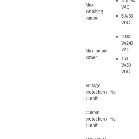
8 A/240
Max.
VAC
switching
5 A/30
current:
VDC
2000
W/240
VAC
Max. output
power:
150
W/30
VDC
Voltage
protection /
No
Cutoff:
Current
protection /
No
Cutoff: