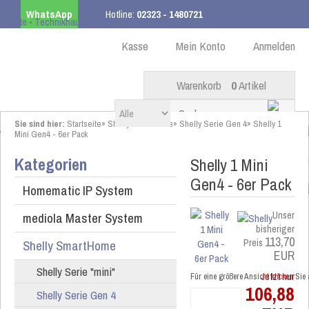
WhatsApp
Hotline:
02323 - 1480721
Kostenloser Versand
ab 99,00 € innerhalb DE
Kasse
Mein Konto
Anmelden
Warenkorb
0
Artikel
Sie sind hier:
Startseite
»
Shelly SmartHome
»
Shelly Serie Gen 4
»
Shelly 1
Mini Gen4 - 6er Pack
Kategorien
Shelly 1 Mini
Gen4 - 6er Pack
Homematic IP System
mediola Master System
Unser
bisheriger
113,70
Shelly SmartHome
Preis
EUR
Shelly Serie "mini"
Jetzt nur
Für eine größere Ansicht klicken Sie
106,88
Shelly Serie Gen 4