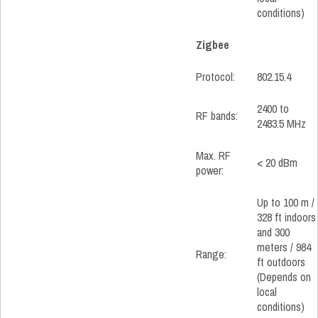
conditions)
Zigbee
Protocol:
802.15.4
2400 to
RF bands:
2483.5 MHz
Max. RF
< 20 dBm
power:
Up to 100 m /
328 ft indoors
and 300
meters / 984
Range:
ft outdoors
(Depends on
local
conditions)