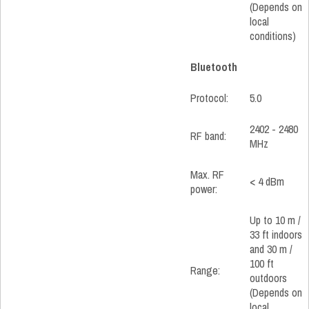
(Depends on
local
conditions)
Bluetooth
Protocol:
5.0
2402 - 2480
RF band:
MHz
Max. RF
< 4 dBm
power:
Up to 10 m /
33 ft indoors
and 30 m /
100 ft
Range:
outdoors
(Depends on
local