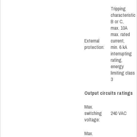
Tripping
characteristic
B or C,
max. 10A
max. rated
External
current,
protection:
min. 6 kA
interrupting
rating,
energy
limiting class
3
Output circuits ratings
Max.
switching
240 VAC
voltage:
Max.