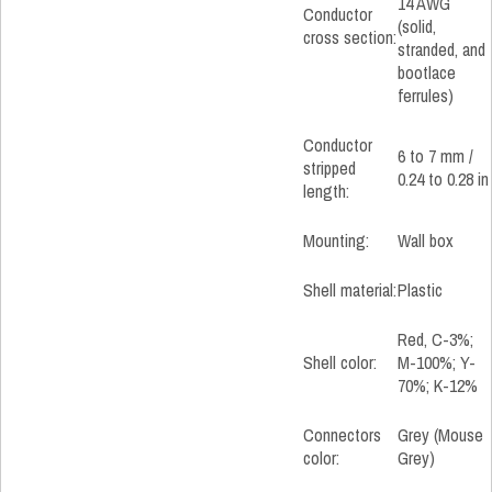
14 AWG
Conductor
(solid,
cross section:
stranded, and
bootlace
ferrules)
Conductor
6 to 7 mm /
stripped
0.24 to 0.28 in
length:
Mounting:
Wall box
Shell material:
Plastic
Red, C-3%;
Shell color:
M-100%; Y-
70%; K-12%
Connectors
Grey (Mouse
color:
Grey)