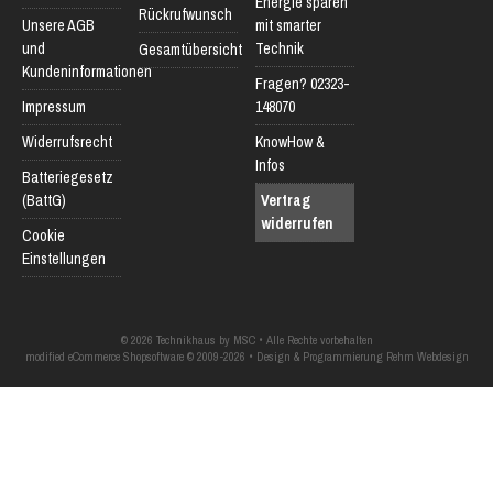
Energie sparen
Rückrufwunsch
Unsere AGB
mit smarter
und
Technik
Gesamtübersicht
Kundeninformationen
Fragen? 02323-
Impressum
148070
Widerrufsrecht
KnowHow &
Infos
Batteriegesetz
(BattG)
Vertrag
widerrufen
Cookie
Einstellungen
© 2026 Technikhaus by MSC • Alle Rechte vorbehalten
modified eCommerce Shopsoftware © 2009-2026 • Design & Programmierung Rehm Webdesign