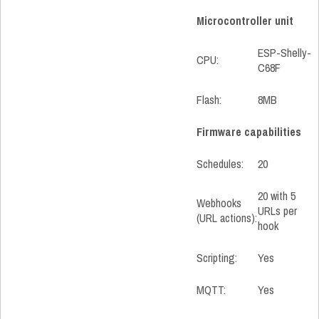
Microcontroller unit
ESP-Shelly-
CPU:
C68F
Flash:
8MB
Firmware capabilities
Schedules:
20
20 with 5
Webhooks
URLs per
(URL actions):
hook
Scripting:
Yes
MQTT:
Yes