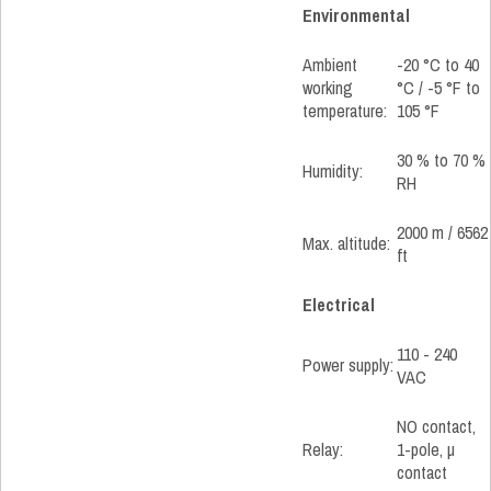
Environmental
Ambient
-20 °C to 40
working
°C / -5 °F to
temperature:
105 °F
30 % to 70 %
Humidity:
RH
2000 m / 6562
Max. altitude:
ft
Electrical
110 - 240
Power supply:
VAC
NO contact,
Relay:
1-pole, µ
contact