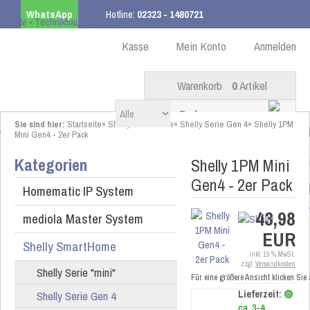
WhatsApp
Hotline:
02323 - 1480721
Kostenloser Versand
ab 99,00 € innerhalb DE
Kasse
Mein Konto
Anmelden
Warenkorb
0
Artikel
Sie sind hier:
Startseite
»
Shelly SmartHome
»
Shelly Serie Gen 4
»
Shelly 1PM
Mini Gen4 - 2er Pack
Kategorien
Shelly 1PM Mini
Gen4 - 2er Pack
Homematic IP System
43,98
mediola Master System
EUR
Shelly SmartHome
inkl. 19 % MwSt.
zzgl.
Versandkosten
Shelly Serie "mini"
Für eine größere Ansicht klicken Sie
Shelly Serie Gen 4
Lieferzeit:
🟢
ca. 3-4