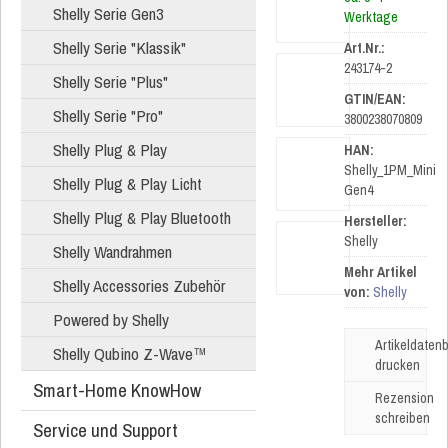
Shelly Serie Gen3
Werktage
Shelly Serie "Klassik"
Art.Nr.:
243174-2
Shelly Serie "Plus"
GTIN/EAN:
Shelly Serie "Pro"
3800238070809
Shelly Plug & Play
HAN:
Shelly_1PM_Mini
Shelly Plug & Play Licht
Gen4
Shelly Plug & Play Bluetooth
Hersteller:
Shelly
Shelly Wandrahmen
Mehr Artikel
Shelly Accessories Zubehör
von:
Shelly
Powered by Shelly
Artikeldatenb
Shelly Qubino Z-Wave™
drucken
Smart-Home KnowHow
Rezension
schreiben
Service und Support