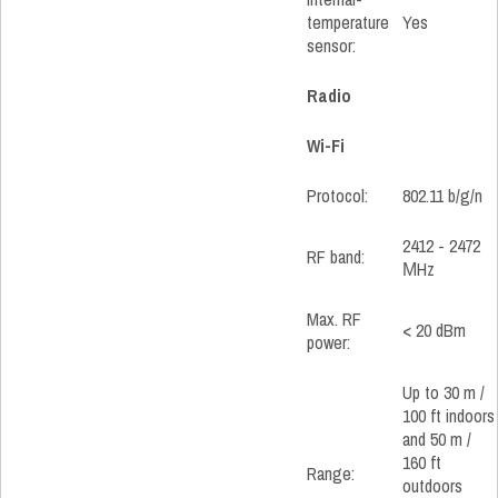
temperature
Yes
sensor:
Radio
Wi-Fi
Protocol:
802.11 b/g/n
2412 - 2472
RF band:
МHz
Max. RF
< 20 dBm
power:
Up to 30 m /
100 ft indoors
and 50 m /
160 ft
Range:
outdoors