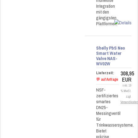
mühelose
Integration
mit den
gängigsten
Plattformen.
Shelly PbS Neo
Smart Water
Valve NAS-
WV02W
308,95
Lieferzeit:
EUR
💬 auf Anfrage
inkl. 19
NSF-
% MwSt.
zertifiziertes
zzgl.
smartes
Versandkoste
DN25-
Messingventil
für
Trinkwassersysteme.
Bietet
präzise