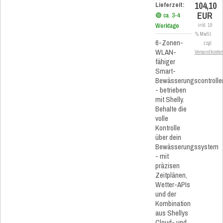
104,10
Lieferzeit:
EUR
🟢 ca. 3-4
Werktage
inkl. 19
% MwSt.
6-Zonen-
zzgl.
WLAN-
Versandkoste
fähiger
Smart-
Bewässerungscontrolle
- betrieben
mit Shelly.
Behalte die
volle
Kontrolle
über dein
Bewässerungssystem
- mit
präzisen
Zeitplänen,
Wetter-APIs
und der
Kombination
aus Shellys
Cloud- und