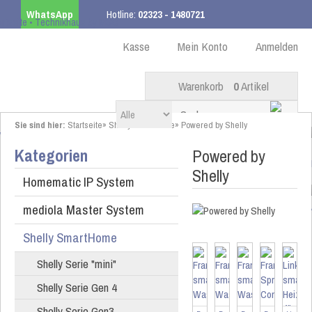
WhatsApp
Hotline:
02323 - 1480721
Kostenloser Versand
ab 99,00 € innerhalb DE
Kasse
Mein Konto
Anmelden
Warenkorb
0
Artikel
Sie sind hier:
Startseite
»
Shelly SmartHome
»
Powered by Shelly
Kategorien
Powered by
Shelly
Homematic IP System
mediola Master System
Shelly SmartHome
Shelly Serie "mini"
Shelly Serie Gen 4
Shelly Serie Gen3