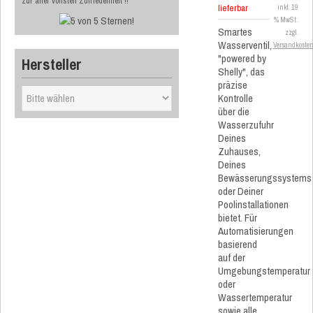
zur aller vollsten Zufriedenheit !!
lieferbar
inkl. 19
% MwSt.
Smartes
zzgl.
Wasserventil,
Versandkoste
"powered by
Hersteller
Shelly", das
präzise
Kontrolle
über die
Wasserzufuhr
Deines
Zuhauses,
Deines
Bewässerungssystems
oder Deiner
Poolinstallationen
bietet. Für
Automatisierungen
basierend
auf der
Umgebungstemperatur
oder
Wassertemperatur
sowie alle