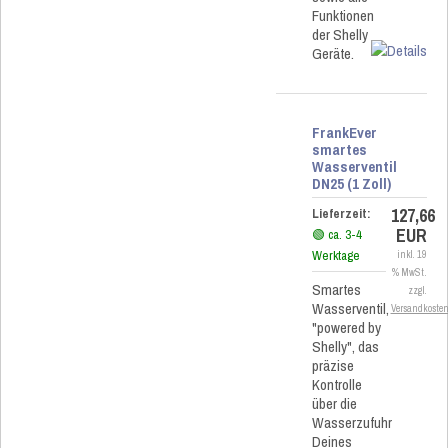
Funktionen
der Shelly
Geräte.
FrankEver
smartes
Wasserventil
DN25 (1 Zoll)
127,66
Lieferzeit:
EUR
🟢 ca. 3-4
Werktage
inkl. 19
% MwSt.
Smartes
zzgl.
Wasserventil,
Versandkoste
"powered by
Shelly", das
präzise
Kontrolle
über die
Wasserzufuhr
Deines