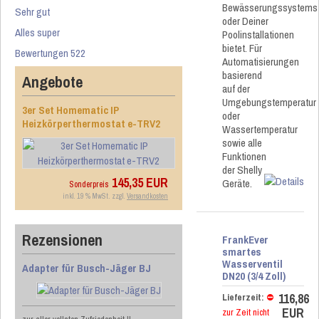
Bewässerungssystems
Sehr gut
oder Deiner
Alles super
Poolinstallationen
bietet. Für
Bewertungen 522
Automatisierungen
basierend
Angebote
auf der
Umgebungstemperatur
3er Set Homematic IP
oder
Heizkörperthermostat e-TRV2
Wassertemperatur
sowie alle
Funktionen
der Shelly
145,35 EUR
Geräte.
Sonderpreis
inkl. 19 % MwSt. zzgl.
Versandkosten
Rezensionen
FrankEver
smartes
Wasserventil
Adapter für Busch-Jäger BJ
DN20 (3/4 Zoll)
116,86
Lieferzeit:
⛔
EUR
zur Zeit nicht