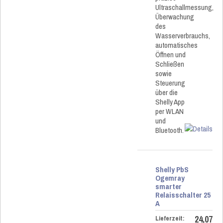
Ultraschallmessung,
Überwachung
des
Wasserverbrauchs,
automatisches
Öffnen und
Schließen
sowie
Steuerung
über die
Shelly App
per WLAN
und
Bluetooth.
Shelly PbS
Ogemray
smarter
Relaisschalter 25
A
24,07
Lieferzeit: