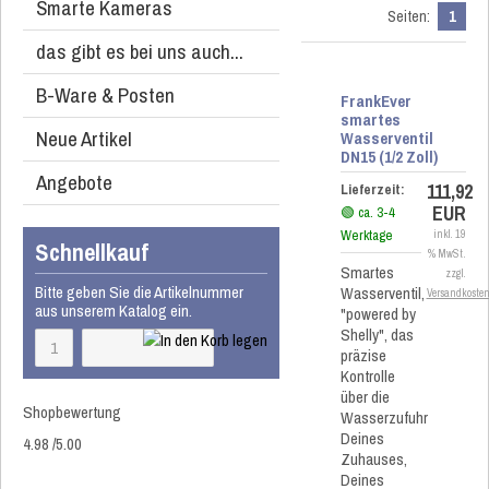
Smarte Kameras
Seiten:
1
das gibt es bei uns auch...
B-Ware & Posten
FrankEver
smartes
Neue Artikel
Wasserventil
DN15 (1/2 Zoll)
Angebote
111,92
Lieferzeit:
EUR
🟢 ca. 3-4
Werktage
inkl. 19
Schnellkauf
% MwSt.
Smartes
zzgl.
Bitte geben Sie die Artikelnummer
Wasserventil,
Versandkoste
aus unserem Katalog ein.
"powered by
Shelly", das
präzise
Kontrolle
über die
Shopbewertung
Wasserzufuhr
Deines
4.98
/
5
.00
Zuhauses,
Deines