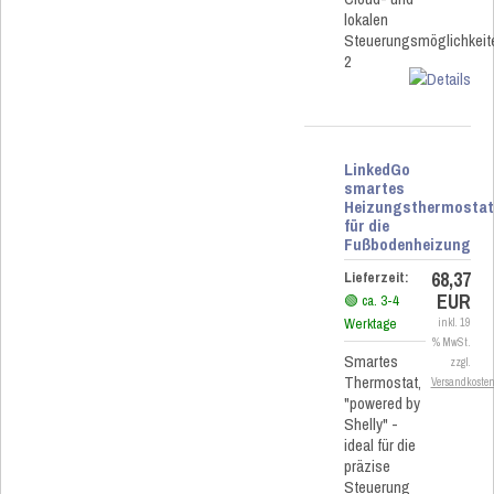
lokalen
Steuerungsmöglichkeit
2
LinkedGo
smartes
Heizungsthermosta
für die
Fußbodenheizung
68,37
Lieferzeit:
EUR
🟢 ca. 3-4
Werktage
inkl. 19
% MwSt.
Smartes
zzgl.
Thermostat,
Versandkoste
"powered by
Shelly" -
ideal für die
präzise
Steuerung