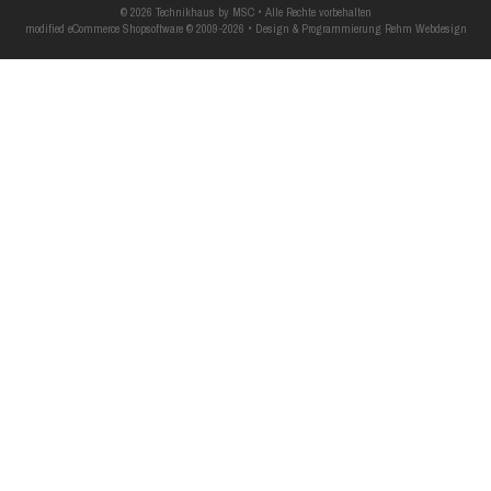
© 2026 Technikhaus by MSC • Alle Rechte vorbehalten
modified eCommerce Shopsoftware © 2009-2026 • Design & Programmierung Rehm Webdesign