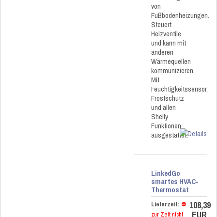
von
Fußbodenheizungen.
Steuert
Heizventile
und kann mit
anderen
Wärmequellen
kommunizieren.
Mit
Feuchtigkeitssensor,
Frostschutz
und allen
Shelly
Funktionen
ausgestattet.
LinkedGo
smartes HVAC-
Thermostat
108,39
Lieferzeit:
⛔
EUR
zur Zeit nicht