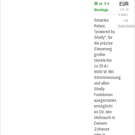
EUR
🟢 ca. 3-4
Werktage
inkl. 19
% MwSt.
Smartes
zzgl.
Relais,
Versandkoste
"powered by
Shelly", für
die präzise
Steuerung
großer
Geräte bis
zu 25 A /
6000 W. Mit
Strommessung
und allen
Shelly
Funktionen
ausgestattet,
ermöglicht
es Dir, den
Verbrauch in
Deinem
Zuhause
oder in