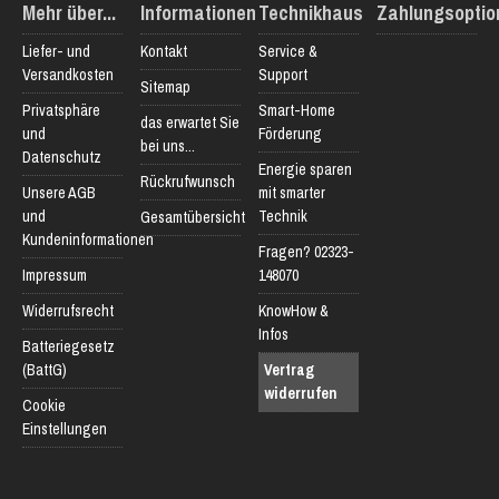
Mehr über...
Informationen
Technikhaus
Zahlungsoptio
Liefer- und
Kontakt
Service &
Versandkosten
Support
Sitemap
Privatsphäre
Smart-Home
das erwartet Sie
und
Förderung
bei uns...
Datenschutz
Energie sparen
Rückrufwunsch
Unsere AGB
mit smarter
und
Technik
Gesamtübersicht
Kundeninformationen
Fragen? 02323-
Impressum
148070
Widerrufsrecht
KnowHow &
Infos
Batteriegesetz
(BattG)
Vertrag
widerrufen
Cookie
Einstellungen