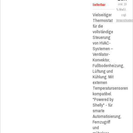
lieferbar
inkl. 19
% MwSt.
Vielseitiger
zzgl.
Thermostat
Versandkoste
für die
vollständige
Steuerung
von HVAC-
Systemen –
Ventilator-
Konvektor,
Fußbodenheizung,
Lüftung und
Kühlung. Mit
externen
Temperatursensoren
kompatibel.
"Powered by
Shelly" - für
smarte
Automatisierung,
Fernzugriff
und