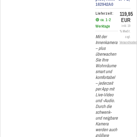
162942A0
119,95
Lieferzeit:
EUR
🟢 ca. 1-2
Werktage
inkl. 19
% MwSt.
Mit der
zzgl.
Innenkamera
Versandkoste
– plus
überwachen
Sie Ihre
Wohnräume
smart und
komfortabel
– jederzeit
per App mit
Live-Video
und -Audio.
Durch die
schwenk-
und neigbare
Kamera
werden auch
größere