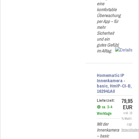
eine
komfortable
Überwachung
per App – für
mehr
Sicherheit
und ein
gutes Gefühl
im Alltag.
Homematic IP
Innenkamera -
basic, HmIP-CI-B,
162941A0
79,95
Lieferzeit:
EUR
🟢 ca. 3-4
Werktage
inkl. 19
% MwSt.
Mit der
zzgl.
Innenkamera
Versandkoste
– basic