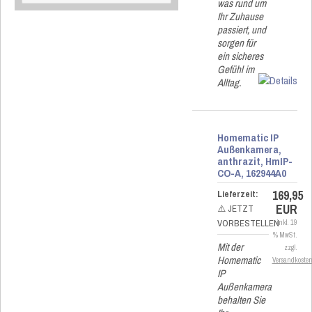
was rund um
Ihr Zuhause
passiert, und
sorgen für
ein sicheres
Gefühl im
Alltag.
Homematic IP
Außenkamera,
anthrazit, HmIP-
CO-A, 162944A0
169,95
Lieferzeit:
EUR
⚠️ JETZT
VORBESTELLEN
inkl. 19
% MwSt.
Mit der
zzgl.
Homematic
Versandkoste
IP
Außenkamera
behalten Sie