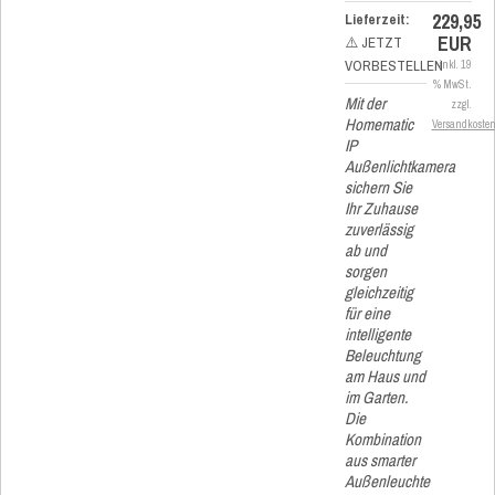
229,95
Lieferzeit:
EUR
⚠️ JETZT
VORBESTELLEN
inkl. 19
% MwSt.
Mit der
zzgl.
Homematic
Versandkoste
IP
Außenlichtkamera
sichern Sie
Ihr Zuhause
zuverlässig
ab und
sorgen
gleichzeitig
für eine
intelligente
Beleuchtung
am Haus und
im Garten.
Die
Kombination
aus smarter
Außenleuchte