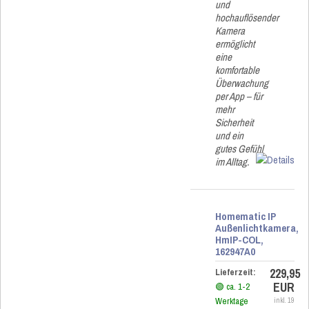
und
hochauflösender
Kamera
ermöglicht
eine
komfortable
Überwachung
per App – für
mehr
Sicherheit
und ein
gutes Gefühl
im Alltag.
Homematic IP
Außenlichtkamera,
HmIP-COL,
162947A0
229,95
Lieferzeit:
EUR
🟢 ca. 1-2
Werktage
inkl. 19