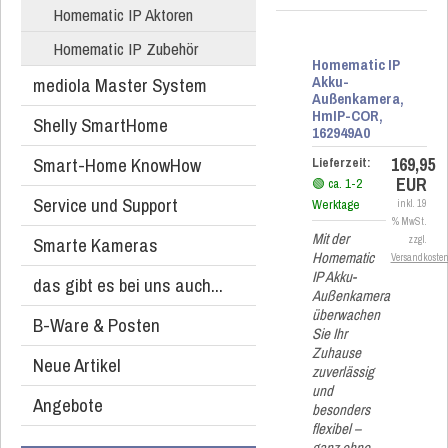
Homematic IP Aktoren
Homematic IP Zubehör
Homematic IP
Akku-
mediola Master System
Außenkamera,
HmIP-COR,
Shelly SmartHome
162949A0
Smart-Home KnowHow
169,95
Lieferzeit:
EUR
🟢 ca. 1-2
Service und Support
Werktage
inkl. 19
% MwSt.
Mit der
Smarte Kameras
zzgl.
Homematic
Versandkoste
IP Akku-
das gibt es bei uns auch...
Außenkamera
überwachen
B-Ware & Posten
Sie Ihr
Zuhause
Neue Artikel
zuverlässig
und
Angebote
besonders
flexibel –
ganz ohne