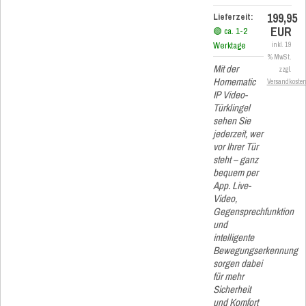
199,95
Lieferzeit:
EUR
🟢 ca. 1-2
Werktage
inkl. 19
% MwSt.
Mit der
zzgl.
Homematic
Versandkoste
IP Video-
Türklingel
sehen Sie
jederzeit, wer
vor Ihrer Tür
steht – ganz
bequem per
App. Live-
Video,
Gegensprechfunktion
und
intelligente
Bewegungserkennung
sorgen dabei
für mehr
Sicherheit
und Komfort