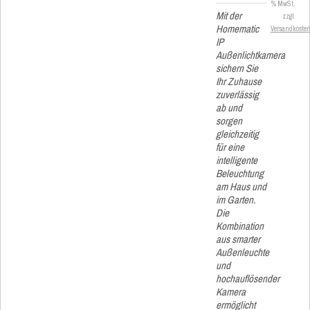
% MwSt.
Mit der
zzgl.
Homematic
Versandkoste
IP
Außenlichtkamera
sichern Sie
Ihr Zuhause
zuverlässig
ab und
sorgen
gleichzeitig
für eine
intelligente
Beleuchtung
am Haus und
im Garten.
Die
Kombination
aus smarter
Außenleuchte
und
hochauflösender
Kamera
ermöglicht