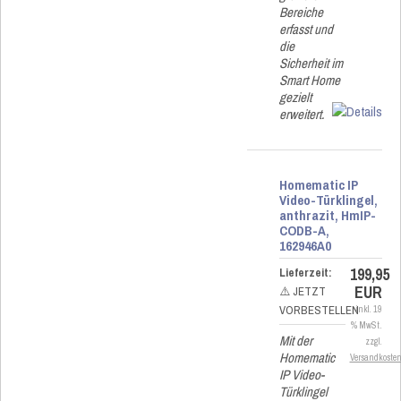
Bereiche
erfasst und
die
Sicherheit im
Smart Home
gezielt
erweitert.
Homematic IP
Video-Türklingel,
anthrazit, HmIP-
CODB-A,
162946A0
199,95
Lieferzeit:
EUR
⚠️ JETZT
VORBESTELLEN
inkl. 19
% MwSt.
Mit der
zzgl.
Homematic
Versandkoste
IP Video-
Türklingel