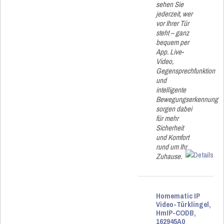
sehen Sie
jederzeit, wer
vor Ihrer Tür
steht – ganz
bequem per
App. Live-
Video,
Gegensprechfunktion
und
intelligente
Bewegungserkennung
sorgen dabei
für mehr
Sicherheit
und Komfort
rund um Ihr
Zuhause.
Homematic IP
Video-Türklingel,
HmIP-CODB,
162945A0