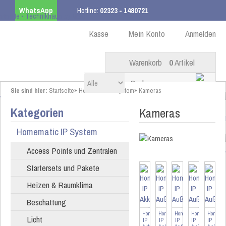
WhatsApp
Hotline:
02323 - 1480721
Kostenloser Versand
ab 99,00 € innerhalb DE
Kasse
Mein Konto
Anmelden
Warenkorb
0
Artikel
Sie sind hier:
Startseite
»
Homematic IP System
»
Kameras
Kategorien
Kameras
Homematic IP System
Access Points und Zentralen
Startersets und Pakete
Heizen & Raumklima
Beschattung
Homematic
Homematic
Homematic
Homematic
Homema
Licht
IP
IP
IP
IP
IP