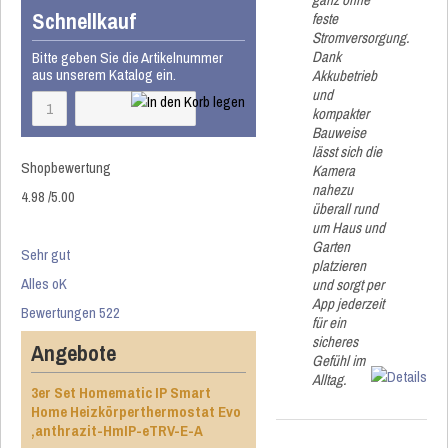
Schnellkauf
feste
Stromversorgung.
Dank
Bitte geben Sie die Artikelnummer
aus unserem Katalog ein.
Akkubetrieb
und
kompakter
Bauweise
lässt sich die
Shopbewertung
Kamera
nahezu
4.98
/
5
.00
überall rund
um Haus und
Garten
Sehr gut
platzieren
Alles oK
und sorgt per
App jederzeit
Bewertungen 522
für ein
sicheres
Angebote
Gefühl im
Alltag.
3er Set Homematic IP Smart
Home Heizkörperthermostat Evo
,anthrazit-HmIP-eTRV-E-A