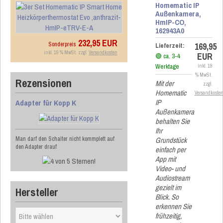
Homematic IP
Außenkamera,
HmIP-CO,
162943A0
232,95 EUR
Sonderpreis
169,95
Lieferzeit:
inkl. 19 % MwSt. zzgl.
Versandkosten
EUR
🟢 ca. 3-4
Werktage
inkl. 19
% MwSt.
Rezensionen
Mit der
zzgl.
Homematic
Versandkoste
IP
Adapter für Kopp K
Außenkamera
behalten Sie
Ihr
Man darf den Schalter nicht kommplett auf
Grundstück
den Adapter drauf
einfach per
App mit
Video- und
Audiostream
gezielt im
Hersteller
Blick. So
erkennen Sie
frühzeitig,