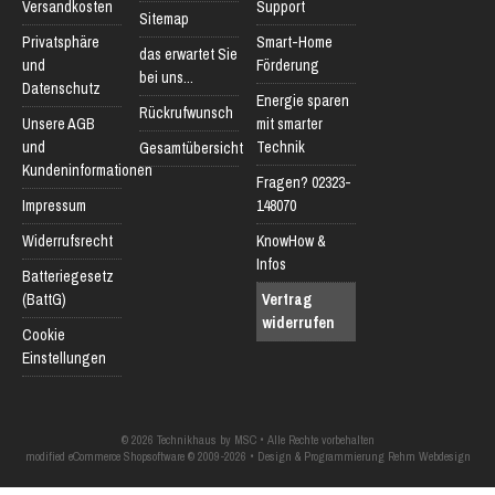
Versandkosten
Support
Sitemap
Privatsphäre
Smart-Home
das erwartet Sie
und
Förderung
bei uns...
Datenschutz
Energie sparen
Rückrufwunsch
Unsere AGB
mit smarter
und
Technik
Gesamtübersicht
Kundeninformationen
Fragen? 02323-
Impressum
148070
Widerrufsrecht
KnowHow &
Infos
Batteriegesetz
(BattG)
Vertrag
widerrufen
Cookie
Einstellungen
© 2026 Technikhaus by MSC • Alle Rechte vorbehalten
modified eCommerce Shopsoftware © 2009-2026 • Design & Programmierung Rehm Webdesign