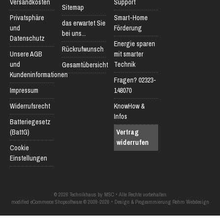
Versandkosten
Support
Sitemap
Privatsphäre
Smart-Home
das erwartet Sie
und
Förderung
bei uns...
Datenschutz
Energie sparen
Rückrufwunsch
Unsere AGB
mit smarter
und
Technik
Gesamtübersicht
Kundeninformationen
Fragen? 02323-
Impressum
148070
Widerrufsrecht
KnowHow &
Infos
Batteriegesetz
(BattG)
Vertrag
widerrufen
Cookie
Einstellungen
© 2026 Technikhaus by MSC • Alle Rechte vorbehalten
modified eCommerce Shopsoftware © 2009-2026 • Design & Programmierung Rehm Webdesign