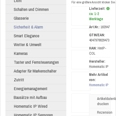
Licht
Für eine größere Ansicht klicken Sie
Schalten und Dimmen
Lieferzeit:
🟢
ca. 1-2
Glasserie
Werktage
Sicherheit & Alarm
Art.Nr.:
162947
Smart Elegance
GTIN/EAN:
4047976629473
Wetter & Umwelt
HAN:
HmIP-
Kameras
COL
Taster und Fernsteuerungen
Hersteller:
Homematic IP
Adapter für Markenschalter
Mehr Artikel
Zutritt
von:
Homematic IP
Energiemanagement
Bausätze mit Aufbau
Artikeldatenb
drucken
Homematic IP Wired
Rezension
Homematic IP Sensoren