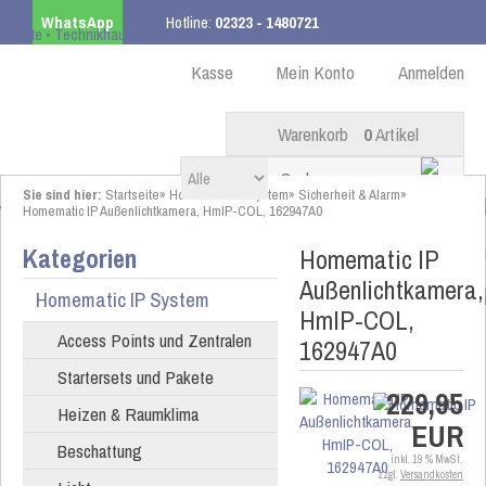
WhatsApp
Hotline:
02323 - 1480721
Kostenloser Versand
ab 99,00 € innerhalb DE
Kasse
Mein Konto
Anmelden
Warenkorb
0
Artikel
Sie sind hier:
Startseite
»
Homematic IP System
»
Sicherheit & Alarm
»
Homematic IP Außenlichtkamera, HmIP-COL, 162947A0
Kategorien
Homematic IP
Außenlichtkamera,
Homematic IP System
HmIP-COL,
Access Points und Zentralen
162947A0
Startersets und Pakete
229,95
Heizen & Raumklima
EUR
Beschattung
inkl. 19 % MwSt.
zzgl.
Versandkosten