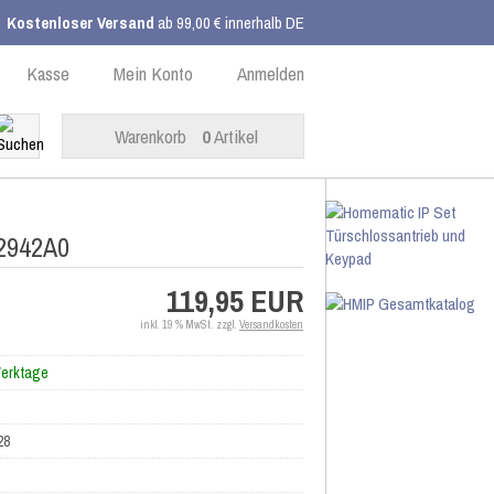
Kostenloser Versand
ab 99,00 € innerhalb DE
Kasse
Mein Konto
Anmelden
Warenkorb
0
Artikel
62942A0
119,95 EUR
inkl. 19 % MwSt. zzgl.
Versandkosten
Werktage
28