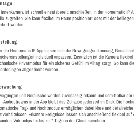
ntage
 Innenkamera ist schnell einsatzbereit: anschließen, in der Homematic IP A
io zugreifen. Sie kann flexibel im Raum positioniert oder mit der beilie
tiert werden.
nstellung
r die Homematic IP App lassen sich die Bewegungserkennung, Benachrich
ichereinstellungen individuell anpassen. Zusätzlich ist die Kamera flexibe
hanische Privatmodus für ein sicheres Gefühl im Alltag sorgt. So kann di
forderungen abgestimmt werden.
erwachung
egungen und Geräusche werden zuverlässig erkannt und unmittelbar per 
 -Audiostreams in der App bleibt das Zuhause jederzeit im Blick. Die hocha
omatische Tag- und Nachtmodus ermöglichen dabei klare und detailreiche
htverhältnissen. Erkannte Ereignisse lassen sich anschließend flexibel auf
unden-Videoclips für bis zu 7 Tage in der Cloud speichern.