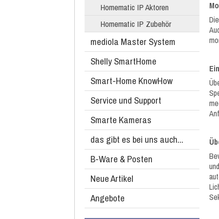
Mo
Homematic IP Aktoren
Die
Homematic IP Zubehör
Aud
mon
mediola Master System
Shelly SmartHome
Ei
Smart-Home KnowHow
Übe
Spe
Service und Support
mec
An
Smarte Kameras
das gibt es bei uns auch...
Üb
Bew
B-Ware & Posten
und
aut
Neue Artikel
Lic
Angebote
Sek