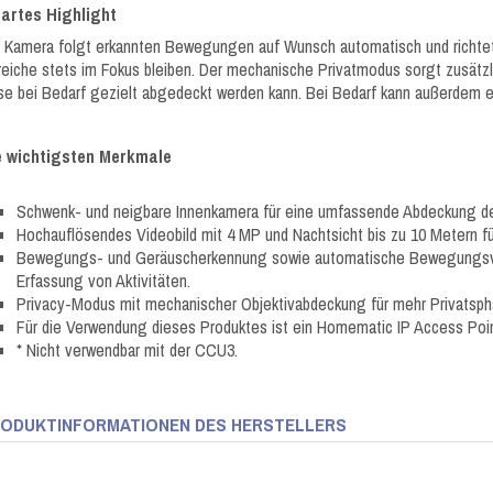
artes Highlight
 Kamera folgt erkannten Bewegungen auf Wunsch automatisch und richtet
eiche stets im Fokus bleiben. Der mechanische Privatmodus sorgt zusätzli
se bei Bedarf gezielt abgedeckt werden kann. Bei Bedarf kann außerdem ein
e wichtigsten Merkmale
Schwenk- und neigbare Innenkamera für eine umfassende Abdeckung d
Hochauflösendes Videobild mit 4 MP und Nachtsicht bis zu 10 Metern fü
Bewegungs- und Geräuscherkennung sowie automatische Bewegungsver
Erfassung von Aktivitäten.
Privacy-Modus mit mechanischer Objektivabdeckung für mehr Privatsphä
Für die Verwendung dieses Produktes ist ein Homematic IP Access Poi
* Nicht verwendbar mit der CCU3.
ODUKTINFORMATIONEN DES HERSTELLERS