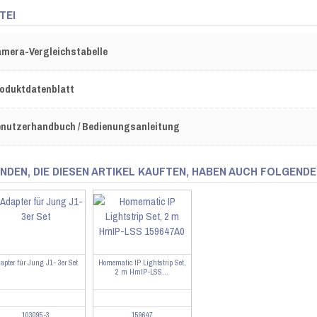
TEI
mera-Vergleichstabelle
oduktdatenblatt
nutzerhandbuch / Bedienungsanleitung
NDEN, DIE DIESEN ARTIKEL KAUFTEN, HABEN AUCH FOLGENDE
apter für Jung J1- 3er Set
Homematic IP Lightstrip Set,
2 m HmIP-LSS...
103095-3
159647