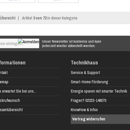
Übersicht
|
Artikel
3 von 72
in dieser Kategorie
Unser Newsletter ist kostenlos und kann
jederzeit wieder abbestellt werden.
formationen
Technikhaus
ntakt
Service & Support
temap
Smart-Home Förderung
 erwartet Sie bei uns...
Energie sparen mit smarter Technik
ckrufwunsch
Fragen? 02323-148070
samtübersicht
KnowHow & Infos
Vertrag widerrufen