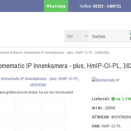
WhatsApp
Hotline:
02323 - 1480721
erheit & Alarm
»
Homematic IP Innenkamera - plus, HmIP-CI-PL, 162942A0
omematic IP Innenkamera - plus, HmIP-CI-PL, 1
eine größere Ansicht klicken Sie auf das Vorschaubild
Lieferzeit:
🟢 ca. 1-2 
Art.Nr.:
162942
GTIN/EAN:
40479766294
HAN:
HmIP-CI-PL