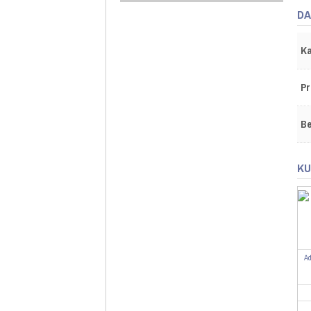
DA
Ka
Pr
Be
KU
Ad