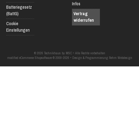
Infos
Batteriegesetz
(BattG)
Vertrag
widerrufen
Cookie
Einstellungen
© 2026 Technikhaus by MSC • Alle Rechte vorbehalten
modified eCommerce Shopsoftware © 2009-2026 • Design & Programmierung Rehm Webdesign