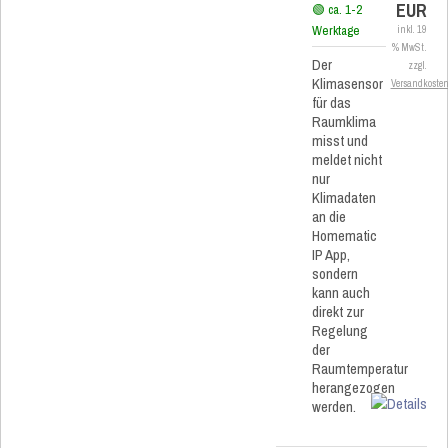
EUR
🟢 ca. 1-2
Werktage
inkl. 19
% MwSt.
Der
zzgl.
Klimasensor
Versandkoste
für das
Raumklima
misst und
meldet nicht
nur
Klimadaten
an die
Homematic
IP App,
sondern
kann auch
direkt zur
Regelung
der
Raumtemperatur
herangezogen
werden.