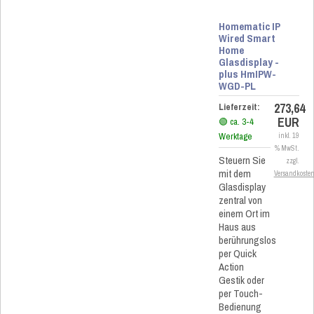
Homematic IP
Wired Smart
Home
Glasdisplay -
plus HmIPW-
WGD-PL
273,64
Lieferzeit:
EUR
🟢 ca. 3-4
Werktage
inkl. 19
% MwSt.
Steuern Sie
zzgl.
mit dem
Versandkoste
Glasdisplay
zentral von
einem Ort im
Haus aus
berührungslos
per Quick
Action
Gestik oder
per Touch-
Bedienung