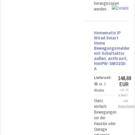
herangezogen
werden.
Homematic IP
Wired Smart
Home
Bewegungsmelder
mit Schaltaktor
außen, anthrazit,
HmIPW-SMO230-
A
148,69
Lieferzeit:
EUR
🟢 ca. 1
Woche
inkl. 19
% MwSt.
Ganz
zzgl.
einfach
Versandkoste
Bewegungen
vor der
Haustür oder
Garage
erkennen