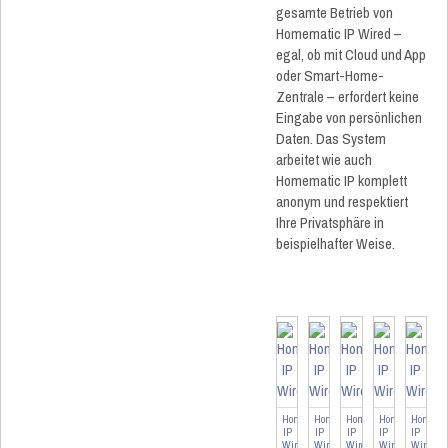
gesamte Betrieb von
Homematic IP Wired –
egal, ob mit Cloud und App
oder Smart-Home-
Zentrale – erfordert keine
Eingabe von persönlichen
Daten. Das System
arbeitet wie auch
Homematic IP komplett
anonym und respektiert
Ihre Privatsphäre in
beispielhafter Weise.
Homematic
Homematic
Homematic
Homematic
Homema
IP
IP
IP
IP
IP
Wired
Wired
Wired
Wired
Wired