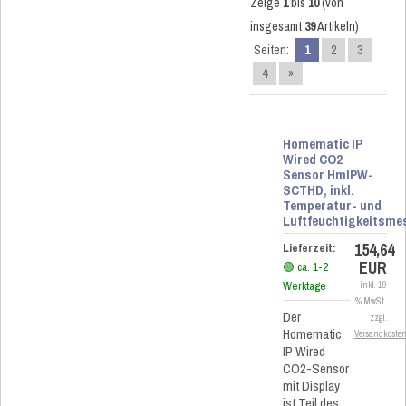
Zeige
1
bis
10
(von
insgesamt
39
Artikeln)
Seiten:
1
2
3
4
»
Homematic IP
Wired CO2
Sensor HmIPW-
SCTHD, inkl.
Temperatur- und
Luftfeuchtigkeitsm
154,64
Lieferzeit:
EUR
🟢 ca. 1-2
Werktage
inkl. 19
% MwSt.
Der
zzgl.
Homematic
Versandkoste
IP Wired
CO2-Sensor
mit Display
ist Teil des