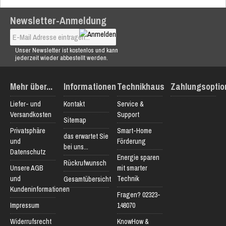
Newsletter-Anmeldung
Unser Newsletter ist kostenlos und kann
jederzeit wieder abbestellt werden.
Mehr über...
Informationen
Technikhaus
Zahlungsoptio
Liefer- und
Kontakt
Service &
Versandkosten
Support
Sitemap
Privatsphäre
Smart-Home
das erwartet Sie
und
Förderung
bei uns...
Datenschutz
Energie sparen
Rückrufwunsch
Unsere AGB
mit smarter
und
Technik
Gesamtübersicht
Kundeninformationen
Fragen? 02323-
Impressum
148070
Widerrufsrecht
KnowHow &