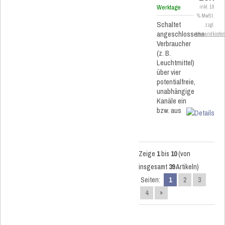
Werktage
inkl. 19
% MwSt.
Schaltet
zzgl.
angeschlossene
Versandkoste
Verbraucher
(z. B.
Leuchtmittel)
über vier
potentialfreie,
unabhängige
Kanäle ein
bzw. aus
Zeige
1
bis
10
(von
insgesamt
39
Artikeln)
Seiten:
1
2
3
4
»