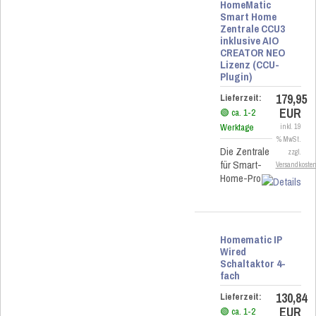
HomeMatic
Smart Home
Zentrale CCU3
inklusive AIO
CREATOR NEO
Lizenz (CCU-
Plugin)
179,95
Lieferzeit:
EUR
🟢 ca. 1-2
Werktage
inkl. 19
% MwSt.
Die Zentrale
zzgl.
für Smart-
Versandkoste
Home-Profis
Homematic IP
Wired
Schaltaktor 4-
fach
130,84
Lieferzeit:
EUR
🟢 ca. 1-2