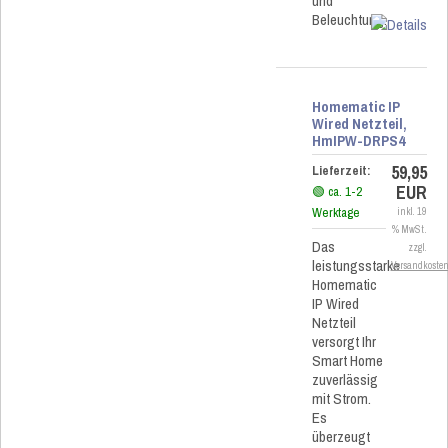
und
Beleuchtung.
Homematic IP
Wired Netzteil,
HmIPW-DRPS4
59,95
Lieferzeit:
EUR
🟢 ca. 1-2
Werktage
inkl. 19
% MwSt.
Das
zzgl.
leistungsstarke
Versandkoste
Homematic
IP Wired
Netzteil
versorgt Ihr
Smart Home
zuverlässig
mit Strom.
Es
überzeugt