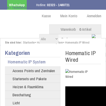
WhatsApp
Hotline:
02323 - 1480721
Kostenloser Versand
ab 99,00 € innerhalb DE
Kasse
Mein Konto
Anmelden
Warenkorb
0
Artikel
Sie sind hier:
Startseite
»
Homematic IP System
»
Homematic IP Wired
Kategorien
Homematic IP
Wired
Homematic IP System
Access Points und Zentralen
Startersets und Pakete
Heizen & Raumklima
Beschattung
Licht