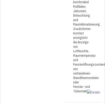
komfortabel
Rollläden,
Jalousien,
Beleuchtung
und
Raumklimatisierung.
Zusätzlichen
Komfort
ermöglicht
die Anzeige
von
Luftfeuchte,
Raumtemperatur
und
Fensteröffnungszustan
von
vorhandenen
Wandthermostaten
oder
Fenster- und
Türkontakten.