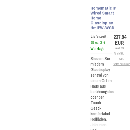
Homematic IP
Wired Smart
Home
Glasdisplay
HmIPW-WGD
237,94
Lieferzeit:
EUR
🟢 ca. 3-4
Werktage
inkl. 19
% MwSt.
Steuern Sie
zzgl.
mit dem
Versandkoste
Glasdisplay
zentral von
einem Ort im
Haus aus
berührungslos
oder per
Touch-
Gestik
komfortabel
Rollläden,
Jalousien