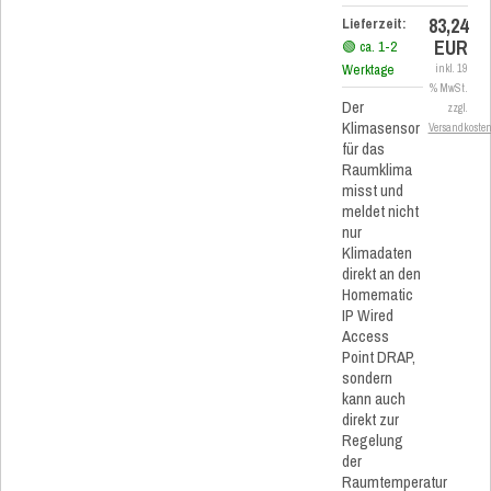
83,24
Lieferzeit:
EUR
🟢 ca. 1-2
Werktage
inkl. 19
% MwSt.
Der
zzgl.
Klimasensor
Versandkoste
für das
Raumklima
misst und
meldet nicht
nur
Klimadaten
direkt an den
Homematic
IP Wired
Access
Point DRAP,
sondern
kann auch
direkt zur
Regelung
der
Raumtemperatur