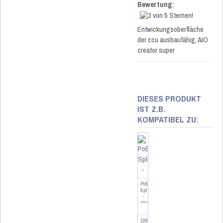
Bewertung:
Entwickungsoberfläche
der ccu ausbaufähig, AIO
creator super
DIESES PRODUKT
IST Z.B.
KOMPATIBEL ZU:
PoE
Splitter
-
48V
auf
5V
199003
-