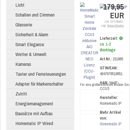
179,95
Licht
EUR
Schalten und Dimmen
inkl. 19 % MwSt.
Glasserie
zzgl.
Versandkosten
Sicherheit & Alarm
Lieferzeit:
🟢
Smart Elegance
ca. 1-2
Werktage
Wetter & Umwelt
Art.Nr.:
151965
Kameras
GTIN/EAN:
Taster und Fernsteuerungen
4047976519651
HAN:
HmIP-
Adapter für Markenschalter
Für eine größere Ansicht klicken Sie
CCU3
Zutritt
Hersteller:
Energiemanagement
Homematic IP
Mehr Artikel
Bausätze mit Aufbau
von:
Homematic IP Wired
Homematic IP