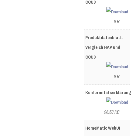
CCU3
0 B
Produktdatenblatt:
Vergleich HAP und
CCU3
0 B
Konformitätserklärung
96.58 KB
HomeMatic WebUI