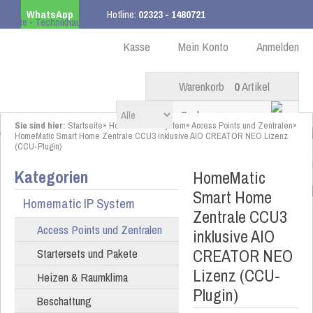
WhatsApp
Hotline:
02323 - 1480721
Kostenloser Versand
ab 99,00 € innerhalb DE
Kasse
Mein Konto
Anmelden
Warenkorb
0
Artikel
Sie sind hier:
Startseite
»
Homematic IP System
»
Access Points und Zentralen
»
HomeMatic Smart Home Zentrale CCU3 inklusive AIO CREATOR NEO Lizenz
(CCU-Plugin)
Kategorien
HomeMatic
Smart Home
Homematic IP System
Zentrale CCU3
Access Points und Zentralen
inklusive AIO
CREATOR NEO
Startersets und Pakete
Lizenz (CCU-
Heizen & Raumklima
Plugin)
Beschattung