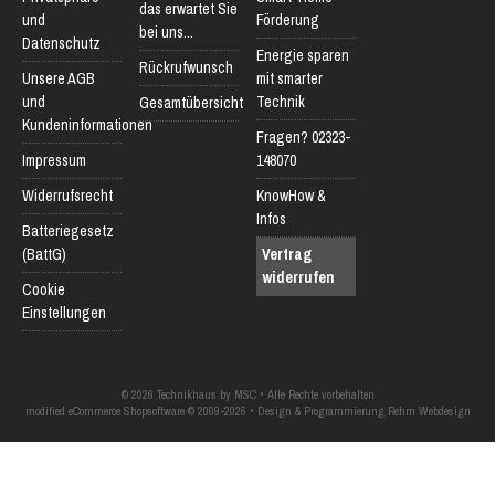
das erwartet Sie
und
Förderung
bei uns...
Datenschutz
Energie sparen
Rückrufwunsch
Unsere AGB
mit smarter
und
Technik
Gesamtübersicht
Kundeninformationen
Fragen? 02323-
Impressum
148070
Widerrufsrecht
KnowHow &
Infos
Batteriegesetz
(BattG)
Vertrag
widerrufen
Cookie
Einstellungen
© 2026 Technikhaus by MSC • Alle Rechte vorbehalten
modified eCommerce Shopsoftware © 2009-2026 • Design & Programmierung Rehm Webdesign