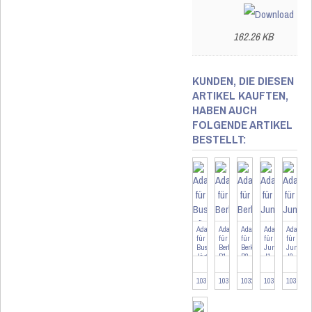
162.26 KB
KUNDEN, DIE DIESEN
ARTIKEL KAUFTEN,
HABEN AUCH
FOLGENDE ARTIKEL
BESTELLT:
Adapter
Adapter
Adapter
Adapter
Adapter
für
für
für
für
für
Busch-
Berker
Berker
Jung
Jung
Jäger
B1
B2
J1
J2
BJ
103090
103094
103263
103095
103478