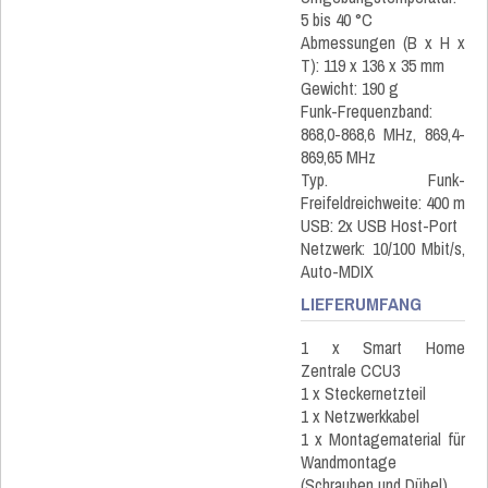
5 bis 40 °C
Abmessungen (B x H x
T): 119 x 136 x 35 mm
Gewicht: 190 g
Funk-Frequenzband:
868,0-868,6 MHz, 869,4-
869,65 MHz
Typ. Funk-
Freifeldreichweite: 400 m
USB: 2x USB Host-Port
Netzwerk: 10/100 Mbit/s,
Auto-MDIX
LIEFERUMFANG
1 x Smart Home
Zentrale CCU3
1 x Steckernetzteil
1 x Netzwerkkabel
1 x Montagematerial für
Wandmontage
(Schrauben und Dübel)