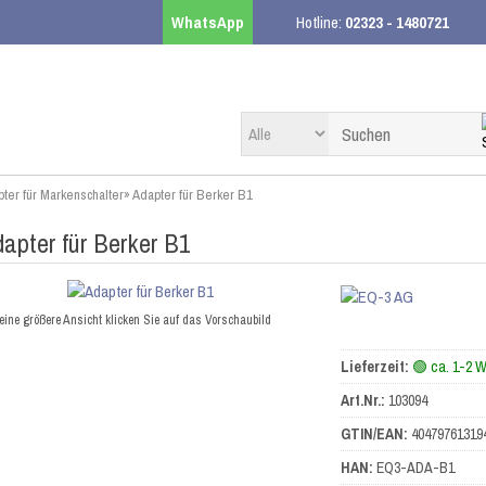
WhatsApp
Hotline:
02323 - 1480721
ter für Markenschalter
»
Adapter für Berker B1
apter für Berker B1
eine größere Ansicht klicken Sie auf das Vorschaubild
Lieferzeit:
🟢 ca. 1-2 
Art.Nr.:
103094
GTIN/EAN:
40479761319
HAN:
EQ3-ADA-B1