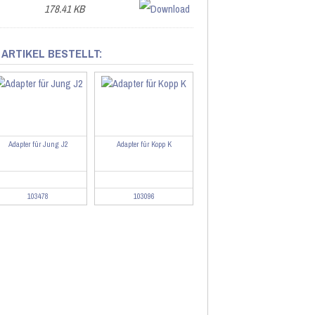
178.41 KB
 ARTIKEL BESTELLT:
Adapter für Jung J2
Adapter für Kopp K
103478
103096