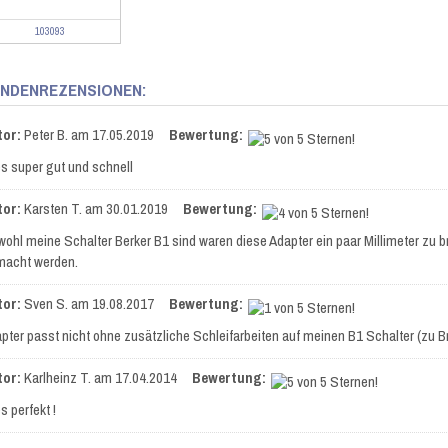
103093
NDENREZENSIONEN:
tor:
Peter B.
am 17.05.2019
Bewertung:
es super gut und schnell
tor:
Karsten T.
am 30.01.2019
Bewertung:
ohl meine Schalter Berker B1 sind waren diese Adapter ein paar Millimeter zu b
acht werden.
tor:
Sven S.
am 19.08.2017
Bewertung:
pter passt nicht ohne zusätzliche Schleifarbeiten auf meinen B1 Schalter (zu Br
tor:
Karlheinz T.
am 17.04.2014
Bewertung:
es perfekt !