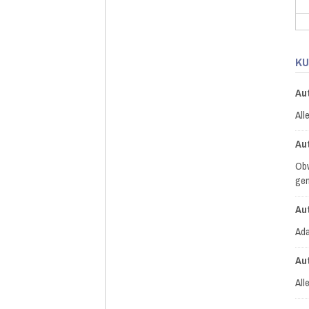
KU
Au
All
Au
Obw
gem
Au
Ada
Au
All