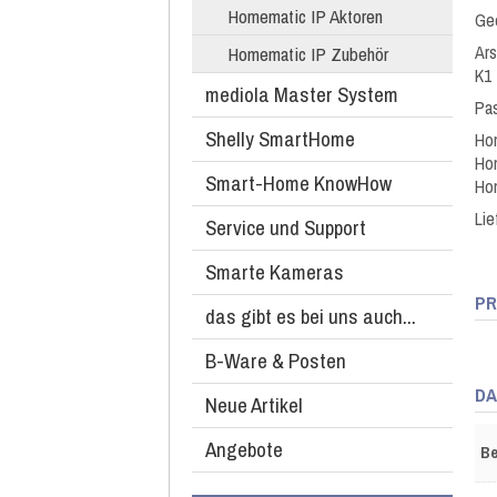
Homematic IP Aktoren
Gee
Ar
Homematic IP Zubehör
K1
mediola Master System
Pas
Shelly SmartHome
Ho
Hom
Smart-Home KnowHow
Hom
Li
Service und Support
Smarte Kameras
PR
das gibt es bei uns auch...
B-Ware & Posten
DA
Neue Artikel
Angebote
Be