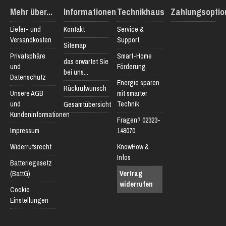
Mehr über...
Informationen
Technikhaus
Zahlungsoptio
Liefer- und
Kontakt
Service &
Versandkosten
Support
Sitemap
Privatsphäre
Smart-Home
das erwartet Sie
und
Förderung
bei uns...
Datenschutz
Energie sparen
Rückrufwunsch
Unsere AGB
mit smarter
und
Technik
Gesamtübersicht
Kundeninformationen
Fragen? 02323-
Impressum
148070
Widerrufsrecht
KnowHow &
Infos
Batteriegesetz
(BattG)
Vertrag
widerrufen
Cookie
Einstellungen