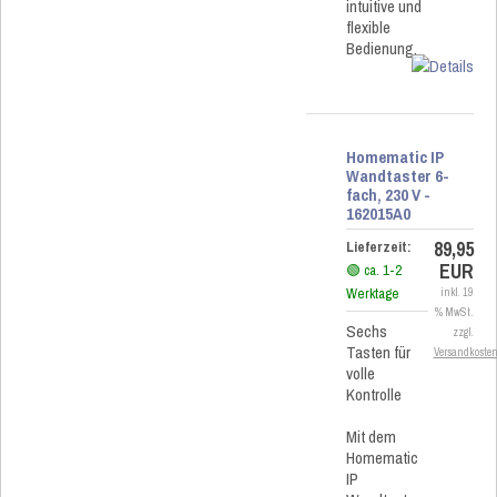
intuitive und
flexible
Bedienung.
Homematic IP
Wandtaster 6-
fach, 230 V -
162015A0
89,95
Lieferzeit:
EUR
🟢 ca. 1-2
Werktage
inkl. 19
% MwSt.
Sechs
zzgl.
Tasten für
Versandkoste
volle
Kontrolle
Mit dem
Homematic
IP