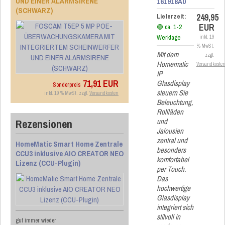
UND EINER ALARMSIRENE
161918A0
(SCHWARZ)
249,95
Lieferzeit:
EUR
🟢 ca. 1-2
Werktage
inkl. 19
% MwSt.
Mit dem
zzgl.
Homematic
Versandkoste
IP
71,91 EUR
Glasdisplay
Sonderpreis
steuern Sie
inkl. 19 % MwSt. zzgl.
Versandkosten
Beleuchtung,
Rollläden
und
Rezensionen
Jalousien
zentral und
HomeMatic Smart Home Zentrale
besonders
CCU3 inklusive AIO CREATOR NEO
komfortabel
Lizenz (CCU-Plugin)
per Touch.
Das
hochwertige
Glasdisplay
integriert sich
stilvoll in
gut immer wieder