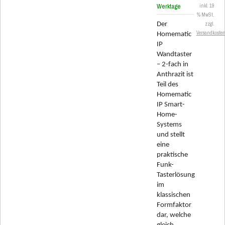
Werktage
inkl. 19
% MwSt.
Der
zzgl.
Versandkoste
Homematic
IP
Wandtaster
– 2-fach in
Anthrazit ist
Teil des
Homematic
IP Smart-
Home-
Systems
und stellt
eine
praktische
Funk-
Tasterlösung
im
klassischen
Formfaktor
dar, welche