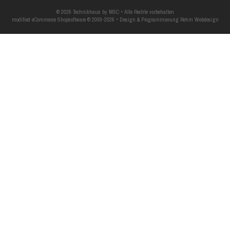
© 2026 Technikhaus by MSC • Alle Rechte vorbehalten
modified eCommerce Shopsoftware © 2009-2026 • Design & Programmierung Rehm Webdesign