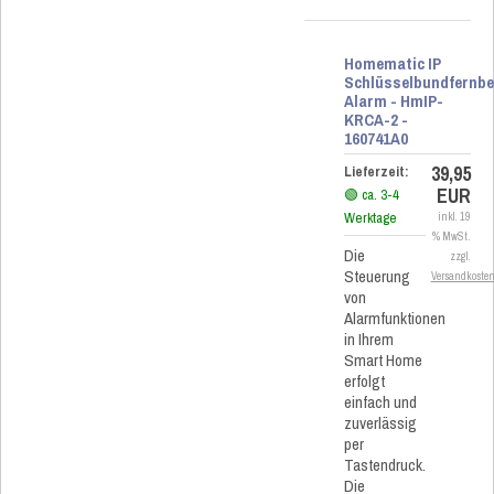
Homematic IP
Schlüsselbundfernb
Alarm - HmIP-
KRCA-2 -
160741A0
39,95
Lieferzeit:
EUR
🟢 ca. 3-4
Werktage
inkl. 19
% MwSt.
Die
zzgl.
Steuerung
Versandkoste
von
Alarmfunktionen
in Ihrem
Smart Home
erfolgt
einfach und
zuverlässig
per
Tastendruck.
Die