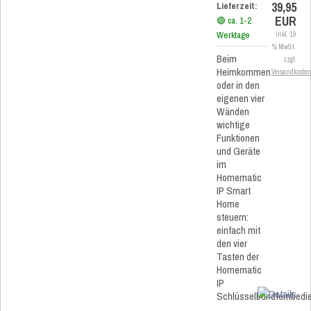
39,95
Lieferzeit:
EUR
🟢 ca. 1-2
Werktage
inkl. 19
% MwSt.
Beim
zzgl.
Heimkommen
Versandkoste
oder in den
eigenen vier
Wänden
wichtige
Funktionen
und Geräte
im
Homematic
IP Smart
Home
steuern:
einfach mit
den vier
Tasten der
Homematic
IP
Schlüsselbundfernbedi