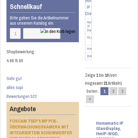
Schnellkauf
Bitte geben Sie die Artikelnummer
aus unserem Katalog ein.
Homematic
IP
Drehtaster
79,95 EUR
HmIP-WRCR
Shopbewertung
154888
4.98
/
5
.00
Zeige
1
bis
10
(von
Sehr gut
insgesamt
21
Artikeln)
alles supi
Seiten:
1
2
3
Bewertungen 522
»
Angebote
FOSCAM T5EP 5 MP POE-
Homematic IP
ÜBERWACHUNGSKAMERA MIT
Glasdisplay,
INTEGRIERTEM SCHEINWERFER
HmIP-WGD,