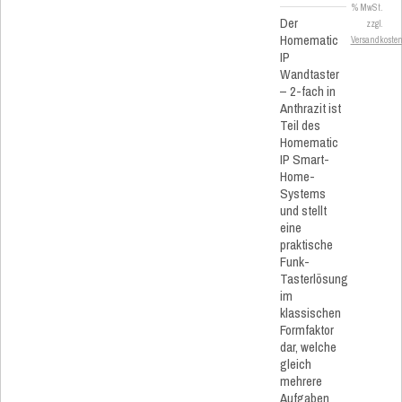
% MwSt.
Der
zzgl.
Homematic
Versandkoste
IP
Wandtaster
– 2-fach in
Anthrazit ist
Teil des
Homematic
IP Smart-
Home-
Systems
und stellt
eine
praktische
Funk-
Tasterlösung
im
klassischen
Formfaktor
dar, welche
gleich
mehrere
Aufgaben