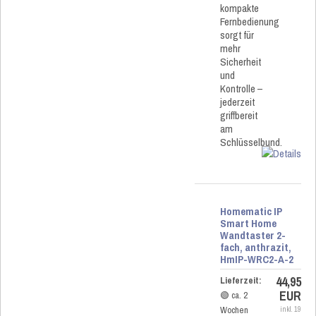
kompakte
Fernbedienung
sorgt für
mehr
Sicherheit
und
Kontrolle –
jederzeit
griffbereit
am
Schlüsselbund.
Homematic IP
Smart Home
Wandtaster 2-
fach, anthrazit,
HmIP-WRC2-A-2
44,95
Lieferzeit:
EUR
🟢 ca. 2
Wochen
inkl. 19