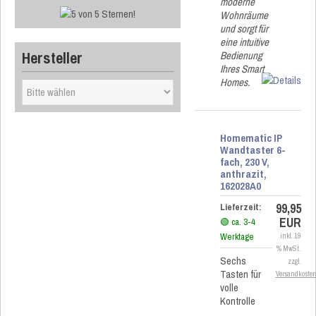
moderne
Wohnräume
und sorgt für
eine intuitive
Hersteller
Bedienung
Ihres Smart
Homes.
Homematic IP
Wandtaster 6-
fach, 230 V,
anthrazit,
162028A0
99,95
Lieferzeit:
EUR
🟢 ca. 3-4
Werktage
inkl. 19
% MwSt.
Sechs
zzgl.
Tasten für
Versandkoste
volle
Kontrolle