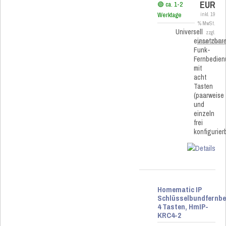
EUR
🟢 ca. 1-2
Werktage
inkl. 19
% MwSt.
Universell
zzgl.
einsetzbar
Versandkoste
Funk-
Fernbedie
mit
acht
Tasten
(paarweise
und
einzeln
frei
konfigurier
Homematic IP
Schlüsselbundfernb
4 Tasten, HmIP-
KRC4-2