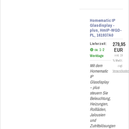
Homematic IP
Glasdisplay -
plus, HmIP-WGD-
PL, 161937A0
279,95
Lieferzeit:
EUR
🟢 ca. 1-2
Werktage
inkl. 19
% MwSt.
Mit dem
zzgl.
Homematic
Versandkoste
IP
Glasdisplay
– plus
steuern Sie
Beleuchtung,
Heizungen,
Rollläden,
Jalousien
und
Zutrittslösungen