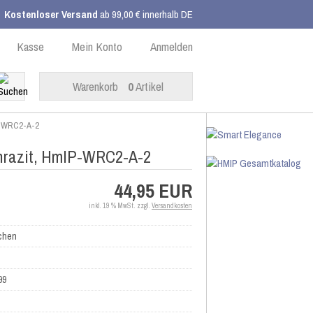
Kostenloser Versand
ab 99,00 € innerhalb DE
Kasse
Mein Konto
Anmelden
Warenkorb
0
Artikel
IP-WRC2-A-2
thrazit, HmIP-WRC2-A-2
44,95 EUR
inkl. 19 % MwSt. zzgl.
Versandkosten
chen
99