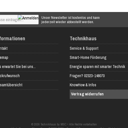
Unser Newsletter ist kostenlos und kann
jederzeit wieder abbestellt werden.
formationen
Technikhaus
ntakt
Service & Support
temap
Smart-Home Förderung
 erwartet Sie bei uns...
Energie sparen mit smarter Technik
ckrufwunsch
Fragen? 02323-148070
samtübersicht
KnowHow & Infos
Vertrag widerrufen
© 2026 Technikhaus by MSC • Alle Rechte vorbehalten