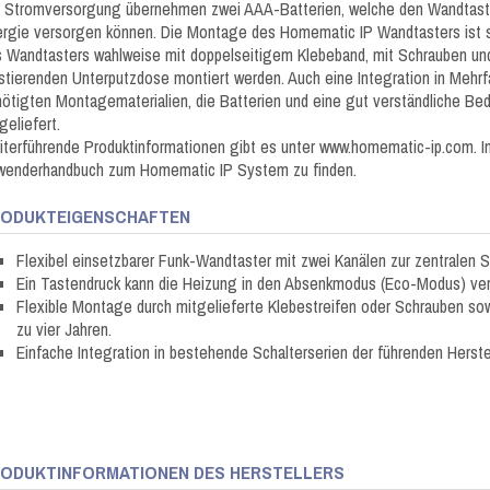
 Stromversorgung übernehmen zwei AAA-Batterien, welche den Wandtaster 
rgie versorgen können. Die Montage des Homematic IP Wandtasters ist sc
 Wandtasters wahlweise mit doppelseitigem Klebeband, mit Schrauben und 
stierenden Unterputzdose montiert werden. Auch eine Integration in Mehrf
ötigten Montagematerialien, die Batterien und eine gut verständliche Be
geliefert.
terführende Produktinformationen gibt es unter www.homematic-ip.com. Im
wenderhandbuch zum Homematic IP System zu finden.
ODUKTEIGENSCHAFTEN
Flexibel einsetzbarer Funk-Wandtaster mit zwei Kanälen zur zentrale
Ein Tastendruck kann die Heizung in den Absenkmodus (Eco-Modus) ver
Flexible Montage durch mitgelieferte Klebestreifen oder Schrauben so
zu vier Jahren.
Einfache Integration in bestehende Schalterserien der führenden Herst
ODUKTINFORMATIONEN DES HERSTELLERS