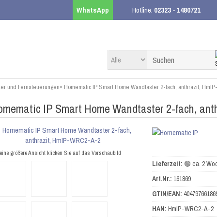
WhatsApp
Hotline:
02323 - 1480721
ter und Fernsteuerungen
»
Homematic IP Smart Home Wandtaster 2-fach, anthrazit, Hm
omematic IP Smart Home Wandtaster 2-fach, an
eine größere Ansicht klicken Sie auf das Vorschaubild
Lieferzeit:
🟢 ca. 2 Wo
Art.Nr.:
161869
GTIN/EAN:
40479766186
HAN:
HmIP-WRC2-A-2