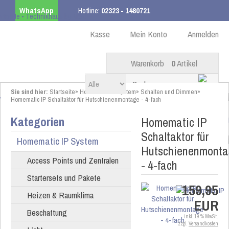
WhatsApp
Hotline:
02323 - 1480721
Kostenloser Versand
ab 99,00 € innerhalb DE
Kasse
Mein Konto
Anmelden
Warenkorb
0
Artikel
Sie sind hier:
Startseite
»
Homematic IP System
»
Schalten und Dimmen
»
Homematic IP Schaltaktor für Hutschienenmontage - 4-fach
Kategorien
Homematic IP
Schaltaktor für
Homematic IP System
Hutschienenmont
Access Points und Zentralen
- 4-fach
Startersets und Pakete
159,95
Heizen & Raumklima
EUR
Beschattung
inkl. 19 % MwSt.
zzgl.
Versandkosten