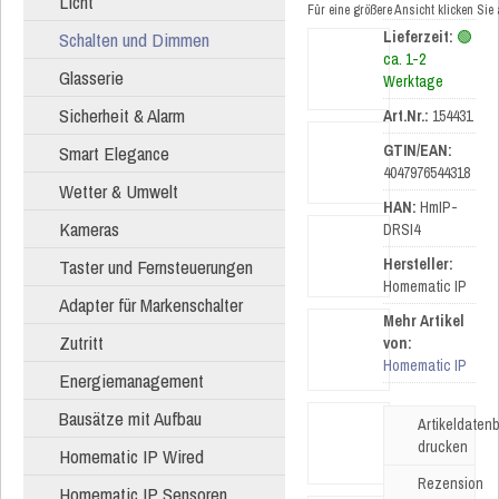
Licht
Für eine größere Ansicht klicken Sie
Schalten und Dimmen
Lieferzeit:
🟢
ca. 1-2
Glasserie
Werktage
Sicherheit & Alarm
Art.Nr.:
154431
Smart Elegance
GTIN/EAN:
4047976544318
Wetter & Umwelt
HAN:
HmIP-
Kameras
DRSI4
Taster und Fernsteuerungen
Hersteller:
Homematic IP
Adapter für Markenschalter
Mehr Artikel
Zutritt
von:
Homematic IP
Energiemanagement
Bausätze mit Aufbau
Artikeldatenb
drucken
Homematic IP Wired
Rezension
Homematic IP Sensoren