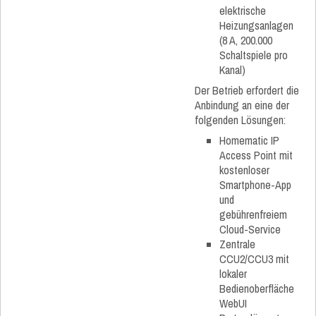
elektrische
Heizungsanlagen
(8 A, 200.000
Schaltspiele pro
Kanal)
Der Betrieb erfordert die
Anbindung an eine der
folgenden Lösungen:
Homematic IP
Access Point mit
kostenloser
Smartphone-App
und
gebührenfreiem
Cloud-Service
Zentrale
CCU2/CCU3 mit
lokaler
Bedienoberfläche
WebUI