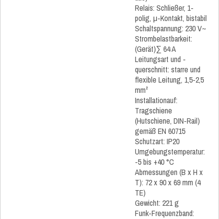
Relais: Schließer, 1-
polig, μ-Kontakt, bistabil
Schaltspannung: 230 V~
Strombelastbarkeit:
(Gerät)∑ 64 A
Leitungsart und -
querschnitt: starre und
flexible Leitung, 1,5-2,5
mm²
Installationauf:
Tragschiene
(Hutschiene, DIN-Rail)
gemäß EN 60715
Schutzart: IP20
Umgebungstemperatur:
-5 bis +40 °C
Abmessungen (B x H x
T): 72 x 90 x 69 mm (4
TE)
Gewicht: 221 g
Funk-Frequenzband: