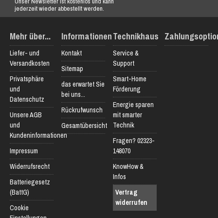
Unser Newsletter ist kostenlos und kann
jederzeit wieder abbestellt werden.
Mehr über...
Informationen
Technikhaus
Zahlungsoptio
Liefer- und
Kontakt
Service &
Versandkosten
Support
Sitemap
Privatsphäre
Smart-Home
das erwartet Sie
und
Förderung
bei uns...
Datenschutz
Energie sparen
Rückrufwunsch
Unsere AGB
mit smarter
und
Technik
Gesamtübersicht
Kundeninformationen
Fragen? 02323-
Impressum
148070
Widerrufsrecht
KnowHow &
Infos
Batteriegesetz
(BattG)
Vertrag
widerrufen
Cookie