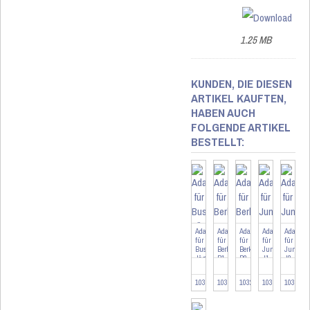
1.25 MB
KUNDEN, DIE DIESEN
ARTIKEL KAUFTEN,
HABEN AUCH
FOLGENDE ARTIKEL
BESTELLT:
Adapter
Adapter
Adapter
Adapter
Adapter
für
für
für
für
für
Busch-
Berker
Berker
Jung
Jung
Jäger
B1
B2
J1
J2
BJ
103090
103094
103263
103095
103478