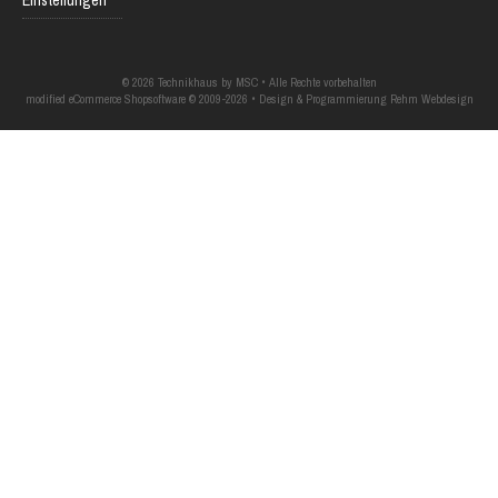
Einstellungen
© 2026 Technikhaus by MSC • Alle Rechte vorbehalten
modified eCommerce Shopsoftware © 2009-2026 • Design & Programmierung Rehm Webdesign