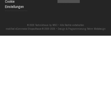
Cookie
Einstellungen
© 2026 Technikhaus by MSC • Alle Rechte vorbehalten
modified eCommerce Shopsoftware © 2009-2026 • Design & Programmierung Rehm Webdesign