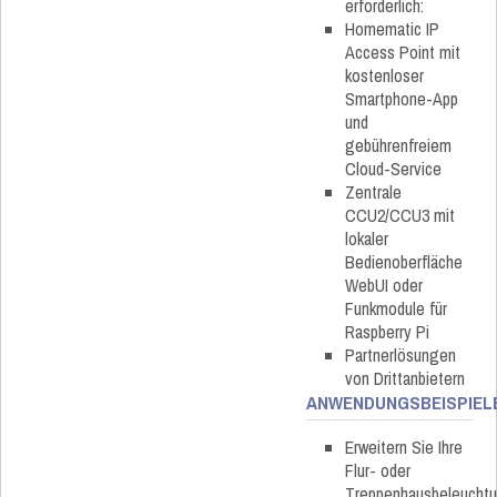
erforderlich:
Homematic IP
Access Point mit
kostenloser
Smartphone-App
und
gebührenfreiem
Cloud-Service
Zentrale
CCU2/CCU3 mit
lokaler
Bedienoberfläche
WebUI oder
Funkmodule für
Raspberry Pi
Partnerlösungen
von Drittanbietern
ANWENDUNGSBEISPIEL
Erweitern Sie Ihre
Flur- oder
Treppenhausbeleucht