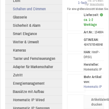
Licht
inkl. 19 % MwSt.
zzgl.
Versandkosten
Schalten und Dimmen
Für eine größere Ansicht klicken Sie
Lieferzeit:
🟢
Glasserie
ca. 1-2
Sicherheit & Alarm
Werktage
Art.Nr.:
154684
Smart Elegance
GTIN/EAN:
Wetter & Umwelt
4047976546848
Kameras
HAN:
HmIP-
DRSI1
Taster und Fernsteuerungen
Hersteller:
Adapter für Markenschalter
Homematic IP
Zutritt
Mehr Artikel
von:
Energiemanagement
Homematic IP
Bausätze mit Aufbau
Homematic IP Wired
Artikeldatenb
drucken
Homematic IP Sensoren