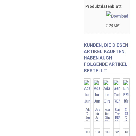
Produktdatenblatt
1.26 MB
KUNDEN, DIE DIESEN
ARTIKEL KAUFTEN,
HABEN AUCH
FOLGENDE ARTIKEL
BESTELLT:
Adapter
Adapter
Adapter
Service
Einschal
für
für
für
Ticket
ESB1
Jung
Jung
Gira
REMOTE
für
J1
J2
55
60
HomeMat
G
-
mit
103095
103478
103091
SP-REMOTE
130366
Terminabspr...