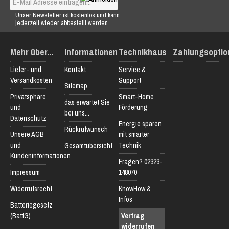
Unser Newsletter ist kostenlos und kann
jederzeit wieder abbestellt werden.
Mehr über...
Informationen
Technikhaus
Zahlungsoptio
Liefer- und
Kontakt
Service &
Versandkosten
Support
Sitemap
Privatsphäre
Smart-Home
das erwartet Sie
und
Förderung
bei uns...
Datenschutz
Energie sparen
Rückrufwunsch
Unsere AGB
mit smarter
und
Technik
Gesamtübersicht
Kundeninformationen
Fragen? 02323-
Impressum
148070
Widerrufsrecht
KnowHow &
Infos
Batteriegesetz
(BattG)
Vertrag
widerrufen