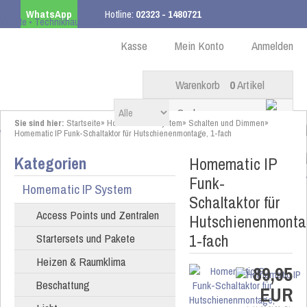
WhatsApp
Hotline:
02323 - 1480721
Kostenloser Versand
ab 99,00 € innerhalb DE
Kasse
Mein Konto
Anmelden
Warenkorb
0
Artikel
Sie sind hier:
Startseite
»
Homematic IP System
»
Schalten und Dimmen
»
Homematic IP Funk-Schaltaktor für Hutschienenmontage, 1-fach
Kategorien
Homematic IP
Funk-
Homematic IP System
Schaltaktor für
Access Points und Zentralen
Hutschienenmonta
1-fach
Startersets und Pakete
Heizen & Raumklima
89,95
Beschattung
EUR