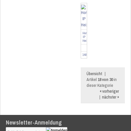
Homematic
IP
Heizkörperthermostat
140280
Übersicht
|
Artikel
18 von 30
in
dieser Kategorie
« vorheriger
|
nächster »
Newsletter-Anmeldung