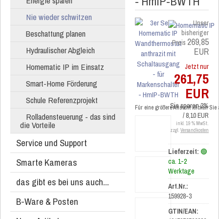
- HmIP-BWTH
Energie sparen
Nie wieder schwitzen
Unser
Beschattung planen
bisheriger
269,85
Preis
Hydraulischer Abgleich
EUR
Homematic IP im Einsatz
Jetzt nur
261,75
Smart-Home Förderung
EUR
Schule Referenzprojekt
Sie sparen 3%
Für eine größere Ansicht klicken Sie
Rolladensteuerung - das sind
/ 8,10 EUR
die Vorteile
inkl. 19 % MwSt.
zzgl.
Versandkosten
Service und Support
Lieferzeit:
🟢
Smarte Kameras
ca. 1-2
Werktage
das gibt es bei uns auch...
Art.Nr.:
159928-3
B-Ware & Posten
GTIN/EAN: