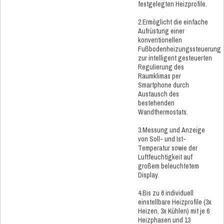
festgelegten Heizprofile.
2.Ermöglicht die einfache
Aufrüstung einer
konventionellen
Fußbodenheizungssteuerung
zur intelligent gesteuerten
Regulierung des
Raumklimas per
Smartphone durch
Austausch des
bestehenden
Wandthermostats.
3.Messung und Anzeige
von Soll- und Ist-
Temperatur sowie der
Luftfeuchtigkeit auf
großem beleuchtetem
Display.
4.Bis zu 6 individuell
einstellbare Heizprofile (3x
Heizen, 3x Kühlen) mit je 6
Heizphasen und 13