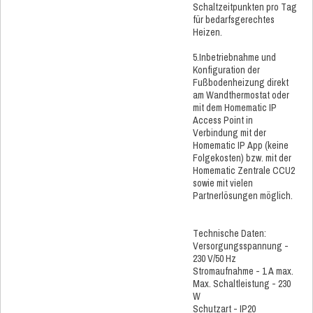
Schaltzeitpunkten pro Tag
für bedarfsgerechtes
Heizen.
5.Inbetriebnahme und
Konfiguration der
Fußbodenheizung direkt
am Wandthermostat oder
mit dem Homematic IP
Access Point in
Verbindung mit der
Homematic IP App (keine
Folgekosten) bzw. mit der
Homematic Zentrale CCU2
sowie mit vielen
Partnerlösungen möglich.
Technische Daten:
Versorgungsspannung -
230 V/50 Hz
Stromaufnahme - 1 A max.
Max. Schaltleistung - 230
W
Schutzart - IP20