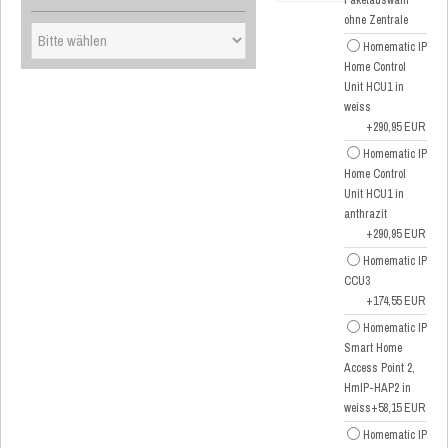
Paketauswahl
ohne Zentrale
Homematic IP
Home Control
Unit HCU1 in
weiss
+290,95 EUR
Homematic IP
Home Control
Unit HCU1 in
anthrazit
+290,95 EUR
Homematic IP
CCU3
+174,55 EUR
Homematic IP
Smart Home
Access Point 2,
HmIP-HAP2 in
weiss
+58,15 EUR
Homematic IP