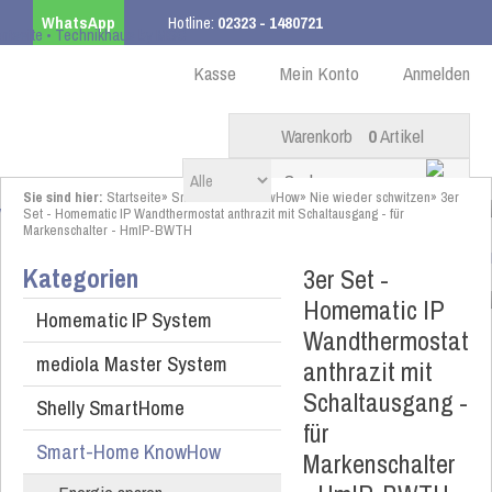
WhatsApp
Hotline:
02323 - 1480721
Kostenloser Versand
ab 99,00 € innerhalb DE
Kasse
Mein Konto
Anmelden
Warenkorb
0
Artikel
Sie sind hier:
Startseite
»
Smart-Home KnowHow
»
Nie wieder schwitzen
»
3er
Set - Homematic IP Wandthermostat anthrazit mit Schaltausgang - für
Markenschalter - HmIP-BWTH
Kategorien
3er Set -
Homematic IP
Homematic IP System
Wandthermostat
mediola Master System
anthrazit mit
Schaltausgang -
Shelly SmartHome
für
Smart-Home KnowHow
Markenschalter