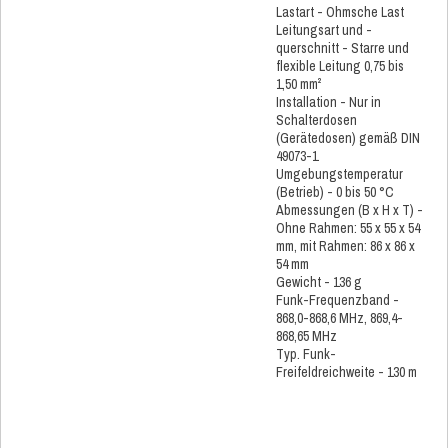
Lastart - Ohmsche Last
Leitungsart und -
querschnitt - Starre und
flexible Leitung 0,75 bis
1,50 mm²
Installation - Nur in
Schalterdosen
(Gerätedosen) gemäß DIN
49073-1
Umgebungstemperatur
(Betrieb) - 0 bis 50 °C
Abmessungen (B x H x T) -
Ohne Rahmen: 55 x 55 x 54
mm, mit Rahmen: 86 x 86 x
54 mm
Gewicht - 136 g
Funk-Frequenzband -
868,0-868,6 MHz, 869,4-
868,65 MHz
Typ. Funk-
Freifeldreichweite - 130 m