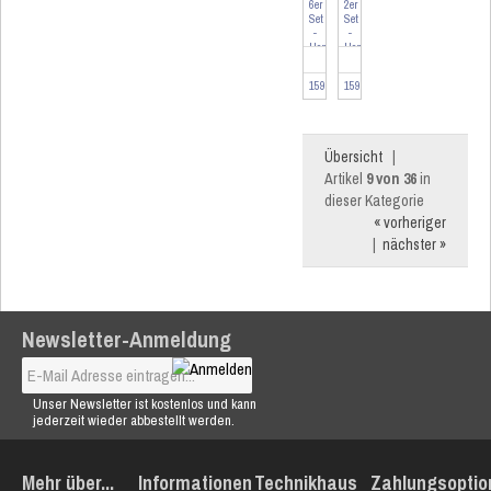
6er
2er
Set
Set
-
-
Homematic
Homematic
IP
IP
Wandthermostat
Wandthermostat
159928-6
159928-2
anth...
anth...
Übersicht
|
Artikel
9 von 36
in
dieser Kategorie
« vorheriger
|
nächster »
Newsletter-Anmeldung
Unser Newsletter ist kostenlos und kann
jederzeit wieder abbestellt werden.
Mehr über...
Informationen
Technikhaus
Zahlungsoptio