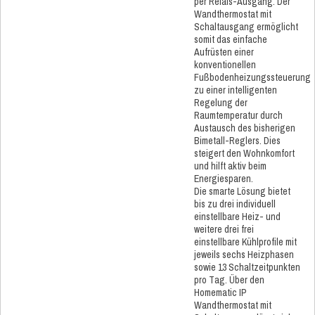
per Relais-Ausgang. Der
Wandthermostat mit
Schaltausgang ermöglicht
somit das einfache
Aufrüsten einer
konventionellen
Fußbodenheizungssteuerung
zu einer intelligenten
Regelung der
Raumtemperatur durch
Austausch des bisherigen
Bimetall-Reglers. Dies
steigert den Wohnkomfort
und hilft aktiv beim
Energiesparen.
Die smarte Lösung bietet
bis zu drei individuell
einstellbare Heiz- und
weitere drei frei
einstellbare Kühlprofile mit
jeweils sechs Heizphasen
sowie 13 Schaltzeitpunkten
pro Tag. Über den
Homematic IP
Wandthermostat mit