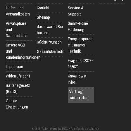
Liefer- und
Kontakt
Service &
Versandkosten
Support
Sitemap
Privatsphäre
Smart-Home
das erwartet Sie
und
Förderung
bei uns...
Datenschutz
Energie sparen
Rückrufwunsch
Unsere AGB
mit smarter
und
Technik
Gesamtübersicht
Kundeninformationen
Fragen? 02323-
Impressum
148070
Widerrufsrecht
KnowHow &
Infos
Batteriegesetz
(BattG)
Vertrag
widerrufen
Cookie
Einstellungen
© 2026 Technikhaus by MSC • Alle Rechte vorbehalten