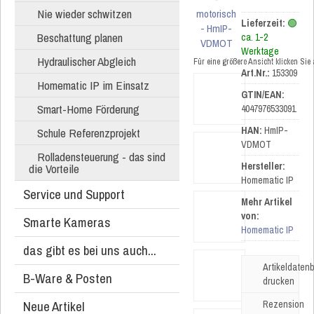
Nie wieder schwitzen
Lieferzeit:
🟢
Beschattung planen
ca. 1-2
Werktage
Hydraulischer Abgleich
Für eine größere Ansicht klicken Sie
Art.Nr.:
153309
Homematic IP im Einsatz
GTIN/EAN:
Smart-Home Förderung
4047976533091
HAN:
HmIP-
Schule Referenzprojekt
VDMOT
Rolladensteuerung - das sind
Hersteller:
die Vorteile
Homematic IP
Service und Support
Mehr Artikel
von:
Smarte Kameras
Homematic IP
das gibt es bei uns auch...
Artikeldatenb
B-Ware & Posten
drucken
Neue Artikel
Rezension