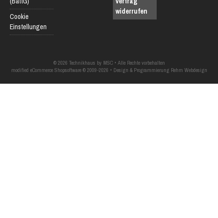
(BattG)
Vertrag
widerrufen
Cookie
Einstellungen
© 2026 Technikhaus by MSC • Alle Rechte vorbehalten
modified eCommerce Shopsoftware © 2009-2026 • Design & Programmierung Rehm Webdesign