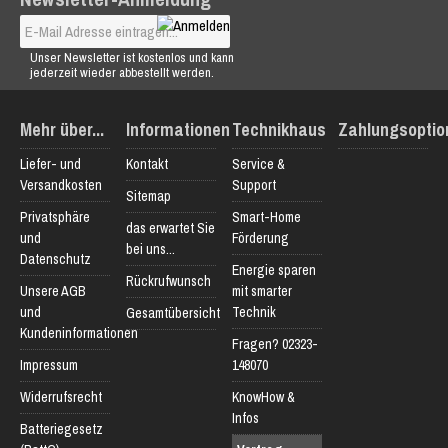
Unser Newsletter ist kostenlos und kann
jederzeit wieder abbestellt werden.
Mehr über...
Informationen
Technikhaus
Zahlungsoptio
Liefer- und
Kontakt
Service &
Versandkosten
Support
Sitemap
Privatsphäre
Smart-Home
das erwartet Sie
und
Förderung
bei uns...
Datenschutz
Energie sparen
Rückrufwunsch
Unsere AGB
mit smarter
und
Technik
Gesamtübersicht
Kundeninformationen
Fragen? 02323-
Impressum
148070
Widerrufsrecht
KnowHow &
Infos
Batteriegesetz