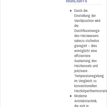
HIGHLIGHTS
Durch die
Einstellung der
Ventilposition wird
die
Durchflussmenge
des Heizwassers
nahezu stufenlos
geregelt – dies
ermöglicht eine
effizientere
Auslastung des
Heizkessels und
präzisere
Temperaturregelung
im Vergleich zu
konventionellen
Heizkörperthermostat
Moderne
Antriebstechnik,
die sich in