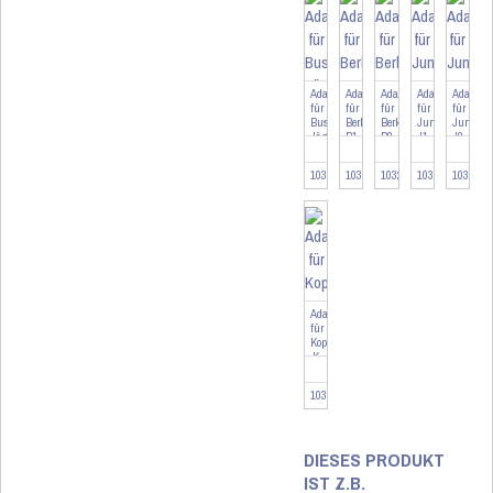
Adapter
Adapter
Adapter
Adapter
Adapter
für
für
für
für
für
Busch-
Berker
Berker
Jung
Jung
Jäger
B1
B2
J1
J2
BJ
103090
103094
103263
103095
103478
Adapter
für
Kopp
K
103096
DIESES PRODUKT
IST Z.B.