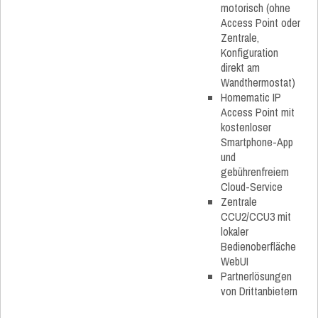
motorisch (ohne
Access Point oder
Zentrale,
Konfiguration
direkt am
Wandthermostat)
Homematic IP
Access Point mit
kostenloser
Smartphone-App
und
gebührenfreiem
Cloud-Service
Zentrale
CCU2/CCU3 mit
lokaler
Bedienoberfläche
WebUI
Partnerlösungen
von Drittanbietern