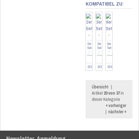
KOMPATIBEL ZU:
2er
3er
6er
Set
Set
Set
-
-
-
Homematic
Homematic
Homematic
IP
IP
IP
Stellantrieb
Stellantrieb
Stellantrieb
153309-2
153309-3
153309-6
-
-
-
moto...
moto...
moto...
Übersicht
|
Artikel
20 von 37
in
dieser Kategorie
« vorheriger
|
nächster »
Newsletter-Anmeldung