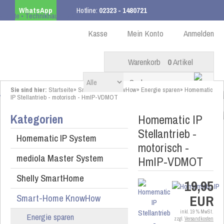
WhatsApp
Hotline:
02323 - 1480721
Kostenloser Versand
ab 99,00 € innerhalb DE
Kasse
Mein Konto
Anmelden
Warenkorb
0
Artikel
Sie sind hier:
Startseite
»
Smart-Home KnowHow
»
Energie sparen
»
Homematic
IP Stellantrieb - motorisch - HmIP-VDMOT
Kategorien
Homematic IP
Stellantrieb -
Homematic IP System
motorisch -
mediola Master System
HmIP-VDMOT
Shelly SmartHome
19,95
Smart-Home KnowHow
EUR
inkl. 19 % MwSt.
Energie sparen
zzgl.
Versandkosten