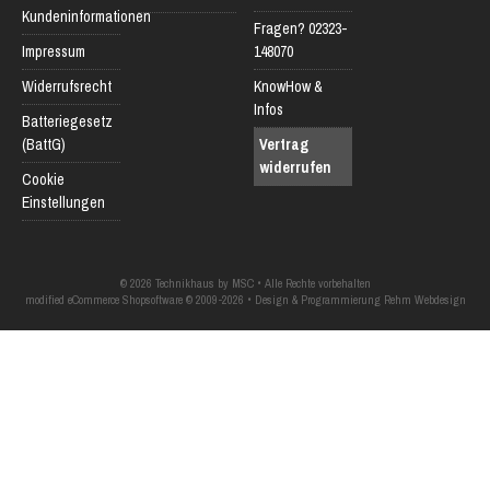
Kundeninformationen
Fragen? 02323-
Impressum
148070
Widerrufsrecht
KnowHow &
Infos
Batteriegesetz
(BattG)
Vertrag
widerrufen
Cookie
Einstellungen
© 2026 Technikhaus by MSC • Alle Rechte vorbehalten
modified eCommerce Shopsoftware © 2009-2026 • Design & Programmierung Rehm Webdesign