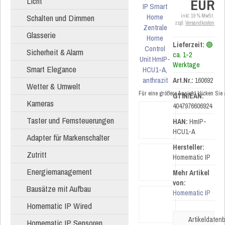
Licht
EUR
Schalten und Dimmen
inkl. 19 % MwSt.
zzgl.
Versandkosten
Glasserie
Lieferzeit:
🟢
Sicherheit & Alarm
ca. 1-2
Werktage
Smart Elegance
Art.Nr.:
160692
Wetter & Umwelt
Für eine größere Ansicht klicken Sie
GTIN/EAN:
Kameras
4047976606924
Taster und Fernsteuerungen
HAN:
HmIP-
HCU1-A
Adapter für Markenschalter
Hersteller:
Zutritt
Homematic IP
Energiemanagement
Mehr Artikel
von:
Bausätze mit Aufbau
Homematic IP
Homematic IP Wired
Artikeldatenb
Homematic IP Sensoren