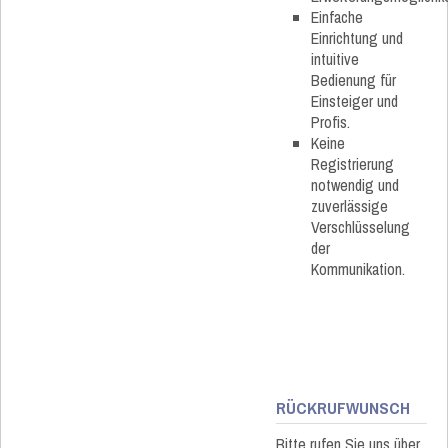
Einfache
Einrichtung und
intuitive
Bedienung für
Einsteiger und
Profis.
Keine
Registrierung
notwendig und
zuverlässige
Verschlüsselung
der
Kommunikation.
RÜCKRUFWUNSCH
Bitte rufen Sie uns über