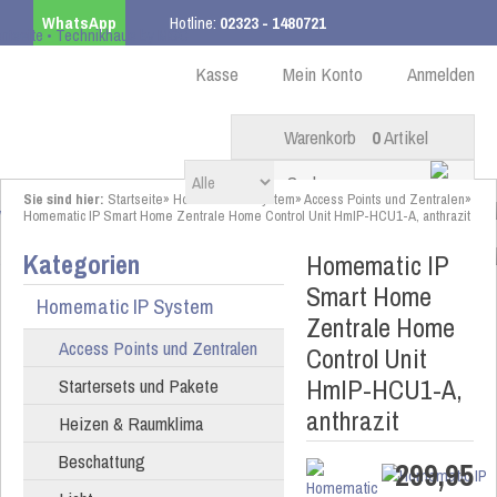
WhatsApp
Hotline:
02323 - 1480721
Kostenloser Versand
ab 99,00 € innerhalb DE
Kasse
Mein Konto
Anmelden
Warenkorb
0
Artikel
Sie sind hier:
Startseite
»
Homematic IP System
»
Access Points und Zentralen
»
Homematic IP Smart Home Zentrale Home Control Unit HmIP-HCU1-A, anthrazit
Kategorien
Homematic IP
Smart Home
Homematic IP System
Zentrale Home
Access Points und Zentralen
Control Unit
HmIP-HCU1-A,
Startersets und Pakete
anthrazit
Heizen & Raumklima
Beschattung
299,95