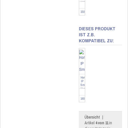
und
Luftfeuchtigk...
150181
DIESES PRODUKT
IST Z.B.
KOMPATIBEL ZU:
Homematic
IP
Smart
Home
Zentrale
Home
160322
Cont...
Übersicht
|
Artikel
4 von 11
in