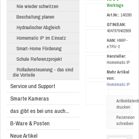
Nie wieder schwitzen
Werktage
Art.Nr.:
140280
Beschattung planen
GTIN/EAN:
Hydraulischer Abgleich
4047976402809
Homematic IP im Einsatz
HAN:
HMIP-
eTRV-2
Smart-Home Förderung
Hersteller:
Schule Referenzprojekt
Homematic IP
Rolladensteuerung - das sind
Mehr Artikel
die Vorteile
von:
Homematic IP
Service und Support
Smarte Kameras
Artikeldatenb
drucken
das gibt es bei uns auch...
Rezension
B-Ware & Posten
schreiben
Neue Artikel