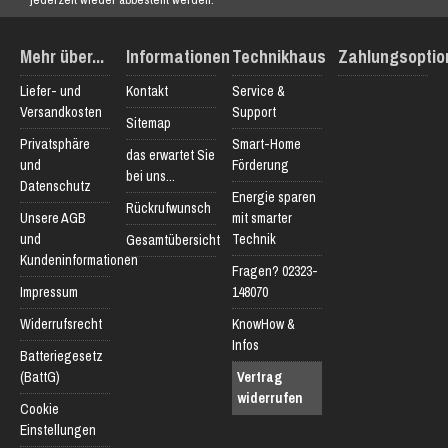
Mehr über...
Informationen
Technikhaus
Zahlungsoptio
Liefer- und
Kontakt
Service &
Versandkosten
Support
Sitemap
Privatsphäre
Smart-Home
das erwartet Sie
und
Förderung
bei uns...
Datenschutz
Energie sparen
Rückrufwunsch
Unsere AGB
mit smarter
und
Technik
Gesamtübersicht
Kundeninformationen
Fragen? 02323-
Impressum
148070
Widerrufsrecht
KnowHow &
Infos
Batteriegesetz
(BattG)
Vertrag
widerrufen
Cookie
Einstellungen