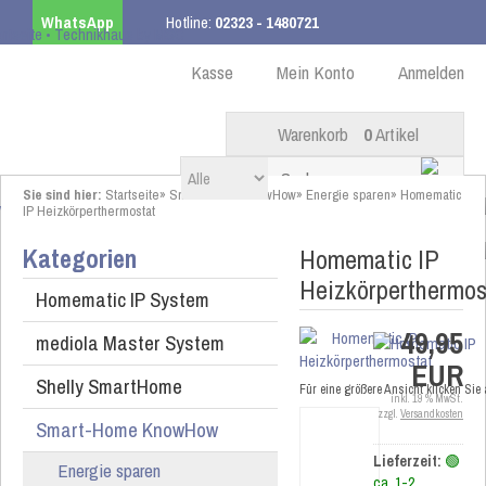
WhatsApp
Hotline:
02323 - 1480721
Kostenloser Versand
ab 99,00 € innerhalb DE
Kasse
Mein Konto
Anmelden
Warenkorb
0
Artikel
Sie sind hier:
Startseite
»
Smart-Home KnowHow
»
Energie sparen
»
Homematic
IP Heizkörperthermostat
Kategorien
Homematic IP
Heizkörperthermos
Homematic IP System
49,95
mediola Master System
EUR
Shelly SmartHome
Für eine größere Ansicht klicken Sie
inkl. 19 % MwSt.
zzgl.
Versandkosten
Smart-Home KnowHow
Lieferzeit:
🟢
Energie sparen
ca. 1-2