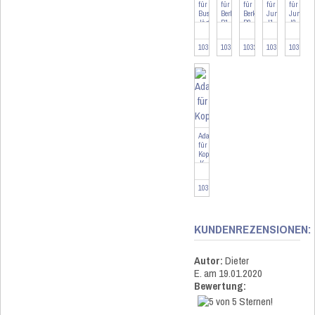
für
für
für
für
für
Busch-
Berker
Berker
Jung
Jung
Jäger
B1
B2
J1
J2
BJ
103090
103094
103263
103095
103478
Adapter
für
Kopp
K
103096
KUNDENREZENSIONEN:
Autor:
Dieter
E.
am 19.01.2020
Bewertung: