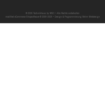
© 2026 Technikhaus by MSC • Alle Rechte vorbehalten
modified eCommerce Shopsoftware © 2009-2026 • Design & Programmierung Rehm Webdesign