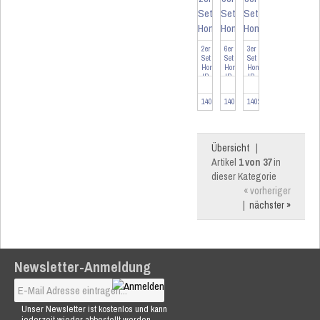
2er
6er
3er
Set
Set
Set
Homematic
Homematic
Homematic
IP
IP
IP
Heizkörperthermostat
Heizkörperthermostat
Heizkörperthermostat
...
...
...
140280-2
140280-6
140280-3
Übersicht
|
Artikel
1 von 37
in
dieser Kategorie
« vorheriger
|
nächster »
Newsletter-Anmeldung
Unser Newsletter ist kostenlos und kann
jederzeit wieder abbestellt werden.