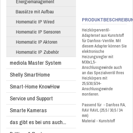
Energiemanagement
Bausätze mit Aufbau
PRODUKTBESCHREIBU
Homematic IP Wired
Heizkörperventil-
Homematic IP Sensoren
Adapterset aus Kunststoff
für Danfoss-Ventile. Mit
Homematic IP Aktoren
diesem Adapter können Sie
Homematic IP Zubehör
elektronische
Heizungsregler mit
mediola Master System
M30x1,5-
Anschlussgewinde auch
an das Spezialventil Ihres
Shelly SmartHome
Heizkörpers mit
25,5/30,5/34-
Smart-Home KnowHow
Anschlussgewinde
montieren.
Service und Support
Passend für - Danfoss RA,
Smarte Kameras
RAV RAVL (25,5 / 30,5 / 34
mm)
das gibt es bei uns auch...
Material - Kunststoff