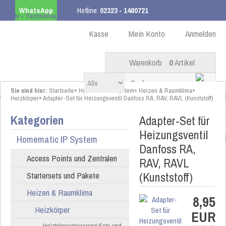
WhatsApp
Hotline:
02323 - 1480721
Kostenloser Versand
ab 99,00 € innerhalb DE
Kasse
Mein Konto
Anmelden
Warenkorb
0
Artikel
Sie sind hier:
Startseite
»
Homematic IP System
»
Heizen & Raumklima
»
Heizkörper
»
Adapter-Set für Heizungsventil Danfoss RA, RAV, RAVL (Kunststoff)
Kategorien
Adapter-Set für
Heizungsventil
Homematic IP System
Danfoss RA,
Access Points und Zentralen
RAV, RAVL
(Kunststoff)
Startersets und Pakete
Heizen & Raumklima
8,95
Heizkörper
EUR
Heizkörpersteuerung Sets und