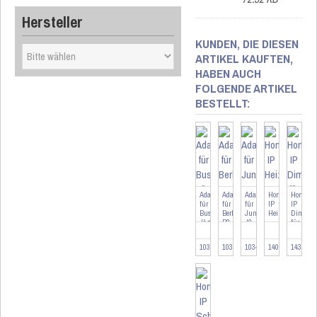
Hersteller
KUNDEN, DIE DIESEN
ARTIKEL KAUFTEN,
HABEN AUCH
FOLGENDE ARTIKEL
BESTELLT:
Adapter
Adapter
Adapter
Homematic
Homema
für
für
für
IP
IP
Busch-
Berker
Jung
Heizkörpertherm
Dimmak
Jäger
B2
J2
für
BJ
Markensc
103090
103263
103478
140280
143166