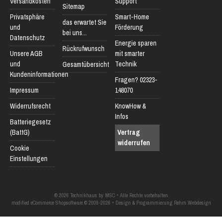
Versandkosten
Support
Sitemap
Privatsphäre
Smart-Home
das erwartet Sie
und
Förderung
bei uns...
Datenschutz
Energie sparen
Rückrufwunsch
Unsere AGB
mit smarter
und
Technik
Gesamtübersicht
Kundeninformationen
Fragen? 02323-
Impressum
148070
Widerrufsrecht
KnowHow &
Infos
Batteriegesetz
(BattG)
Vertrag
widerrufen
Cookie
Einstellungen
© 2026 Technikhaus by MSC • Alle Rechte vorbehalten
modified eCommerce Shopsoftware © 2009-2026 • Design & Programmierung Rehm Webdesign