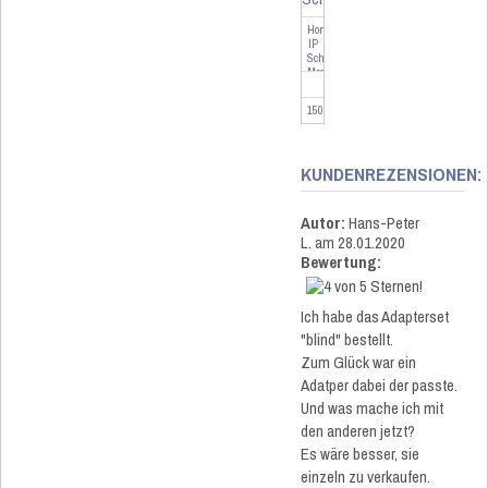
Homematic
IP
Schalt-
Mess-
Aktor
(16
150239
A)
Unte...
KUNDENREZENSIONEN:
Autor:
Hans-Peter
L.
am 28.01.2020
Bewertung:
Ich habe das Adapterset
"blind" bestellt.
Zum Glück war ein
Adatper dabei der passte.
Und was mache ich mit
den anderen jetzt?
Es wäre besser, sie
einzeln zu verkaufen.