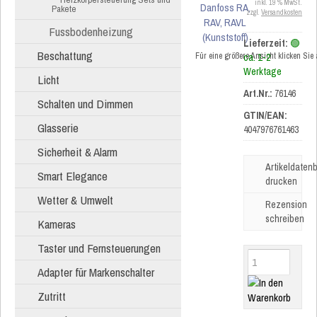
inkl. 19 % MwSt.
Pakete
zzgl.
Versandkosten
Fussbodenheizung
Lieferzeit:
🟢
Beschattung
Für eine größere Ansicht klicken Sie
ca. 1-2
Werktage
Licht
Art.Nr.:
76146
Schalten und Dimmen
GTIN/EAN:
Glasserie
4047976761463
Sicherheit & Alarm
Artikeldatenb
Smart Elegance
drucken
Wetter & Umwelt
Rezension
schreiben
Kameras
Taster und Fernsteuerungen
Adapter für Markenschalter
Zutritt