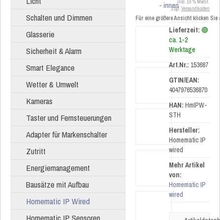
Licht
inkl. 19 % MwSt.
zzgl.
Versandkosten
Schalten und Dimmen
Für eine größere Ansicht klicken Sie
Lieferzeit:
🟢
Glasserie
ca. 1-2
Sicherheit & Alarm
Werktage
Art.Nr.:
153687
Smart Elegance
GTIN/EAN:
Wetter & Umwelt
4047976536870
Kameras
HAN:
HmIPW-
STH
Taster und Fernsteuerungen
Hersteller:
Adapter für Markenschalter
Homematic IP
Zutritt
wired
Mehr Artikel
Energiemanagement
von:
Bausätze mit Aufbau
Homematic IP
wired
Homematic IP Wired
Homematic IP Sensoren