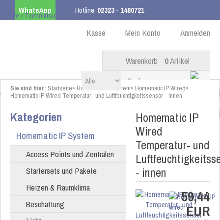
WhatsApp
Hotline:
02323 - 1480721
Kostenloser Versand
ab 99,00 € innerhalb DE
Kasse
Mein Konto
Anmelden
Warenkorb
0
Artikel
Sie sind hier:
Startseite
»
Homematic IP System
»
Homematic IP Wired
»
Homematic IP Wired Temperatur- und Luftfeuchtigkeitssensor - innen
Kategorien
Homematic IP
Wired
Homematic IP System
Temperatur- und
Access Points und Zentralen
Luftfeuchtigkeitss
- innen
Startersets und Pakete
Heizen & Raumklima
59,44
Beschattung
EUR