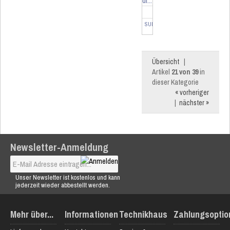
di...
SUM-4112
Übersicht
|
Artikel
21 von 39
in
dieser Kategorie
« vorheriger
|
nächster »
Newsletter-Anmeldung
Unser Newsletter ist kostenlos und kann
jederzeit wieder abbestellt werden.
Mehr über...
Informationen
Technikhaus
Zahlungsoptio