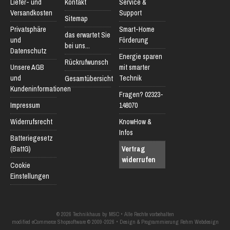
Liefer- und
Kontakt
Service &
Versandkosten
Support
Sitemap
Privatsphäre
Smart-Home
das erwartet Sie
und
Förderung
bei uns...
Datenschutz
Energie sparen
Rückrufwunsch
Unsere AGB
mit smarter
und
Technik
Gesamtübersicht
Kundeninformationen
Fragen? 02323-
Impressum
148070
Widerrufsrecht
KnowHow &
Infos
Batteriegesetz
(BattG)
Vertrag
widerrufen
Cookie
Einstellungen
© 2026 Technikhaus by MSC • Alle Rechte vorbehalten
modified eCommerce Shopsoftware © 2009-2026 • Design & Programmierung Rehm Webdesign