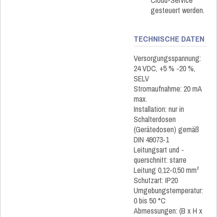
Cloud-Service
gesteuert werden.
TECHNISCHE DATEN
Versorgungsspannung:
24 VDC, +5 % -20 %,
SELV
Stromaufnahme: 20 mA
max.
Installation: nur in
Schalterdosen
(Gerätedosen) gemäß
DIN 49073-1
Leitungsart und -
querschnitt: starre
Leitung 0,12-0,50 mm²
Schutzart: IP20
Umgebungstemperatur:
0 bis 50 °C
Abmessungen: (B x H x