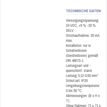
TECHNISCHE DATEN
Versorgungsspannung:
24 VDC, +5 % -20 %,
SELV
Stromaufnahme: 20 mA
max.
Installation: nur in
Schalterdosen
(Gerätedosen) gemäß
DIN 49073-1
Leitungsart und -
querschnitt: starre
Leitung 0,12-0,50 mm²
Schutzart: IP20
Umgebungstemperatur:
0 bis 50 °C
Abmessungen: (B x H x
T):
Ohne Rahmen: 71 x 71 x