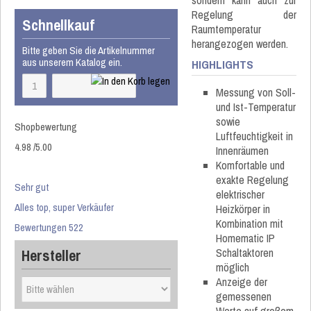
sondern kann auch zur
Regelung der
Schnellkauf
Raumtemperatur
herangezogen werden.
Bitte geben Sie die Artikelnummer
aus unserem Katalog ein.
HIGHLIGHTS
Messung von Soll-
und Ist-Temperatur
sowie
Shopbewertung
Luftfeuchtigkeit in
4.98
/
5
.00
Innenräumen
Komfortable und
exakte Regelung
Sehr gut
elektrischer
Alles top, super Verkäufer
Heizkörper in
Kombination mit
Bewertungen 522
Homematic IP
Hersteller
Schaltaktoren
möglich
Anzeige der
gemessenen