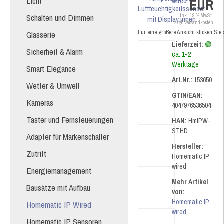
Licht
EUR
Schalten und Dimmen
inkl. 19 % MwSt.
zzgl.
Versandkosten
Für eine größere Ansicht klicken Sie
Glasserie
Lieferzeit:
🟢
Sicherheit & Alarm
ca. 1-2
Werktage
Smart Elegance
Art.Nr.:
153650
Wetter & Umwelt
GTIN/EAN:
Kameras
4047976536504
Taster und Fernsteuerungen
HAN:
HmIPW-
STHD
Adapter für Markenschalter
Hersteller:
Zutritt
Homematic IP
wired
Energiemanagement
Mehr Artikel
Bausätze mit Aufbau
von:
Homematic IP
Homematic IP Wired
wired
Homematic IP Sensoren