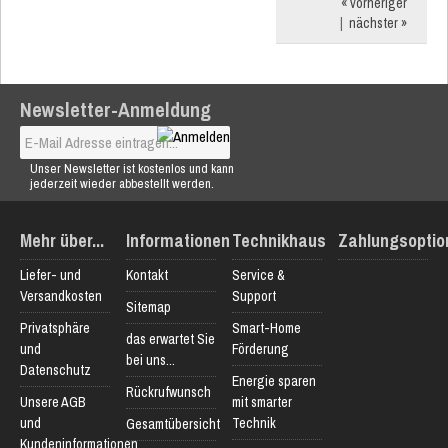
« vorheriger
|
nächster »
Newsletter-Anmeldung
Unser Newsletter ist kostenlos und kann
jederzeit wieder abbestellt werden.
Mehr über...
Informationen
Technikhaus
Zahlungsoptio
Liefer- und
Kontakt
Service &
Versandkosten
Support
Sitemap
Privatsphäre
Smart-Home
das erwartet Sie
und
Förderung
bei uns...
Datenschutz
Energie sparen
Rückrufwunsch
Unsere AGB
mit smarter
und
Technik
Gesamtübersicht
Kundeninformationen