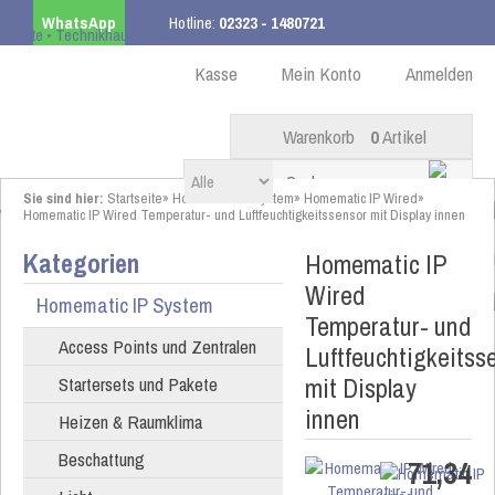
WhatsApp
Hotline:
02323 - 1480721
Kostenloser Versand
ab 99,00 € innerhalb DE
Kasse
Mein Konto
Anmelden
Warenkorb
0
Artikel
Sie sind hier:
Startseite
»
Homematic IP System
»
Homematic IP Wired
»
Homematic IP Wired Temperatur- und Luftfeuchtigkeitssensor mit Display innen
Kategorien
Homematic IP
Wired
Homematic IP System
Temperatur- und
Access Points und Zentralen
Luftfeuchtigkeitss
mit Display
Startersets und Pakete
innen
Heizen & Raumklima
Beschattung
71,34