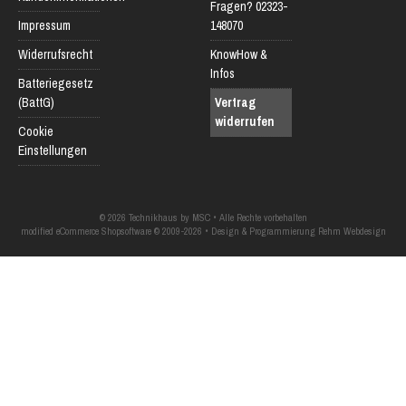
Fragen? 02323-
Impressum
148070
Widerrufsrecht
KnowHow &
Infos
Batteriegesetz
(BattG)
Vertrag
widerrufen
Cookie
Einstellungen
© 2026 Technikhaus by MSC • Alle Rechte vorbehalten
modified eCommerce Shopsoftware © 2009-2026 • Design & Programmierung Rehm Webdesign