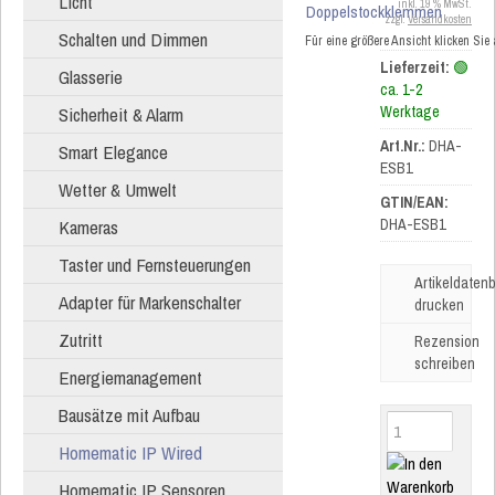
Licht
inkl. 19 % MwSt.
zzgl.
Versandkosten
Schalten und Dimmen
Für eine größere Ansicht klicken Sie
Lieferzeit:
🟢
Glasserie
ca. 1-2
Sicherheit & Alarm
Werktage
Art.Nr.:
DHA-
Smart Elegance
ESB1
Wetter & Umwelt
GTIN/EAN:
Kameras
DHA-ESB1
Taster und Fernsteuerungen
Artikeldatenb
Adapter für Markenschalter
drucken
Zutritt
Rezension
schreiben
Energiemanagement
Bausätze mit Aufbau
Homematic IP Wired
Homematic IP Sensoren