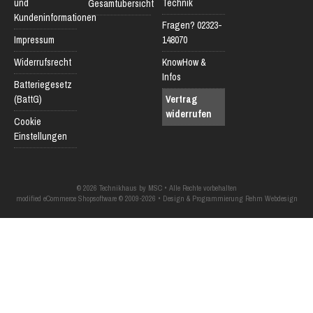
und
Technik
Gesamtübersicht
Kundeninformationen
Fragen? 02323-
Impressum
148070
Widerrufsrecht
KnowHow &
Infos
Batteriegesetz
(BattG)
Vertrag
widerrufen
Cookie
Einstellungen
© 2026 Technikhaus by MSC • Alle Rechte vorbehalten
modified eCommerce Shopsoftware © 2009-2026 • Design & Programmierung Rehm Webdesign