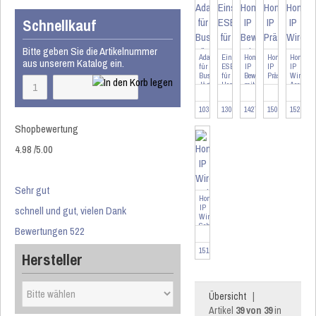
Schnellkauf
Bitte geben Sie die Artikelnummer
Adapter
Einschaltstrombegrenzer
Homematic
Homematic
Homema
aus unserem Katalog ein.
für
ESB1
IP
IP
IP
Busch-
für
Bewegungsmelder
Präsenzmelder
Wired
Jäger
HomeMatic...
mit
-
Access
BJ
Dämmerung...
innen
Point
103090
130366
142722
150587
152465
Shopbewertung
4.98
/
5
.00
Sehr gut
Homematic
IP
schnell und gut, vielen Dank
Wired
Schaltaktor
Bewertungen 522
8-
fach
151677
Hersteller
Übersicht
|
Artikel
39 von 39
in