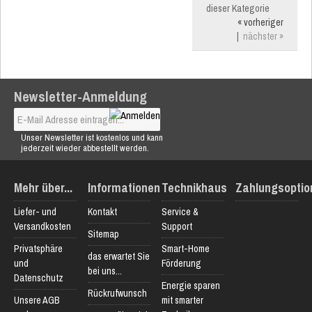
dieser Kategorie
« vorheriger
|
nächster »
Newsletter-Anmeldung
Unser Newsletter ist kostenlos und kann
jederzeit wieder abbestellt werden.
Mehr über...
Informationen
Technikhaus
Zahlungsoptio
Liefer- und
Kontakt
Service &
Versandkosten
Support
Sitemap
Privatsphäre
Smart-Home
das erwartet Sie
und
Förderung
bei uns...
Datenschutz
Energie sparen
Rückrufwunsch
Unsere AGB
mit smarter