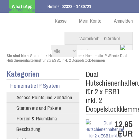
WhatsApp
Hotline:
02323 - 1480721
Kostenloser Versand
ab 99,00 € innerhalb DE
Kasse
Mein Konto
Anmelden
Warenkorb
0
Artikel
Sie sind hier:
Startseite
»
Homematic IP System
»
Homematic IP Wired
»
Dual
Hutschienenhalterung für 2 x ESB1 inkl. 2 Doppelstockklemmen
Kategorien
Dual
Hutschienenhalter
Homematic IP System
für 2 x ESB1
Access Points und Zentralen
inkl. 2
Doppelstockklemm
Startersets und Pakete
Heizen & Raumklima
12,95
Beschattung
EUR