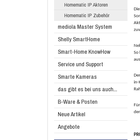
Homematic IP Aktoren
Die
Homematic IP Zubehör
Som
Akt
mediola Master System
zuv
Shelly SmartHome
Neb
Smart-Home KnowHow
So 
aus
Service und Support
Smarte Kameras
Der
in-
das gibt es bei uns auch...
Rah
B-Ware & Posten
Für
den
Neue Artikel
Angebote
PR