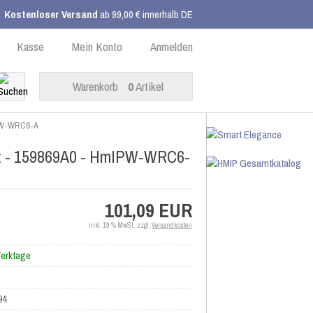
Kostenloser Versand
ab 99,00 € innerhalb DE
Kasse
Mein Konto
Anmelden
Warenkorb
0
Artikel
mIPW-WRC6-A
zit - 159869A0 - HmIPW-WRC6-
101,09 EUR
inkl. 19 % MwSt. zzgl.
Versandkosten
Werktage
94