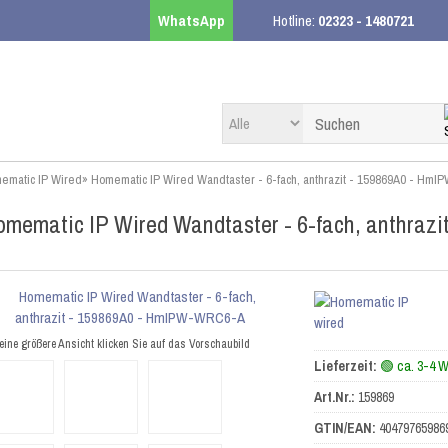
WhatsApp
Hotline:
02323 - 1480721
ematic IP Wired
»
Homematic IP Wired Wandtaster - 6-fach, anthrazit - 159869A0 - H
mematic IP Wired Wandtaster - 6-fach, anthra
eine größere Ansicht klicken Sie auf das Vorschaubild
Lieferzeit:
🟢 ca. 3-4 
Art.Nr.:
159869
GTIN/EAN:
40479765986