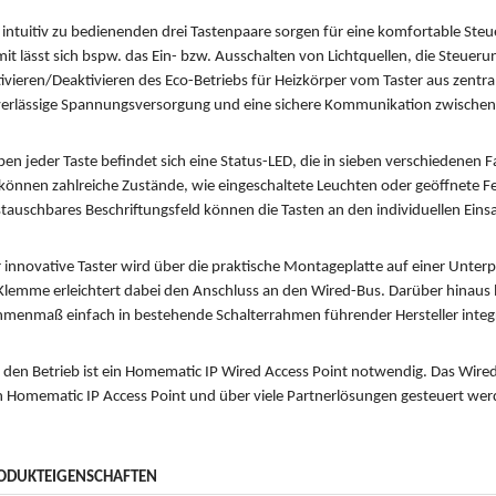
 intuitiv zu bedienenden drei Tastenpaare sorgen für eine komfortable S
it lässt sich bspw. das Ein- bzw. Ausschalten von Lichtquellen, die Steuer
ivieren/Deaktivieren des Eco-Betriebs für Heizkörper vom Taster aus zentral
erlässige Spannungsversorgung und eine sichere Kommunikation zwischen
en jeder Taste befindet sich eine Status-LED, die in sieben verschiedenen F
können zahlreiche Zustände, wie eingeschaltete Leuchten oder geöffnete Fe
tauschbares Beschriftungsfeld können die Tasten an den individuellen Ein
 innovative Taster wird über die praktische Montageplatte auf einer Unte
Klemme erleichtert dabei den Anschluss an den Wired-Bus. Darüber hinaus l
menmaß einfach in bestehende Schalterrahmen führender Hersteller integ
 den Betrieb ist ein Homematic IP Wired Access Point notwendig. Das Wire
 Homematic IP Access Point und über viele Partnerlösungen gesteuert wer
ODUKTEIGENSCHAFTEN