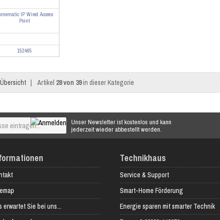
omematic IP Wired Access
Point
152465
Übersicht
|
Artikel
28 von 39
in dieser Kategorie
Unser Newsletter ist kostenlos und kann
jederzeit wieder abbestellt werden.
formationen
Technikhaus
ntakt
Service & Support
temap
Smart-Home Förderung
 erwartet Sie bei uns...
Energie sparen mit smarter Technik