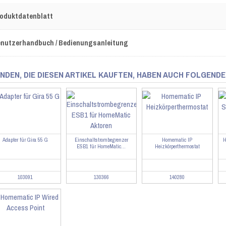
oduktdatenblatt
nutzerhandbuch / Bedienungsanleitung
NDEN, DIE DIESEN ARTIKEL KAUFTEN, HABEN AUCH FOLGENDE
Adapter für Gira 55 G
Einschaltstrombegrenzer
Homematic IP
H
ESB1 für HomeMatic...
Heizkörperthermostat
103091
130366
140280