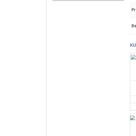
Pr
Be
KU