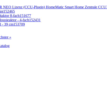
HomeMatic Smart Home Zentrale CCU3 i
nt
152465
taktor 8-fach
151677
ousieaktor - 4-fach
152431
 - 39 cm
153709
chster »