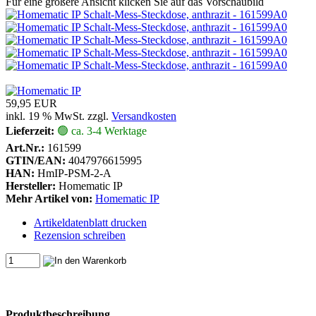
Für eine größere Ansicht klicken Sie auf das Vorschaubild
59,95 EUR
inkl. 19 % MwSt. zzgl.
Versandkosten
Lieferzeit:
🟢 ca. 3-4 Werktage
Art.Nr.:
161599
GTIN/EAN:
4047976615995
HAN:
HmIP-PSM-2-A
Hersteller:
Homematic IP
Mehr Artikel von:
Homematic IP
Artikeldatenblatt drucken
Rezension schreiben
Produktbeschreibung