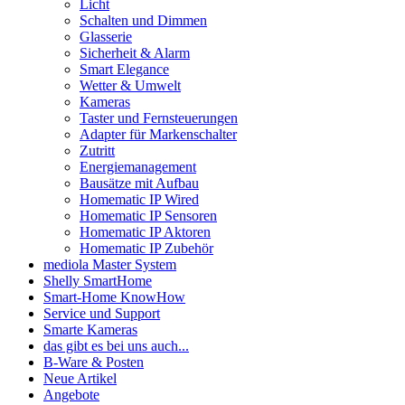
Licht
Schalten und Dimmen
Glasserie
Sicherheit & Alarm
Smart Elegance
Wetter & Umwelt
Kameras
Taster und Fernsteuerungen
Adapter für Markenschalter
Zutritt
Energiemanagement
Bausätze mit Aufbau
Homematic IP Wired
Homematic IP Sensoren
Homematic IP Aktoren
Homematic IP Zubehör
mediola Master System
Shelly SmartHome
Smart-Home KnowHow
Service und Support
Smarte Kameras
das gibt es bei uns auch...
B-Ware & Posten
Neue Artikel
Angebote