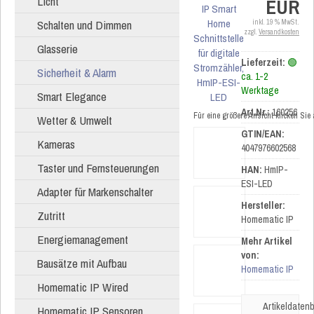
Licht
EUR
Schalten und Dimmen
inkl. 19 % MwSt.
zzgl.
Versandkosten
Glasserie
Lieferzeit:
🟢
Sicherheit & Alarm
ca. 1-2
Werktage
Smart Elegance
Art.Nr.:
160256
Für eine größere Ansicht klicken Sie
Wetter & Umwelt
GTIN/EAN:
Kameras
4047976602568
Taster und Fernsteuerungen
HAN:
HmIP-
ESI-LED
Adapter für Markenschalter
Hersteller:
Zutritt
Homematic IP
Energiemanagement
Mehr Artikel
von:
Bausätze mit Aufbau
Homematic IP
Homematic IP Wired
Artikeldatenb
Homematic IP Sensoren