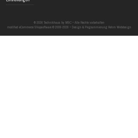
© 2026 Technikhaus by MSC • Alle Rechte vorbehalten
modified eCommerce Shopsoftware © 2009-2026 • Design & Programmierung Rehm Webdesign