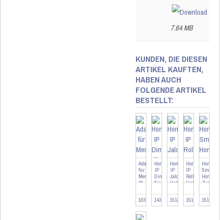
7.64 MB
KUNDEN, DIE DIESEN
ARTIKEL KAUFTEN,
HABEN AUCH
FOLGENDE ARTIKEL
BESTELLT:
Adapter
Homematic
Homematic
Homematic
HomeMat
für
IP
IP
IP
Smart
Merten
Dimmaktor
Jalousieaktor
Rollladenaktor
Home
M
für
Unterputz
Unterputz
Zentrale
Markenschalter
CCU3
inklusi..
103093
143166
151398
151347
151965