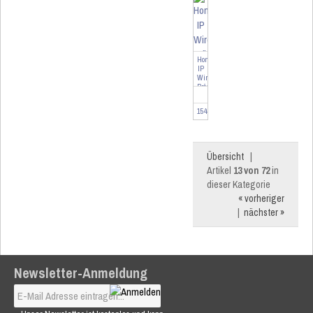
Homematic
IP
Wired
Präsenzmelder
-
innen
154128
Übersicht
|
Artikel
13 von 72
in
dieser Kategorie
« vorheriger
|
nächster »
Newsletter-Anmeldung