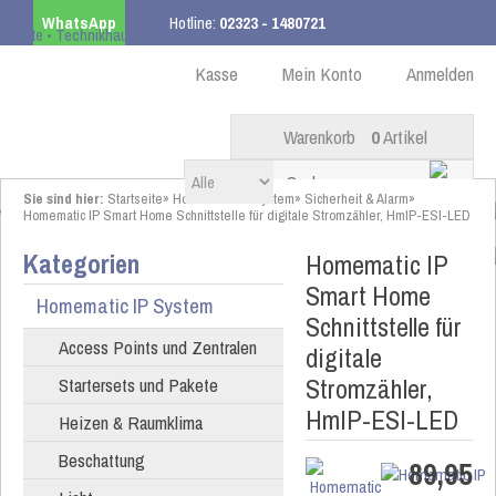
WhatsApp
Hotline:
02323 - 1480721
Kostenloser Versand
ab 99,00 € innerhalb DE
Kasse
Mein Konto
Anmelden
Warenkorb
0
Artikel
Sie sind hier:
Startseite
»
Homematic IP System
»
Sicherheit & Alarm
»
Homematic IP Smart Home Schnittstelle für digitale Stromzähler, HmIP-ESI-LED
Kategorien
Homematic IP
Smart Home
Homematic IP System
Schnittstelle für
Access Points und Zentralen
digitale
Stromzähler,
Startersets und Pakete
HmIP-ESI-LED
Heizen & Raumklima
Beschattung
89,95