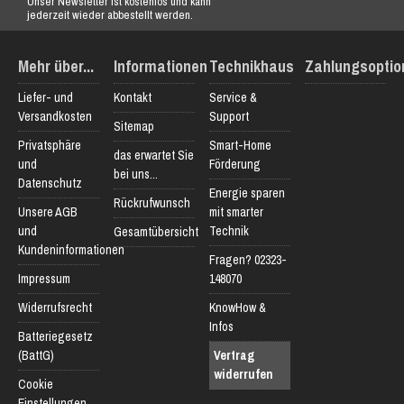
Unser Newsletter ist kostenlos und kann
jederzeit wieder abbestellt werden.
Mehr über...
Informationen
Technikhaus
Zahlungsoptio
Liefer- und
Kontakt
Service &
Versandkosten
Support
Sitemap
Privatsphäre
Smart-Home
das erwartet Sie
und
Förderung
bei uns...
Datenschutz
Energie sparen
Rückrufwunsch
Unsere AGB
mit smarter
und
Technik
Gesamtübersicht
Kundeninformationen
Fragen? 02323-
Impressum
148070
Widerrufsrecht
KnowHow &
Infos
Batteriegesetz
(BattG)
Vertrag
widerrufen
Cookie
Einstellungen