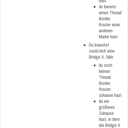
hast
du bereits
einen Thread
Border
Router einer
anderen
Marke hast
Du brauchst
zusätzlich eine
Bridge X, falls:
du noch
keinen
Thread
Border
Router
zuhause hast
du ein
größeres
Zuhause
hast, in dem
die Bridge X