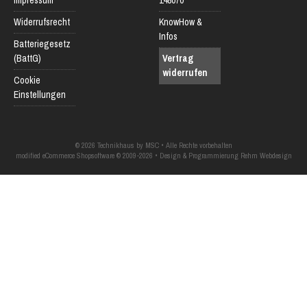
Widerrufsrecht
KnowHow &
Infos
Batteriegesetz
(BattG)
Vertrag
widerrufen
Cookie
Einstellungen
© 2026 Technikhaus by MSC • Alle Rechte vorbehalten
modified eCommerce Shopsoftware © 2009-2026 • Design & Programmierung Rehm Webdesign