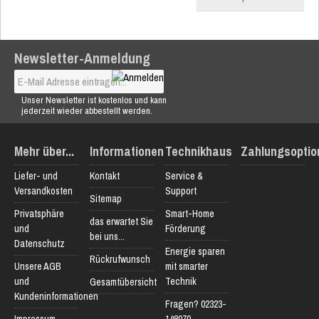
Newsletter-Anmeldung
Unser Newsletter ist kostenlos und kann
jederzeit wieder abbestellt werden.
Mehr über...
Informationen
Technikhaus
Zahlungsoptio
Liefer- und
Kontakt
Service &
Versandkosten
Support
Sitemap
Privatsphäre
Smart-Home
das erwartet Sie
und
Förderung
bei uns...
Datenschutz
Energie sparen
Rückrufwunsch
Unsere AGB
mit smarter
und
Technik
Gesamtübersicht
Kundeninformationen
Fragen? 02323-
Impressum
148070