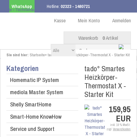
WhatsApp
Hotline:
02323 - 1480721
Kostenloser Versand
ab 99,00 € innerhalb DE
Kasse
Mein Konto
Anmelden
Warenkorb
0
Artikel
Sie sind hier:
Startseite
»
tado° Smartes Heizkörper-Thermostat X - Starter Kit
Kategorien
tado° Smartes
Heizkörper-
Homematic IP System
Thermostat X -
mediola Master System
Starter Kit
Shelly SmartHome
159,95
Smart-Home KnowHow
EUR
inkl. 19 % MwSt.
Service und Support
zzgl.
Versandkosten