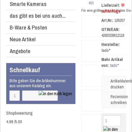
Smarte Kameras
Lieferzeit:
💬
Für eine größere Ansicht klicken Sie
auf Anfrage
das gibt es bei uns auch...
Art.Nr.:
105207
B-Ware & Posten
GTIN/EAN:
4260328612118
Neue Artikel
Hersteller:
Angebote
tado°
Mehr Artikel
von:
tado°
Schnellkauf
Bitte geben Sie die Artikelnummer
Artikeldatenb
aus unserem Katalog ein.
drucken
Rezension
schreiben
Shopbewertung
4.98
/
5
.00