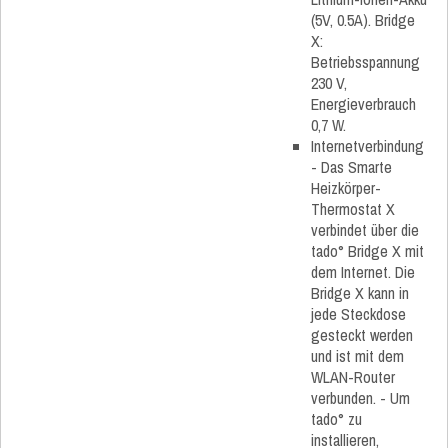
(5V, 0.5A). Bridge
X:
Betriebsspannung
230 V,
Energieverbrauch
0,7 W.
Internetverbindung
- Das Smarte
Heizkörper-
Thermostat X
verbindet über die
tado° Bridge X mit
dem Internet. Die
Bridge X kann in
jede Steckdose
gesteckt werden
und ist mit dem
WLAN-Router
verbunden. - Um
tado° zu
installieren,