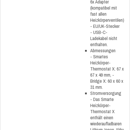
6x Adapter
(kompatibel mit
fast allen
Heizkörperventilen)
- EU/UK-Stecker
- USB-C-
Ladekabel nicht
enthalten.
Abmessungen
- Smartes
Heizkörper-
Thermostat X: 67 x
67 x 49 mm, -
Bridge X: 60 x 60 x
31 mm.
Stromversorgung
- Das Smarte
Heizkörper-
Thermostat X
enthält einen
wiederaufladbaren
Lithium-Ionen-Akku