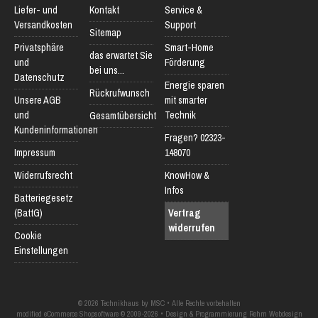
Liefer- und
Kontakt
Service &
Versandkosten
Support
Sitemap
Privatsphäre
Smart-Home
das erwartet Sie
und
Förderung
bei uns...
Datenschutz
Energie sparen
Rückrufwunsch
Unsere AGB
mit smarter
und
Technik
Gesamtübersicht
Kundeninformationen
Fragen? 02323-
Impressum
148070
Widerrufsrecht
KnowHow &
Infos
Batteriegesetz
(BattG)
Vertrag
widerrufen
Cookie
Einstellungen
© 2026 Technikhaus by MSC • Alle Rechte vorbehalten
modified eCommerce Shopsoftware © 2009-2026 • Design & Programmierung Rehm Webdesign