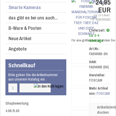
24,95
Smarte Kameras
EUR
inkl. 19 % MwSt.
das gibt es bei uns auch...
zzgl.
Versandkosten
B-Ware & Posten
Lieferzeit:
🟢
ca. 3-4
Neue Artikel
Für eine größere Ansicht klicken Sie
Werktage
Angebote
Art.Nr.:
FABWMB-BK
HAN:
Schnellkauf
FABWMB (BK)
Bitte geben Sie die Artikelnummer
Hersteller:
aus unserem Katalog ein.
FOSCAM
Mehr Artikel
von:
FOSCAM
Shopbewertung
Artikeldatenb
4.98
/
5
.00
drucken