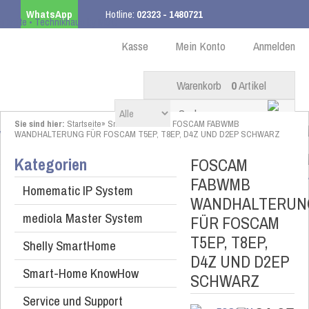
WhatsApp
Hotline:
02323 - 1480721
Kostenloser Versand
ab 99,00 € innerhalb DE
Kasse
Mein Konto
Anmelden
Warenkorb
0
Artikel
Sie sind hier:
Startseite
»
Smarte Kameras
»
FOSCAM FABWMB
WANDHALTERUNG FÜR FOSCAM T5EP, T8EP, D4Z UND D2EP SCHWARZ
Kategorien
FOSCAM
FABWMB
Homematic IP System
WANDHALTERUN
mediola Master System
FÜR FOSCAM
T5EP, T8EP,
Shelly SmartHome
D4Z UND D2EP
Smart-Home KnowHow
SCHWARZ
Service und Support