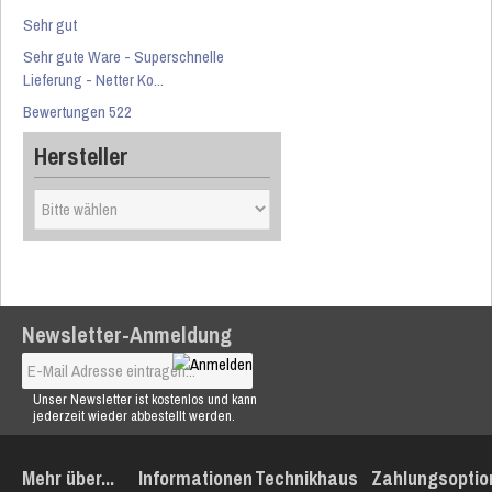
Sehr gut
Sehr gute Ware - Superschnelle
Lieferung - Netter Ko...
Bewertungen 522
Hersteller
Newsletter-Anmeldung
Unser Newsletter ist kostenlos und kann
jederzeit wieder abbestellt werden.
Mehr über...
Informationen
Technikhaus
Zahlungsoptio