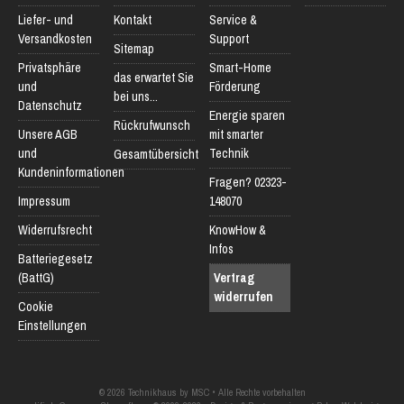
Liefer- und
Kontakt
Service &
Versandkosten
Support
Sitemap
Privatsphäre
Smart-Home
das erwartet Sie
und
Förderung
bei uns...
Datenschutz
Energie sparen
Rückrufwunsch
Unsere AGB
mit smarter
und
Technik
Gesamtübersicht
Kundeninformationen
Fragen? 02323-
Impressum
148070
Widerrufsrecht
KnowHow &
Infos
Batteriegesetz
(BattG)
Vertrag
widerrufen
Cookie
Einstellungen
© 2026 Technikhaus by MSC • Alle Rechte vorbehalten