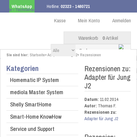
WhatsApp
Hotline:
02323 - 1480721
Kostenloser Versand
ab 99,00 € innerhalb DE
Kasse
Mein Konto
Anmelden
Warenkorb
0
Artikel
Sie sind hier:
Startseite
»
Adapter für Jung J2
»
Rezensionen
Kategorien
Rezensionen zu:
Adapter für Jung
Homematic IP System
J2
mediola Master System
Datum:
11.02.2014
Shelly SmartHome
Autor:
Thomas F.
Rezensionen zu:
Smart-Home KnowHow
Adapter für Jung J2
Service und Support