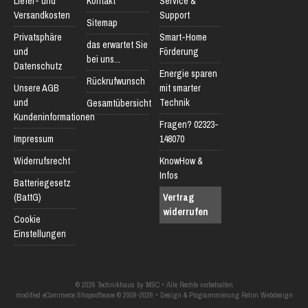
Liefer- und
Kontakt
Service &
Versandkosten
Support
Sitemap
Privatsphäre
Smart-Home
das erwartet Sie
und
Förderung
bei uns...
Datenschutz
Energie sparen
Rückrufwunsch
Unsere AGB
mit smarter
und
Technik
Gesamtübersicht
Kundeninformationen
Fragen? 02323-
Impressum
148070
Widerrufsrecht
KnowHow &
Infos
Batteriegesetz
(BattG)
Vertrag
widerrufen
Cookie
Einstellungen
© 2026 Technikhaus by MSC • Alle Rechte vorbehalten
modified eCommerce Shopsoftware © 2009-2026 • Design & Programmierung Rehm Webdesign