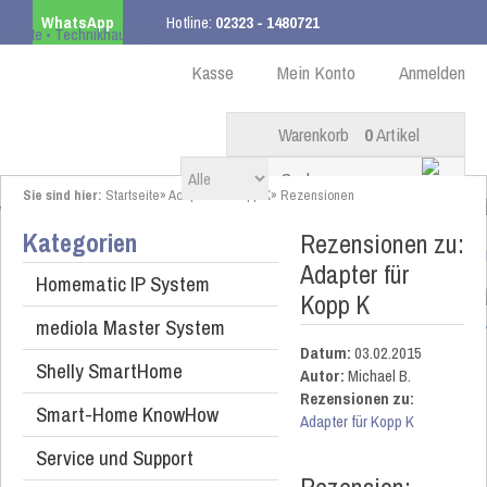
WhatsApp
Hotline:
02323 - 1480721
Kostenloser Versand
ab 99,00 € innerhalb DE
Kasse
Mein Konto
Anmelden
Warenkorb
0
Artikel
Sie sind hier:
Startseite
»
Adapter für Kopp K
»
Rezensionen
Kategorien
Rezensionen zu:
Adapter für
Homematic IP System
Kopp K
mediola Master System
Datum:
03.02.2015
Shelly SmartHome
Autor:
Michael B.
Rezensionen zu:
Smart-Home KnowHow
Adapter für Kopp K
Service und Support