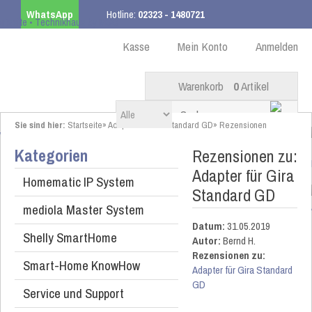
WhatsApp
Hotline:
02323 - 1480721
Kostenloser Versand
ab 99,00 € innerhalb DE
Kasse
Mein Konto
Anmelden
Warenkorb
0
Artikel
Sie sind hier:
Startseite
»
Adapter für Gira Standard GD
»
Rezensionen
Kategorien
Rezensionen zu:
Adapter für Gira
Homematic IP System
Standard GD
mediola Master System
Datum:
31.05.2019
Shelly SmartHome
Autor:
Bernd H.
Rezensionen zu:
Smart-Home KnowHow
Adapter für Gira Standard
GD
Service und Support