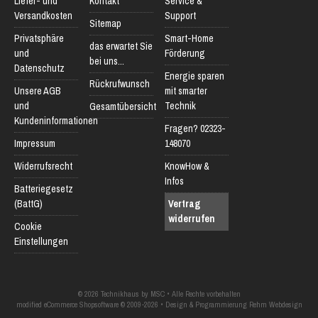
Liefer- und
Kontakt
Service &
Versandkosten
Support
Sitemap
Privatsphäre
Smart-Home
das erwartet Sie
und
Förderung
bei uns...
Datenschutz
Energie sparen
Rückrufwunsch
Unsere AGB
mit smarter
und
Technik
Gesamtübersicht
Kundeninformationen
Fragen? 02323-
Impressum
148070
Widerrufsrecht
KnowHow &
Infos
Batteriegesetz
(BattG)
Vertrag
widerrufen
Cookie
Einstellungen
© 2026 Technikhaus by MSC • Alle Rechte vorbehalten
modified eCommerce Shopsoftware © 2009-2026 • Design & Programmierung Rehm Webdesign