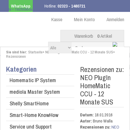
WhatsApp
Hotline:
02323 - 1480721
Kostenloser Versand
ab 99,00 € innerhalb DE
Kasse
Mein Konto
Anmelden
Warenkorb
0
Artikel
Sie sind hier:
Startseite
»
NEO PlugIn HomeMatic CCU - 12 Monate SUS
»
Rezensionen
Kategorien
Rezensionen zu:
NEO PlugIn
Homematic IP System
HomeMatic
mediola Master System
CCU - 12
Monate SUS
Shelly SmartHome
Smart-Home KnowHow
Datum:
18.01.2016
Autor:
Bruno Walla
Service und Support
Rezensionen zu:
NEO