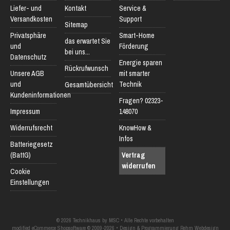
Liefer- und
Kontakt
Service &
Versandkosten
Support
Sitemap
Privatsphäre
Smart-Home
das erwartet Sie
und
Förderung
bei uns...
Datenschutz
Energie sparen
Rückrufwunsch
Unsere AGB
mit smarter
und
Technik
Gesamtübersicht
Kundeninformationen
Fragen? 02323-
Impressum
148070
Widerrufsrecht
KnowHow &
Infos
Batteriegesetz
(BattG)
Vertrag
widerrufen
Cookie
Einstellungen
© 2026 Technikhaus by MSC • Alle Rechte vorbehalten
modified eCommerce Shopsoftware © 2009-2026 • Design & Programmierung Rehm Webdesign