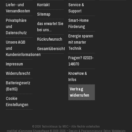
Liefer- und
Kontakt
Service &
Versandkosten
Support
Sitemap
Privatsphäre
Smart-Home
das erwartet Sie
und
Förderung
bei uns...
Datenschutz
Energie sparen
Rückrufwunsch
Unsere AGB
mit smarter
und
Technik
Gesamtübersicht
Kundeninformationen
Fragen? 02323-
Impressum
148070
Widerrufsrecht
KnowHow &
Infos
Batteriegesetz
(BattG)
Vertrag
widerrufen
Cookie
Einstellungen
© 2026 Technikhaus by MSC • Alle Rechte vorbehalten
modified eCommerce Shopsoftware © 2009-2026 • Design & Programmierung Rehm Webdesign