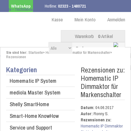
WhatsApp
Hotline:
02323 - 1480721
Kostenloser Versand
ab 99,00 € innerhalb DE
Kasse
Mein Konto
Anmelden
Warenkorb
0
Artikel
Sie sind hier:
Startseite
»
Homematic IP Dimmaktor für Markenschalter
»
Rezensionen
Kategorien
Rezensionen zu:
Homematic IP
Homematic IP System
Dimmaktor für
mediola Master System
Markenschalter
Shelly SmartHome
Datum:
04.06.2017
Autor:
Ronny S.
Smart-Home KnowHow
Rezensionen zu:
Homematic IP Dimmaktor
Service und Support