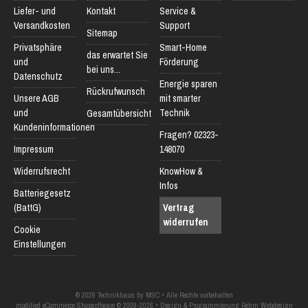
Liefer- und
Kontakt
Service &
Versandkosten
Support
Sitemap
Privatsphäre
Smart-Home
das erwartet Sie
und
Förderung
bei uns...
Datenschutz
Energie sparen
Rückrufwunsch
Unsere AGB
mit smarter
und
Technik
Gesamtübersicht
Kundeninformationen
Fragen? 02323-
Impressum
148070
Widerrufsrecht
KnowHow &
Infos
Batteriegesetz
(BattG)
Vertrag
widerrufen
Cookie
Einstellungen
© 2026 Technikhaus by MSC • Alle Rechte vorbehalten
modified eCommerce Shopsoftware © 2009-2026 • Design & Programmierung Rehm Webdesign