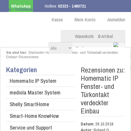
WhatsApp
Hotline:
02323 - 1480721
Kostenloser Versand
ab 99,00 € innerhalb DE
Kasse
Mein Konto
Anmelden
Warenkorb
0
Artikel
Sie sind hier:
Startseite
»
Homematic IP Fenster- und Türkontakt verdeckter
Einbau
»
Rezensionen
Kategorien
Rezensionen zu:
Homematic IP
Homematic IP System
Fenster- und
mediola Master System
Türkontakt
verdeckter
Shelly SmartHome
Einbau
Smart-Home KnowHow
Datum:
26.10.2018
Service und Support
Autor:
Roland G.