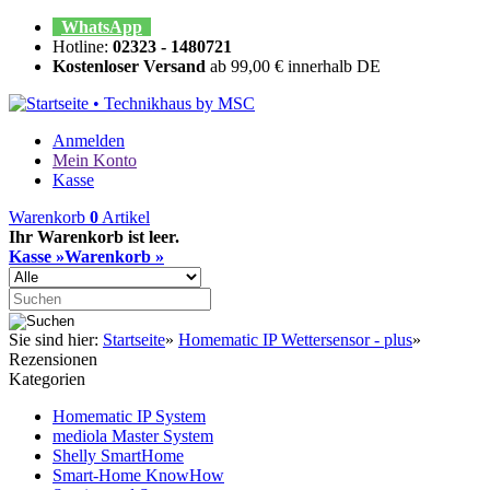
WhatsApp
Hotline:
02323 - 1480721
Kostenloser Versand
ab 99,00 € innerhalb DE
Anmelden
Mein Konto
Kasse
Warenkorb
0
Artikel
Ihr Warenkorb ist leer.
Kasse »
Warenkorb »
Sie sind hier:
Startseite
»
Homematic IP Wettersensor - plus
»
Rezensionen
Kategorien
Homematic IP System
mediola Master System
Shelly SmartHome
Smart-Home KnowHow