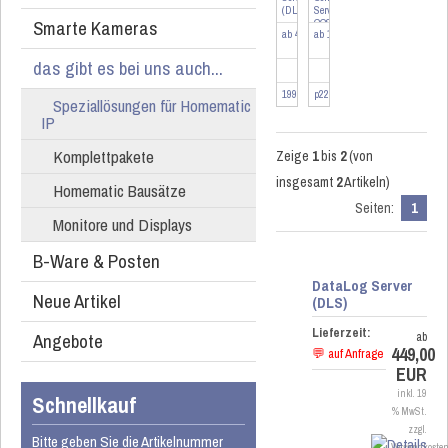
(DLS)
Server
Smarte Kameras
CCS
ab 449,00 EUR
ab 1.249,00 EUR
das gibt es bei uns auch...
199100
p2283
Speziallösungen für Homematic
IP
Komplettpakete
Zeige
1
bis
2
(von
insgesamt
2
Artikeln)
Homematic Bausätze
Seiten:
1
Monitore und Displays
B-Ware & Posten
DataLog Server
Neue Artikel
(DLS)
Lieferzeit:
Angebote
ab
449,00
💬 auf Anfrage
EUR
inkl. 19
Schnellkauf
% MwSt.
zzgl.
Bitte geben Sie die Artikelnummer
Versandkoste