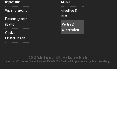
Impressum
148070
Widerrufsrecht
KnowHow &
Infos
Batteriegesetz
(BattG)
Vertrag
widerrufen
Cookie
Einstellungen
© 2026 Technikhaus by MSC • Alle Rechte vorbehalten
modified eCommerce Shopsoftware © 2009-2026 • Design & Programmierung Rehm Webdesign