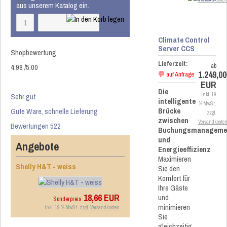
aus unserem Katalog ein.
Climate Control
Server CCS
Shopbewertung
Lieferzeit:
4.98
/
5
.00
ab
1.249,00
💬 auf Anfrage
EUR
Die
Sehr gut
inkl. 19
intelligente
% MwSt.
Brücke
Gute Ware, schnelle Lieferung
zzgl.
zwischen
Versandkoste
Bewertungen 522
Buchungsmanageme
und
Angebote
Energieeffizienz
Maximieren
Shelly H&T - weiss
Sie den
Komfort für
Ihre Gäste
18,66 EUR
und
Sonderpreis
minimieren
inkl. 19 % MwSt. zzgl.
Versandkosten
Sie
gleichzeitig