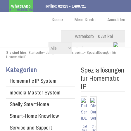
WhatsApp
Hotline:
02323 - 1480721
Kostenloser Versand
ab 99,00 € innerhalb DE
Kasse
Mein Konto
Anmelden
Warenkorb
0
Artikel
Sie sind hier:
Startseite
»
das gibt es bei uns auch...
»
Speziallösungen für
Homematic IP
Kategorien
Speziallösungen
für Homematic
Homematic IP System
IP
mediola Master System
Shelly SmartHome
Smart-Home KnowHow
Service und Support
DataLog
Climate
Server
Control