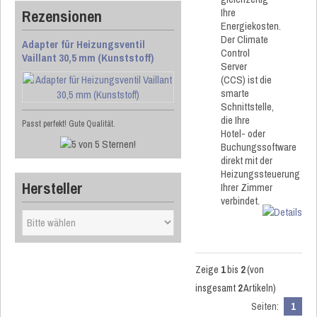
Ihre
Rezensionen
Energiekosten.
Der Climate
Adapter für Heizungsventil
Control
Vaillant 30,5 mm (Kunststoff)
Server
(CCS) ist die
smarte
Schnittstelle,
die Ihre
Passt perfekt! Gute Qualität.
Hotel- oder
Buchungssoftware
direkt mit der
Heizungssteuerung
Hersteller
Ihrer Zimmer
verbindet.
Zeige
1
bis
2
(von
insgesamt
2
Artikeln)
Seiten:
1