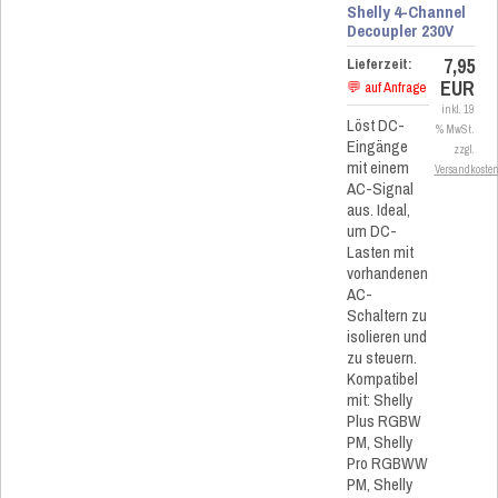
Shelly 4-Channel
Decoupler 230V
7,95
Lieferzeit:
EUR
💬 auf Anfrage
inkl. 19
Löst DC-
% MwSt.
Eingänge
zzgl.
mit einem
Versandkoste
AC-Signal
aus. Ideal,
um DC-
Lasten mit
vorhandenen
AC-
Schaltern zu
isolieren und
zu steuern.
Kompatibel
mit: Shelly
Plus RGBW
PM, Shelly
Pro RGBWW
PM, Shelly