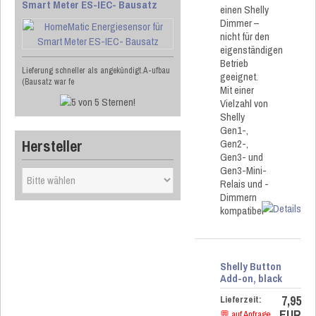
Smart Meter ES-IEC- Bausatz
einen Shelly
Dimmer –
nicht für den
eigenständigen
Betrieb
Lieferung schneller als angekündigt.A-ufbau
geeignet.
(Bausatz war fe
Mit einer
Vielzahl von
Shelly
Gen1-,
Hersteller
Gen2-,
Gen3- und
Gen3-Mini-
Relais und -
Dimmern
kompatibel
Shelly Button
Add-on, black
7,95
Lieferzeit:
EUR
💬 auf Anfrage