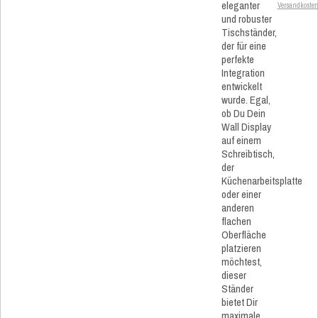
eleganter
Versandkoste
und robuster
Tischständer,
der für eine
perfekte
Integration
entwickelt
wurde. Egal,
ob Du Dein
Wall Display
auf einem
Schreibtisch,
der
Küchenarbeitsplatte
oder einer
anderen
flachen
Oberfläche
platzieren
möchtest,
dieser
Ständer
bietet Dir
maximale