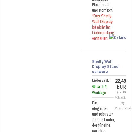
Flexibilität
und Komfort.
*Das Shelly
Wall Display
ist nicht im
Lieferumfang
enthalten.
Shelly Wall
Display Stand
schwarz
22,49
Lieferzeit:
EUR
🟢 ca. 3-4
Werktage
inkl. 19
% MwSt.
Ein
zzgl.
eleganter
Versandkoste
und robuster
Tischständer,
der für eine
perfekte