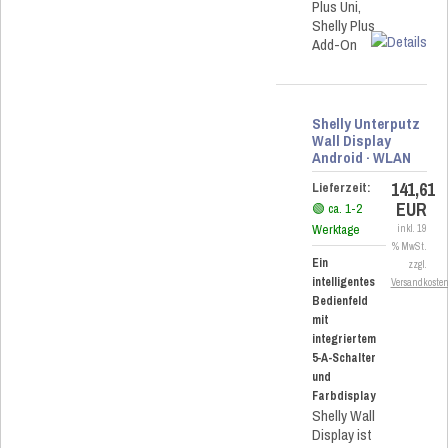
Plus Uni,
Shelly Plus
Add-On
Shelly Unterputz
Wall Display
Android · WLAN
141,61
Lieferzeit:
EUR
🟢 ca. 1-2
Werktage
inkl. 19
% MwSt.
Ein
zzgl.
intelligentes
Versandkoste
Bedienfeld
mit
integriertem
5-A-Schalter
und
Farbdisplay
Shelly Wall
Display ist