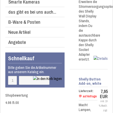
Smarte Kameras
Erweitere die
Stromversorgungsopti
das gibt es bei uns auch...
des Shelly
Wall Display
Stands,
B-Ware & Posten
indem Du
die
Neue Artikel
austauschbare
Kappe durch
Angebote
den Shelly
Socket
Adapter
Schnellkauf
ersetzt.
Bitte geben Sie die Artikelnummer
aus unserem Katalog ein.
Shelly Button
Add-on, white
7,95
Lieferzeit:
Shopbewertung
EUR
💬 auf Anfrage
inkl. 19
4.98
/
5
.00
Macht
% MwSt.
Lampen,
zzgl.