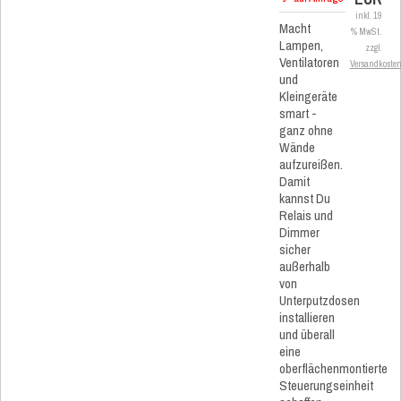
inkl. 19
Macht
% MwSt.
Lampen,
zzgl.
Ventilatoren
Versandkoste
und
Kleingeräte
smart -
ganz ohne
Wände
aufzureißen.
Damit
kannst Du
Relais und
Dimmer
sicher
außerhalb
von
Unterputzdosen
installieren
und überall
eine
oberflächenmontierte
Steuerungseinheit