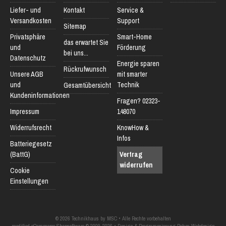
Liefer- und
Kontakt
Service &
Versandkosten
Support
Sitemap
Privatsphäre
Smart-Home
das erwartet Sie
und
Förderung
bei uns...
Datenschutz
Energie sparen
Rückrufwunsch
Unsere AGB
mit smarter
und
Technik
Gesamtübersicht
Kundeninformationen
Fragen? 02323-
Impressum
148070
Widerrufsrecht
KnowHow &
Infos
Batteriegesetz
(BattG)
Vertrag
widerrufen
Cookie
Einstellungen
© 2026 Technikhaus by MSC • Alle Rechte vorbehalten