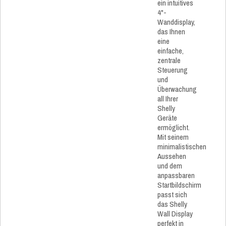
ein intuitives
4"-
Wanddisplay,
das Ihnen
eine
einfache,
zentrale
Steuerung
und
Überwachung
all Ihrer
Shelly
Geräte
ermöglicht.
Mit seinem
minimalistischen
Aussehen
und dem
anpassbaren
Startbildschirm
passt sich
das Shelly
Wall Display
perfekt in