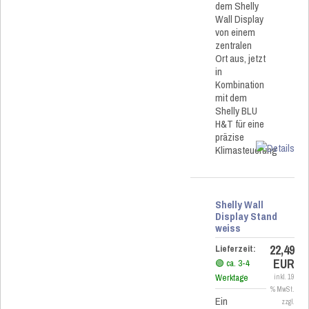
dem Shelly
Wall Display
von einem
zentralen
Ort aus, jetzt
in
Kombination
mit dem
Shelly BLU
H&T für eine
präzise
Klimasteuerung
Shelly Wall
Display Stand
weiss
22,49
Lieferzeit:
EUR
🟢 ca. 3-4
Werktage
inkl. 19
% MwSt.
Ein
zzgl.