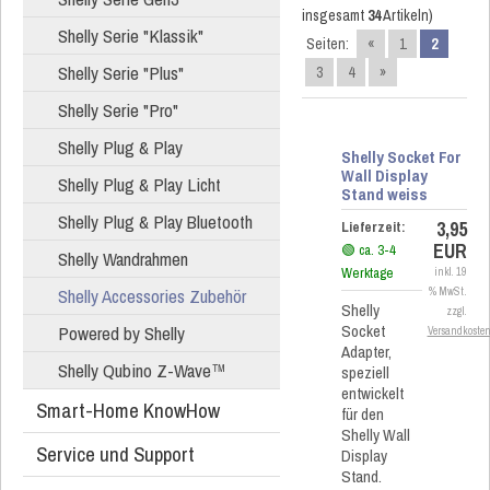
insgesamt
34
Artikeln)
Shelly Serie "Klassik"
Seiten:
«
1
2
Shelly Serie "Plus"
3
4
»
Shelly Serie "Pro"
Shelly Plug & Play
Shelly Socket For
Wall Display
Shelly Plug & Play Licht
Stand weiss
Shelly Plug & Play Bluetooth
3,95
Lieferzeit:
EUR
🟢 ca. 3-4
Shelly Wandrahmen
Werktage
inkl. 19
Shelly Accessories Zubehör
% MwSt.
Shelly
zzgl.
Socket
Powered by Shelly
Versandkoste
Adapter,
Shelly Qubino Z-Wave™
speziell
entwickelt
Smart-Home KnowHow
für den
Shelly Wall
Service und Support
Display
Stand.