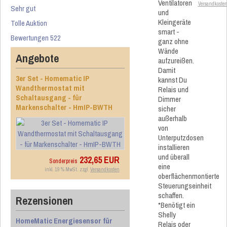
Ventilatoren
Versandkoste
Sehr gut
und
Kleingeräte
Tolle Auktion
smart -
Bewertungen 522
ganz ohne
Wände
Angebote
aufzureißen.
Damit
3er Set - Homematic IP
kannst Du
Wandthermostat mit
Relais und
Schaltausgang - für
Dimmer
Markenschalter - HmIP-BWTH
sicher
außerhalb
von
Unterputzdosen
installieren
und überall
232,65 EUR
Sonderpreis
eine
inkl. 19 % MwSt. zzgl.
Versandkosten
oberflächenmontierte
Steuerungseinheit
schaffen.
Rezensionen
*Benötigt ein
Shelly
HomeMatic Energiesensor für
Relais oder