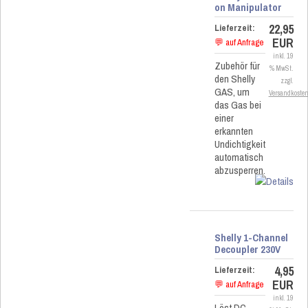
on Manipulator
22,95
Lieferzeit:
EUR
💬 auf Anfrage
inkl. 19
Zubehör für
% MwSt.
den Shelly
zzgl.
GAS, um
Versandkoste
das Gas bei
einer
erkannten
Undichtigkeit
automatisch
abzusperren.
Shelly 1-Channel
Decoupler 230V
4,95
Lieferzeit:
EUR
💬 auf Anfrage
inkl. 19
Löst DC-