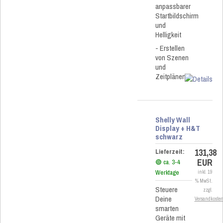
anpassbarer
Startbildschirm
und
Helligkeit
- Erstellen
von Szenen
und
Zeitplänen
Shelly Wall
Display + H&T
schwarz
131,38
Lieferzeit:
EUR
🟢 ca. 3-4
Werktage
inkl. 19
% MwSt.
Steuere
zzgl.
Deine
Versandkoste
smarten
Geräte mit