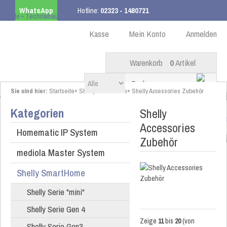
WhatsApp
Hotline:
02323 - 1480721
Kostenloser Versand
ab 99,00 € innerhalb DE
Kasse
Mein Konto
Anmelden
Warenkorb
0
Artikel
Sie sind hier:
Startseite
»
Shelly SmartHome
»
Shelly Accessories Zubehör
Kategorien
Shelly
Accessories
Homematic IP System
Zubehör
mediola Master System
Shelly SmartHome
Shelly Serie "mini"
Shelly Serie Gen 4
Zeige
11
bis
20
(von
Shelly Serie Gen3