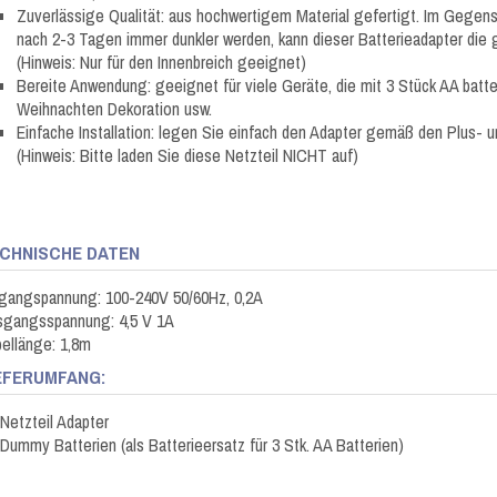
Zuverlässige Qualität: aus hochwertigem Material gefertigt. Im Gegens
nach 2-3 Tagen immer dunkler werden, kann dieser Batterieadapter die g
(Hinweis: Nur für den Innenbreich geeignet)
Bereite Anwendung: geeignet für viele Geräte, die mit 3 Stück AA batter
Weihnachten Dekoration usw.
Einfache Installation: legen Sie einfach den Adapter gemäß den Plus- un
(Hinweis: Bitte laden Sie diese Netzteil NICHT auf)
CHNISCHE DATEN
gangspannung: 100-240V 50/60Hz, 0,2A
sgangsspannung: 4,5 V 1A
ellänge: 1,8m
EFERUMFANG:
 Netzteil Adapter
 Dummy Batterien (als Batterieersatz für 3 Stk. AA Batterien)