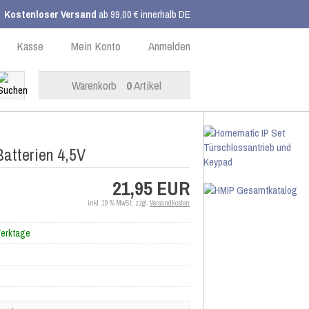
Kostenloser Versand
ab 99,00 € innerhalb DE
Kasse
Mein Konto
Anmelden
Warenkorb
0
Artikel
Batterien 4,5V
21,95 EUR
inkl. 19 % MwSt. zzgl.
Versandkosten
Werktage
P