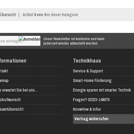
Übersicht
|
Artikel
6 von 9
in dieser Kategorie
Unser Newsletter ist kostenlos und kann
jederzeit wieder abbestellt werden.
formationen
Technikhaus
ntakt
Service & Support
temap
Smart-Home Förderung
 erwartet Sie bei uns...
Energie sparen mit smarter Technik
ckrufwunsch
Fragen? 02323-148070
samtübersicht
KnowHow & Infos
Vertrag widerrufen