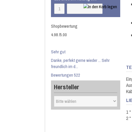
Shopbewertung
4.98
/
5
.00
Sehr gut
Danke, perfekt gerne wieder ... Sehr
freundlich im d...
TE
Bewertungen 522
Ein
Au
Hersteller
Kab
LI
1 *
2 *