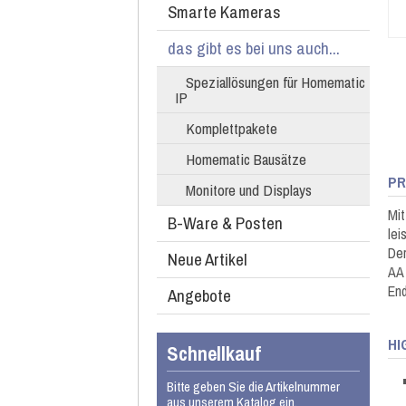
Smarte Kameras
das gibt es bei uns auch...
Speziallösungen für Homematic
IP
Komplettpakete
Homematic Bausätze
PR
Monitore und Displays
Mit
B-Ware & Posten
lei
Der
Neue Artikel
AA 
End
Angebote
HI
Schnellkauf
Bitte geben Sie die Artikelnummer
aus unserem Katalog ein.