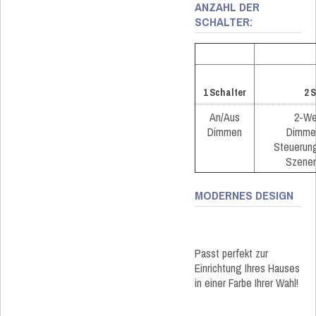
ANZAHL DER
SCHALTER:
1 Schalter
2 
An/Aus
2-We
Dimmen
Dimmen
Steuerung
Szenen
MODERNES DESIGN
Passt perfekt zur
Einrichtung Ihres Hauses
in einer Farbe Ihrer Wahl!