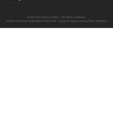
© 2026 Technikhaus by MSC • Alle Rechte vorbehalten
modified eCommerce Shopsoftware © 2009-2026 • Design & Programmierung Rehm Webdesign