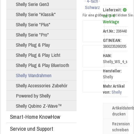
Shelly Serie Gen3
Lieferzeit:
🟢
Shelly Serie "Klassik"
Für eine größere Ansicht klicken Sie
ca. 3-4
Werktage
Shelly Serie "Plus"
Art.Nr.:
206440
Shelly Serie "Pro"
GTIN/EAN:
Shelly Plug & Play
3800235266205
Shelly Plug & Play Licht
HAN:
Shelly_WS_4_s
Shelly Plug & Play Bluetooth
Hersteller:
Shelly Wandrahmen
Shelly
Shelly Accessories Zubehör
Mehr Artikel
von:
Shelly
Powered by Shelly
Shelly Qubino Z-Wave™
Artikeldatenb
drucken
Smart-Home KnowHow
Rezension
Service und Support
schreiben