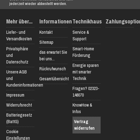
jederzeit wieder abbestellt werden.
Mehr über...
Informationen
Technikhaus
Zahlungsoptio
Liefer- und
Kontakt
Service &
Versandkosten
Support
Sitemap
Privatsphäre
Smart-Home
das erwartet Sie
und
Förderung
bei uns...
Datenschutz
Energie sparen
Rückrufwunsch
Unsere AGB
mit smarter
und
Technik
Gesamtübersicht
Kundeninformationen
Fragen? 02323-
Impressum
148070
Widerrufsrecht
KnowHow &
Infos
Batteriegesetz
(BattG)
Vertrag
widerrufen
Cookie
Einstellungen