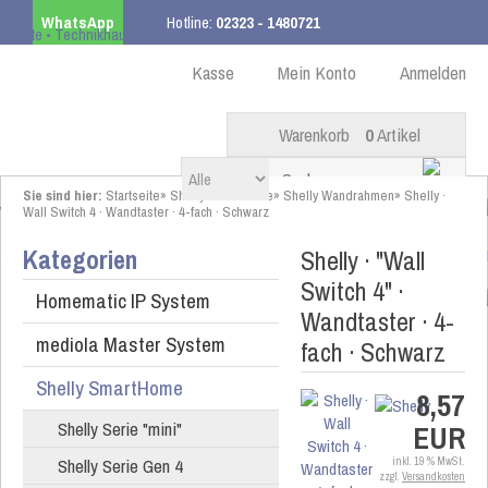
WhatsApp
Hotline:
02323 - 1480721
Kostenloser Versand
ab 99,00 € innerhalb DE
Kasse
Mein Konto
Anmelden
Warenkorb
0
Artikel
Sie sind hier:
Startseite
»
Shelly SmartHome
»
Shelly Wandrahmen
»
Shelly ·
Wall Switch 4 · Wandtaster · 4-fach · Schwarz
Kategorien
Shelly · "Wall
Switch 4" ·
Homematic IP System
Wandtaster · 4-
mediola Master System
fach · Schwarz
Shelly SmartHome
8,57
Shelly Serie "mini"
EUR
Shelly Serie Gen 4
inkl. 19 % MwSt.
zzgl.
Versandkosten