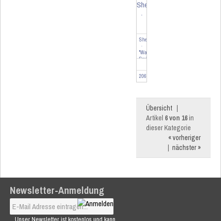
Shelly
·
"Wall
Switch
4"
·
206439
Wandtaster
·
4-...
Übersicht
|
Artikel
6 von 16
in
dieser Kategorie
« vorheriger
|
nächster »
Newsletter-Anmeldung
Unser Newsletter ist kostenlos und kann