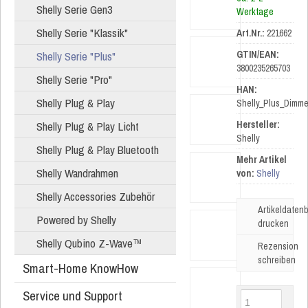
Shelly Serie Gen3
Werktage
Shelly Serie "Klassik"
Art.Nr.:
221662
Shelly Serie "Plus"
GTIN/EAN:
3800235265703
Shelly Serie "Pro"
HAN:
Shelly Plug & Play
Shelly_Plus_Dimme
Shelly Plug & Play Licht
Hersteller:
Shelly
Shelly Plug & Play Bluetooth
Mehr Artikel
Shelly Wandrahmen
von:
Shelly
Shelly Accessories Zubehör
Artikeldatenb
Powered by Shelly
drucken
Shelly Qubino Z-Wave™
Rezension
schreiben
Smart-Home KnowHow
Service und Support