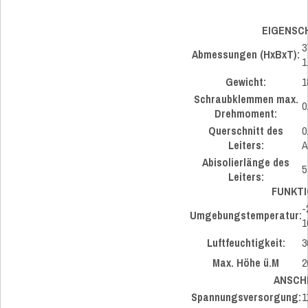
EIGENSC
3
Abmessungen (HxBxT):
1
Gewicht:
1
Schraubklemmen max.
0
Drehmoment:
Querschnitt des
0
Leiters:
Abisolierlänge des
5
Leiters:
FUNKT
-
Umgebungstemperatur:
1
Luftfeuchtigkeit:
3
Max. Höhe ü.M
2
ANSCH
Spannungsversorgung:
1