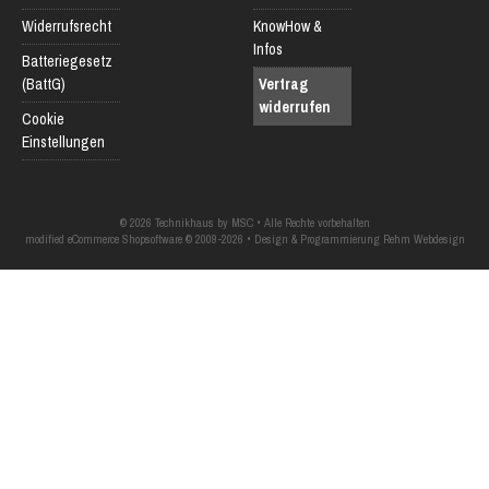
Widerrufsrecht
KnowHow &
Infos
Batteriegesetz
(BattG)
Vertrag
widerrufen
Cookie
Einstellungen
© 2026 Technikhaus by MSC • Alle Rechte vorbehalten
modified eCommerce Shopsoftware © 2009-2026 • Design & Programmierung Rehm Webdesign