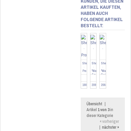
KUNDEN, DIE DIESEN
ARTIKEL KAUFTEN,
HABEN AUCH
FOLGENDE ARTIKEL
BESTELLT:
Shelly
Shelly
Shelly
·
·
·
Pro
"Wall
"Wall
·
Frame
Switch
"Pro
3"
4"
4PM"
·
·
190957
209838
206439
·
Wandtaster
Wandtaster
Relais
Rahme...
·
·
4-...
max.
4...
Übersicht
|
Artikel
1 von 3
in
dieser Kategorie
« vorheriger
|
nächster »