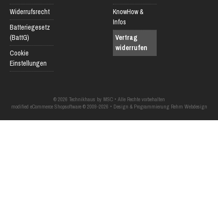
Widerrufsrecht
KnowHow &
Infos
Batteriegesetz
(BattG)
Vertrag
widerrufen
Cookie
Einstellungen
© 2026 Technikhaus by MSC • Alle Rechte vorbehalten
modified eCommerce Shopsoftware © 2009-2026 • Design & Programmierung Rehm Webdesign