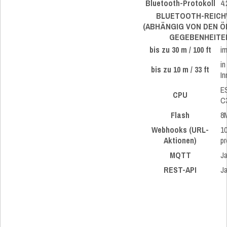
Bluetooth-Protokoll
4.
BLUETOOTH-REICH
(ABHÄNGIG VON DEN Ö
GEGEBENHEITEN
bis zu 30 m / 100 ft
im
in
bis zu 10 m / 33 ft
I
E
CPU
C
Flash
8
Webhooks (URL-
10
Aktionen)
p
MQTT
J
REST-API
J