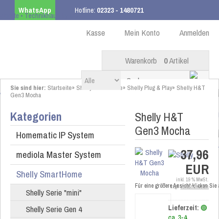
WhatsApp
Hotline:
02323 - 1480721
Kostenloser Versand
ab 99,00 € innerhalb DE
Kasse
Mein Konto
Anmelden
Warenkorb
0
Artikel
Sie sind hier:
Startseite
»
Shelly SmartHome
»
Shelly Plug & Play
»
Shelly H&T
Gen3 Mocha
Kategorien
Shelly H&T
Gen3 Mocha
Homematic IP System
37,96
mediola Master System
EUR
Shelly SmartHome
inkl. 19 % MwSt.
Für eine größere Ansicht klicken Sie
zzgl.
Versandkosten
Shelly Serie "mini"
Shelly Serie Gen 4
Lieferzeit:
🟢
ca. 3-4