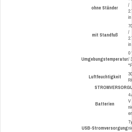
/
ohne Ständer
2.
in
7
/
mit Standfuß
2.
in
0 
Umgebungstemperatur
/ 
°
3
Luftfeuchtigkeit
R
STROMVERSORGU
4 
V 
Batterien
ni
en
T
USB-Stromversorgung
ni