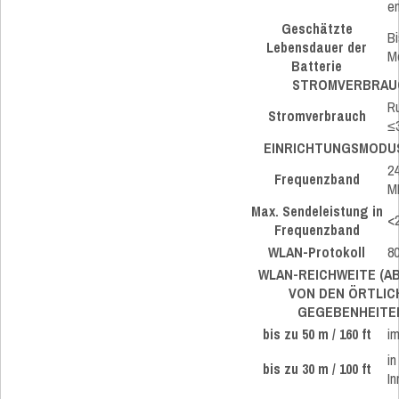
en
Geschätzte
Bi
Lebensdauer der
M
Batterie
STROMVERBRAU
R
Stromverbrauch
≤
EINRICHTUNGSMODUS
24
Frequenzband
M
Max. Sendeleistung in
<
Frequenzband
WLAN-Protokoll
80
WLAN-REICHWEITE (A
VON DEN ÖRTLIC
GEGEBENHEITEN
bis zu 50 m / 160 ft
im
in
bis zu 30 m / 100 ft
I