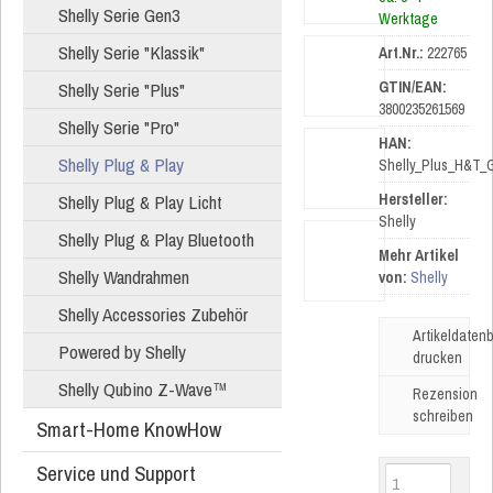
Shelly Serie Gen3
Werktage
Shelly Serie "Klassik"
Art.Nr.:
222765
Shelly Serie "Plus"
GTIN/EAN:
3800235261569
Shelly Serie "Pro"
HAN:
Shelly Plug & Play
Shelly_Plus_H&T_
Shelly Plug & Play Licht
Hersteller:
Shelly
Shelly Plug & Play Bluetooth
Mehr Artikel
Shelly Wandrahmen
von:
Shelly
Shelly Accessories Zubehör
Artikeldatenb
Powered by Shelly
drucken
Shelly Qubino Z-Wave™
Rezension
schreiben
Smart-Home KnowHow
Service und Support