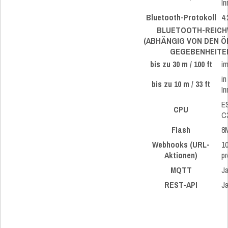
I
Bluetooth-Protokoll
4.
BLUETOOTH-REICH
(ABHÄNGIG VON DEN Ö
GEGEBENHEITEN
bis zu 30 m / 100 ft
im
in
bis zu 10 m / 33 ft
I
E
CPU
C
Flash
8
Webhooks (URL-
10
Aktionen)
p
MQTT
J
REST-API
J