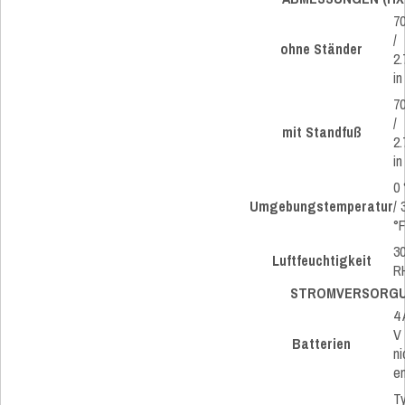
7
/
ohne Ständer
2.
in
7
/
mit Standfuß
2.
in
0 
Umgebungstemperatur
/ 
°
3
Luftfeuchtigkeit
R
STROMVERSORGU
4 
V 
Batterien
ni
en
T