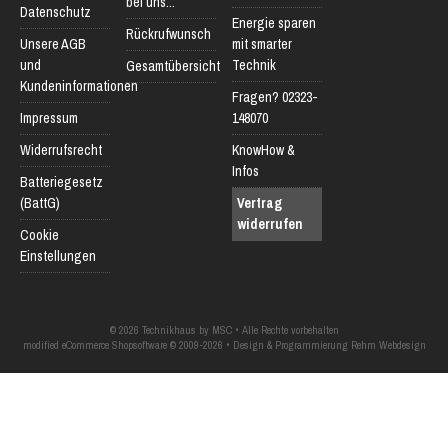
bei uns...
Datenschutz
Energie sparen
Rückrufwunsch
Unsere AGB
mit smarter
und
Technik
Gesamtübersicht
Kundeninformationen
Fragen? 02323-
Impressum
148070
Widerrufsrecht
KnowHow &
Infos
Batteriegesetz
(BattG)
Vertrag
widerrufen
Cookie
Einstellungen
© 2026 Technikhaus by MSC • Alle Rechte vorbehalten
modified eCommerce Shopsoftware © 2009-2026 • Design & Programmierung Rehm Webdesign