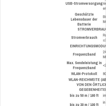
USB-Stromversorgung
ni
en
Geschätzte
Bi
Lebensdauer der
M
Batterie
STROMVERBRAU
R
Stromverbrauch
≤
EINRICHTUNGSMODUS
24
Frequenzband
M
Max. Sendeleistung in
<
Frequenzband
WLAN-Protokoll
80
WLAN-REICHWEITE (A
VON DEN ÖRTLIC
GEGEBENHEITEN
bis zu 50 m / 160 ft
im
in
bis zu 30 m / 100 ft