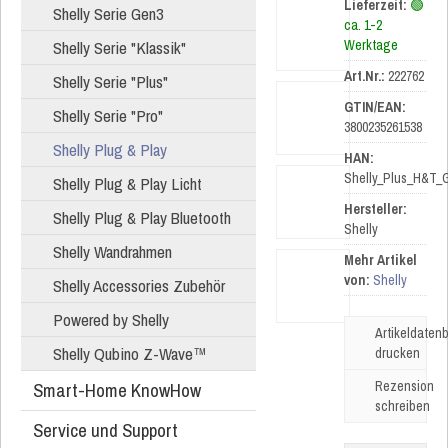
Lieferzeit:
🟢
Shelly Serie Gen3
ca. 1-2
Shelly Serie "Klassik"
Werktage
Art.Nr.:
222762
Shelly Serie "Plus"
GTIN/EAN:
Shelly Serie "Pro"
3800235261538
Shelly Plug & Play
HAN:
Shelly_Plus_H&T_
Shelly Plug & Play Licht
Hersteller:
Shelly Plug & Play Bluetooth
Shelly
Shelly Wandrahmen
Mehr Artikel
von:
Shelly
Shelly Accessories Zubehör
Powered by Shelly
Artikeldatenb
Shelly Qubino Z-Wave™
drucken
Smart-Home KnowHow
Rezension
schreiben
Service und Support