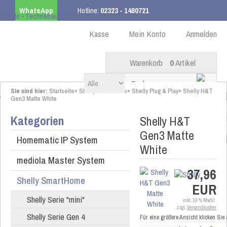
WhatsApp
Hotline:
02323 - 1480721
Kostenloser Versand
ab 99,00 € innerhalb DE
Kasse
Mein Konto
Anmelden
Warenkorb
0
Artikel
Sie sind hier:
Startseite
»
Shelly SmartHome
»
Shelly Plug & Play
»
Shelly H&T
Gen3 Matte White
Kategorien
Shelly H&T
Gen3 Matte
Homematic IP System
White
mediola Master System
37,96
Shelly SmartHome
EUR
Shelly Serie "mini"
inkl. 19 % MwSt.
zzgl.
Versandkosten
Shelly Serie Gen 4
Für eine größere Ansicht klicken Sie