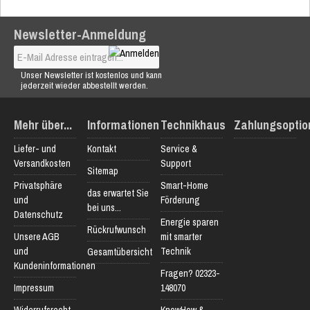
Newsletter-Anmeldung
Unser Newsletter ist kostenlos und kann
jederzeit wieder abbestellt werden.
Mehr über...
Informationen
Technikhaus
Zahlungsoptio
Liefer- und
Kontakt
Service &
Versandkosten
Support
Sitemap
Privatsphäre
Smart-Home
das erwartet Sie
und
Förderung
bei uns...
Datenschutz
Energie sparen
Rückrufwunsch
Unsere AGB
mit smarter
und
Technik
Gesamtübersicht
Kundeninformationen
Fragen? 02323-
Impressum
148070
Widerrufsrecht
KnowHow &