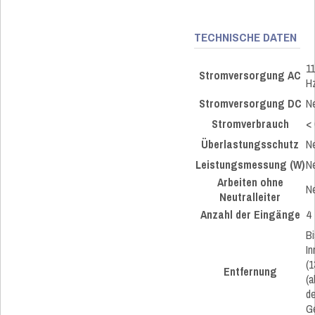
TECHNISCHE DATEN
11
Stromversorgung AC
H
Stromversorgung DC
N
Stromverbrauch
< 
Überlastungsschutz
N
Leistungsmessung (W)
N
Arbeiten ohne
N
Neutralleiter
Anzahl der Eingänge
4
Bi
I
(1
Entfernung
(
de
G