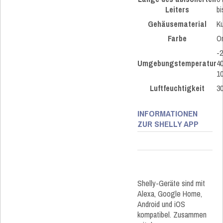
Leiters
bi
Gehäusematerial
Ku
Farbe
O
-2
Umgebungstemperatur
40
10
Luftfeuchtigkeit
3
INFORMATIONEN
ZUR SHELLY APP
Shelly-Geräte sind mit
Alexa, Google Home,
Android und iOS
kompatibel. Zusammen