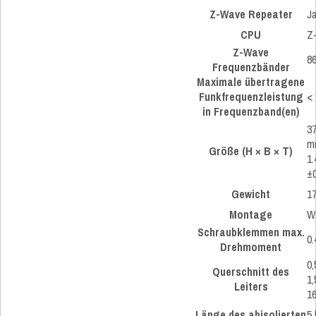
Z-Wave Repeater
J
CPU
Z
Z-Wave
8
Frequenzbänder
Maximale übertragene
Funkfrequenzleistung
<
in Frequenzband(en)
3
m
Größe (H × B × T)
1.
±0
Gewicht
17
Montage
W
Schraubklemmen max.
0.
Drehmoment
0,
Querschnitt des
1,
Leiters
1
Länge des abisolierten
5 