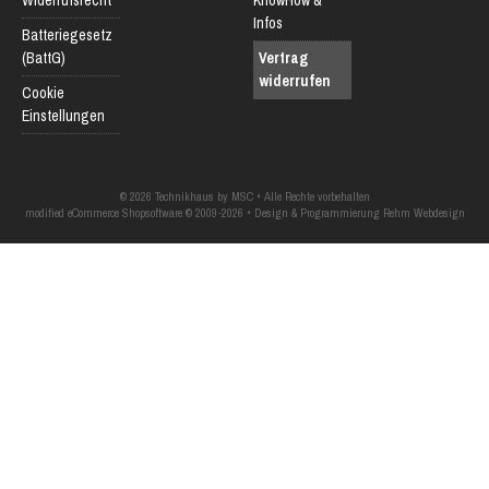
Infos
Batteriegesetz
(BattG)
Vertrag
widerrufen
Cookie
Einstellungen
© 2026 Technikhaus by MSC • Alle Rechte vorbehalten
modified eCommerce Shopsoftware © 2009-2026 • Design & Programmierung Rehm Webdesign