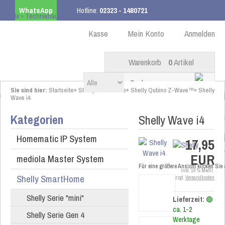
WhatsApp
Hotline:
02323 - 1480721
Kostenloser Versand
ab 99,00 € innerhalb DE
Kasse
Mein Konto
Anmelden
Warenkorb
0
Artikel
Sie sind hier:
Startseite
»
Shelly SmartHome
»
Shelly Qubino Z-Wave™
»
Shelly
Wave i4
Kategorien
Shelly Wave i4
Homematic IP System
17,95
EUR
mediola Master System
Für eine größere Ansicht klicken Sie
inkl. 19 % MwSt.
Shelly SmartHome
zzgl.
Versandkosten
Shelly Serie "mini"
Lieferzeit:
🟢
ca. 1-2
Shelly Serie Gen 4
Werktage