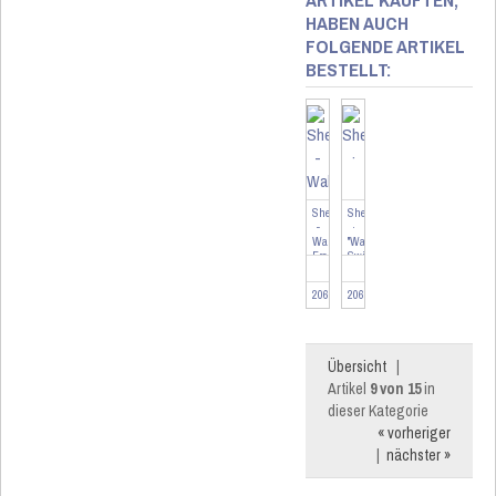
HABEN AUCH
FOLGENDE ARTIKEL
BESTELLT:
Shelly
Shelly
-
·
Wall
"Wall
Frame
Switch
1
4"
-
·
206478
206439
Wandtaster
Wandtaster
Rahmen
·
...
4-...
Übersicht
|
Artikel
9 von 15
in
dieser Kategorie
« vorheriger
|
nächster »