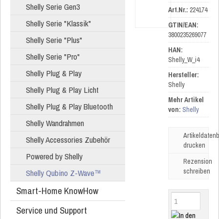
Shelly Serie Gen3
Art.Nr.:
224174
Shelly Serie "Klassik"
GTIN/EAN:
3800235269077
Shelly Serie "Plus"
HAN:
Shelly Serie "Pro"
Shelly_W_i4
Shelly Plug & Play
Hersteller:
Shelly
Shelly Plug & Play Licht
Mehr Artikel
Shelly Plug & Play Bluetooth
von:
Shelly
Shelly Wandrahmen
Artikeldatenb
Shelly Accessories Zubehör
drucken
Powered by Shelly
Rezension
schreiben
Shelly Qubino Z-Wave™
Smart-Home KnowHow
Service und Support