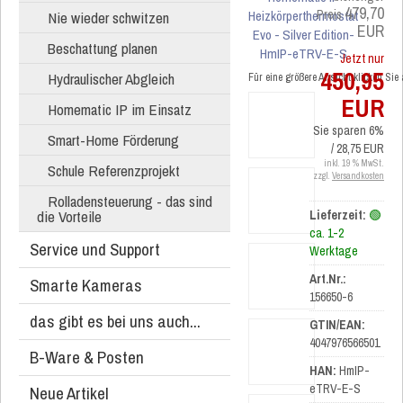
479,70
Preis
Nie wieder schwitzen
EUR
Beschattung planen
Jetzt nur
450,95
Hydraulischer Abgleich
Für eine größere Ansicht klicken Sie
EUR
Homematic IP im Einsatz
Sie sparen 6%
Smart-Home Förderung
/ 28,75 EUR
inkl. 19 % MwSt.
Schule Referenzprojekt
zzgl.
Versandkosten
Rolladensteuerung - das sind
die Vorteile
Lieferzeit:
🟢
ca. 1-2
Service und Support
Werktage
Art.Nr.:
Smarte Kameras
156650-6
das gibt es bei uns auch...
GTIN/EAN:
4047976566501
B-Ware & Posten
HAN:
HmIP-
eTRV-E-S
Neue Artikel