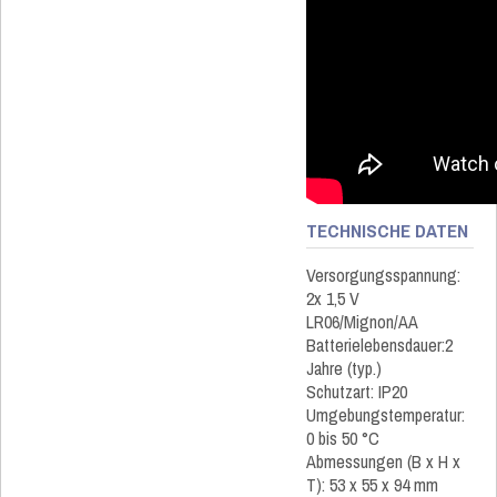
TECHNISCHE DATEN
Versorgungsspannung:
2x 1,5 V
LR06/Mignon/AA
Batterielebensdauer:2
Jahre (typ.)
Schutzart: IP20
Umgebungstemperatur:
0 bis 50 °C
Abmessungen (B x H x
T): 53 x 55 x 94 mm