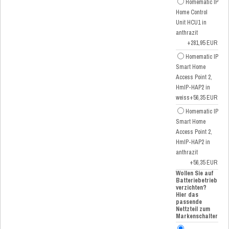
Homematic IP
Home Control
Unit HCU1 in
anthrazit
+281,95 EUR
Homematic IP
Smart Home
Access Point 2,
HmIP-HAP2 in
weiss
+56,35 EUR
Homematic IP
Smart Home
Access Point 2,
HmIP-HAP2 in
anthrazit
+56,35 EUR
Wollen Sie auf
Batteriebetrieb
verzichten?
Hier das
passende
Nettzteil zum
Markenschalter