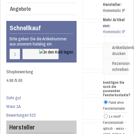
Hersteller:
Angebote
Homematic IP
Mehr Artikel
von:
Schnellkauf
Homematic IP
Bitte geben Sie die Artikelnummer
aus unserem Katalog ein.
Artikeldatenb
drucken
Rezension
schreiben
Shopbewertung
4.98
/
5
.00
benötigen Sie
noch die
passenden
Fensterkontakte?
Sehr gut
Paket ohne
Ware 1A
Fensterkontakte
Bewertungen 522
1 x HmIP -
Fensterkontakt -
Hersteller
optisch - weiss -