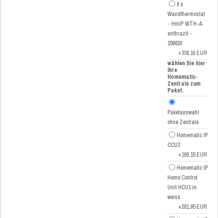
6 x
Wandthermostat
- HmIP WTH-A
anthrazit -
159820
+338,10 EUR
wählen Sie hier
Ihre
Homematic-
Zentrale zum
Paket.
Paketauswahl
ohne Zentrale
Homematic IP
CCU3
+169,15 EUR
Homematic IP
Home Control
Unit HCU1 in
weiss
+281,95 EUR