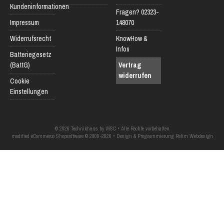
Kundeninformationen
Fragen? 02323-
Impressum
148070
Widerrufsrecht
KnowHow &
Infos
Batteriegesetz
(BattG)
Vertrag
widerrufen
Cookie
Einstellungen
© 2026 Technikhaus by MSC • Alle Rechte vorbehalten
modified eCommerce Shopsoftware © 2009-2026 • Design & Programmierung Rehm Webdesign