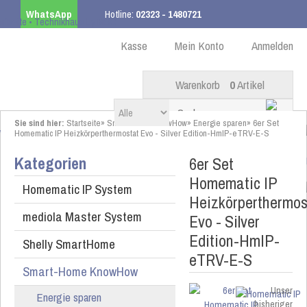
WhatsApp
Hotline:
02323 - 1480721
Kostenloser Versand
ab 99,00 € innerhalb DE
Kasse
Mein Konto
Anmelden
Warenkorb
0
Artikel
Sie sind hier:
Startseite
»
Smart-Home KnowHow
»
Energie sparen
»
6er Set
Homematic IP Heizkörperthermostat Evo - Silver Edition-HmIP-eTRV-E-S
Kategorien
6er Set
Homematic IP
Homematic IP System
Heizkörperthermos
mediola Master System
Evo - Silver
Edition-HmIP-
Shelly SmartHome
eTRV-E-S
Smart-Home KnowHow
Unser
Energie sparen
bisheriger