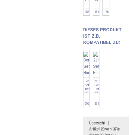
Evo
IP
IP
-
Heizkörperthermostat
Heizkörperthermostat
Si...
...
...
156650
156650-3
156650-2
DIESES PRODUKT
IST Z.B.
KOMPATIBEL ZU:
3er
2er
Set
Set
Homematic
Homematic
IP
IP
Heizkörperthermostat
Heizkörperthermostat
...
...
156650-3
156650-2
Übersicht
|
Artikel
29 von 37
in