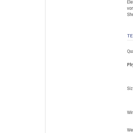
Ele
vom
She
TE
Qua
Ph
Si
Wir
We