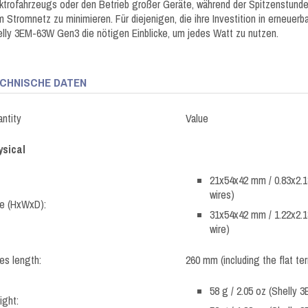
ktrofahrzeugs oder den Betrieb großer Geräte, während der Spitzenstund
 Stromnetz zu minimieren. Für diejenigen, die ihre Investition in erneuer
lly 3EM-63W Gen3 die nötigen Einblicke, um jedes Watt zu nutzen.
CHNISCHE DATEN
ntity
Value
ysical
21x54x42 mm / 0.83x2.1
wires)
ze (HxWxD):
31x54x42 mm / 1.22x2.1
wire)
es length:
260 mm (including the flat ter
58 g / 2.05 oz (Shelly 
ight: