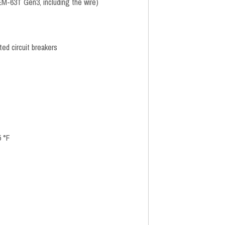
3EM-63T Gen3, including the wire)
ed circuit breakers
5 °F