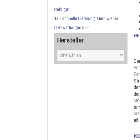
Sehr gut
1a - schnelle Lieferung. Gern wieder.
Bewertungen 522
HE
Hersteller
Der
Ene
Ech
Str
der
die
Mög
erm
ers
eff
KO