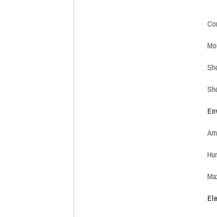
Con
Mou
She
She
En
Amb
Hum
Max
Ele