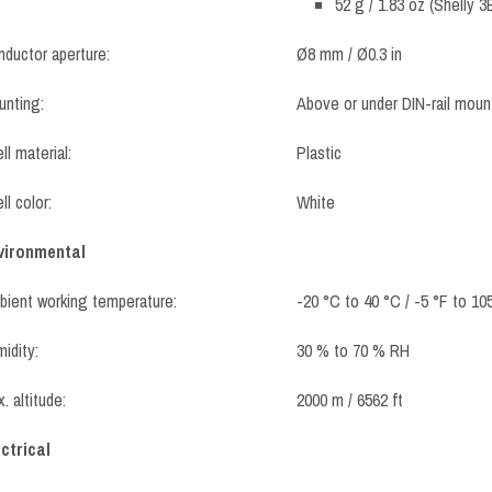
52 g / 1.83 oz (Shelly 
ductor aperture:
Ø8 mm / Ø0.3 in
nting:
Above or under DIN-rail mount
ll material:
Plastic
ll color:
White
vironmental
ient working temperature:
-20 °C to 40 °C / -5 °F to 10
idity:
30 % to 70 % RH
. altitude:
2000 m / 6562 ft
ctrical