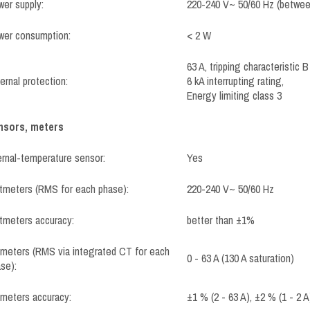
er supply:
220-240 V~ 50/60 Hz (betwee
wer consumption:
< 2 W
63 A, tripping characteristic B
ernal protection:
6 kA interrupting rating,
Energy limiting class 3
nsors, meters
ernal-temperature sensor:
Yes
tmeters (RMS for each phase):
220-240 V~ 50/60 Hz
tmeters accuracy:
better than ±1%
eters (RMS via integrated CT for each
0 - 63 A (130 A saturation)
se):
meters accuracy:
±1 % (2 - 63 A), ±2 % (1 - 2 A