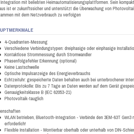
 Integration mit beliebten Heimautomatisierungsplattformen. Sein kompaktes
aus ist er zukunftssicher und unterstützt die Überwachung von Photovolta
sammen mit dem Netzverbrauch zu verfolgen
AUPTMERKMALE
4-Quadranten-Messung
Verschiedene Verbindungstypen: dreiphasige oder einphasige Installati
Kontaktlose Strommessung durch Stromwandler
Phasenfolgefehler Erkennung (optional)
Keine Lastschwelle
Optische Impulsanzeige des Energieverbrauchs
Echtzeituhr: gespeicherte Daten behalten auch bei unterbrochener Inte
Datenprotokolle: Bis zu 7 Tage an Daten werden auf dem Gerät gespei
Genauigkeitsklasse B (IEC 62053-21)
Photovoltaik-tauglich
genschaften
WLAN betrieben, Bluetooth-Integration - Verbinde den 3EM-63T Gen3
erforderlich!
Flexible Installation - Montierbar oberhalb oder unterhalb von DIN-Schi