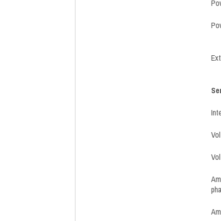
Pow
Po
Ext
Se
Int
Vol
Vol
Amm
pha
Am