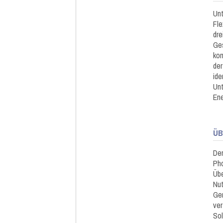
Unt
Fle
dre
Ges
kon
der
ide
Unt
Ene
ÜB
Der
Pho
Übe
Nut
Ger
ver
Sol