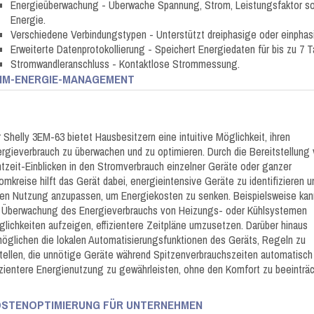
Energieüberwachung - Überwache Spannung, Strom, Leistungsfaktor sow
Energie.
Verschiedene Verbindungstypen - Unterstützt dreiphasige oder einphasi
Erweiterte Datenprotokollierung - Speichert Energiedaten für bis zu 7 T
Stromwandleranschluss - Kontaktlose Strommessung.
IM-ENERGIE-MANAGEMENT
 Shelly 3EM-63 bietet Hausbesitzern eine intuitive Möglichkeit, ihren
rgieverbrauch zu überwachen und zu optimieren. Durch die Bereitstellung
tzeit-Einblicken in den Stromverbrauch einzelner Geräte oder ganzer
omkreise hilft das Gerät dabei, energieintensive Geräte zu identifizieren u
en Nutzung anzupassen, um Energiekosten zu senken. Beispielsweise kan
 Überwachung des Energieverbrauchs von Heizungs- oder Kühlsystemen
lichkeiten aufzeigen, effizientere Zeitpläne umzusetzen. Darüber hinaus
öglichen die lokalen Automatisierungsfunktionen des Geräts, Regeln zu
tellen, die unnötige Geräte während Spitzenverbrauchszeiten automatisch
izientere Energienutzung zu gewährleisten, ohne den Komfort zu beeinträc
STENOPTIMIERUNG FÜR UNTERNEHMEN