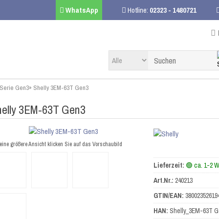
WhatsApp
Hotline:
02323 - 1480721
 Serie Gen3
»
Shelly 3EM-63T Gen3
helly 3EM-63T Gen3
eine größere Ansicht klicken Sie auf das Vorschaubild
Lieferzeit:
🟢 ca. 1-2 
Art.Nr.:
240213
GTIN/EAN:
38002352619
HAN:
Shelly_3EM-63T G