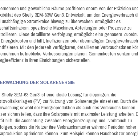
ernehmen und gewerbliche Räume profitieren enorm von der Präzision un
xibilität des Shelly 3EM-63W Gen3. Entwickelt, um den Energieverbrauch ü
i unabhängige Stromkreise hinweg zu überwachen, ermöglicht es
chäftsinhabern, spezifische Maschinen, Abteilungen oder Prozesse zu
trollieren. Diese detaillierte Verfolgung ermöglicht eine genauere Zuordn
 Energiekosten und hilft, Ineffizienzen oder übermäßigen Energieverbrauch
ntifizieren. Mit den jederzeit verfügbaren, detaillierten Verbrauchsdaten k
ernehmen betriebliche Verbesserungen planen, Gemeinkosten senken und
rgieeffizienz in ihren Einrichtungen sicherstellen.
ERWACHUNG DER SOLARENERGIE
 Shelly 3EM-63 Gen3 ist eine ideale Lösung für diejenigen, die
tovoltaikanlagen (PV) zur Nutzung von Solarenergie einsetzen. Durch die
rwachung sowohl der Energieproduktion als auch des Verbrauchs können
zer sicherstellen, dass ihre Solarpanels mit maximaler Leistung arbeiten. 
ät hilft, die Ausrichtung zwischen Energieerzeugung und -verbrauch zu
folgen, sodass die Nutzer ihre Verbrauchsmuster während Perioden hoher
arproduktion optimieren können. Zum Beispiel können Hausbesitzer energ