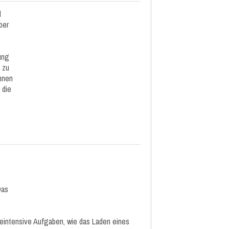
d
ber
ung
 zu
önnen
 die
Das
ieintensive Aufgaben, wie das Laden eines