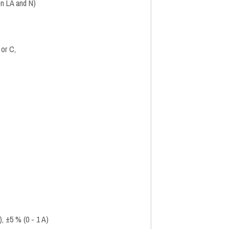
n LA and N)
 or C,
), ±5 % (0 - 1 A)