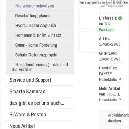
inkl. 19 % MwSt.
Für eine größere Ansicht klicken Sie
Nie wieder schwitzen
zzgl.
Versandkosten
Beschattung planen
Lieferzeit:
🟢
ca. 3-4
Hydraulischer Abgleich
Werktage
Homematic IP im Einsatz
Art.Nr.:
Smart-Home Förderung
154666-S2W6
GTIN/EAN:
Schule Referenzprojekt
154666-S2W6
Rolladensteuerung - das sind
Hersteller:
die Vorteile
PAKETE
Service und Support
HomeMatic IP
Mehr Artikel
Smarte Kameras
von:
PAKETE
HomeMatic IP
das gibt es bei uns auch...
B-Ware & Posten
Artikeldatenb
drucken
Neue Artikel