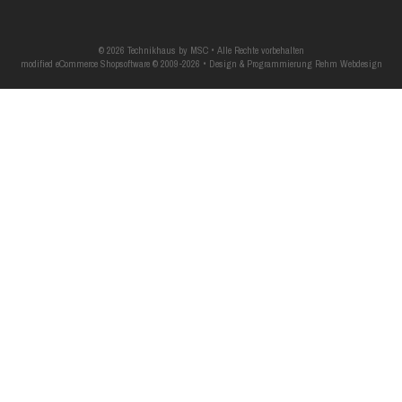
© 2026 Technikhaus by MSC • Alle Rechte vorbehalten
modified eCommerce Shopsoftware © 2009-2026 • Design & Programmierung Rehm Webdesign