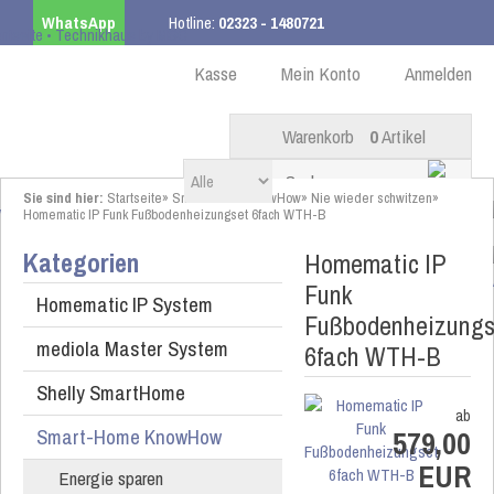
WhatsApp
Hotline:
02323 - 1480721
Kostenloser Versand
ab 99,00 € innerhalb DE
Kasse
Mein Konto
Anmelden
Warenkorb
0
Artikel
Sie sind hier:
Startseite
»
Smart-Home KnowHow
»
Nie wieder schwitzen
»
Homematic IP Funk Fußbodenheizungset 6fach WTH-B
Kategorien
Homematic IP
Funk
Homematic IP System
Fußbodenheizungs
mediola Master System
6fach WTH-B
Shelly SmartHome
ab
Smart-Home KnowHow
579,00
EUR
Energie sparen