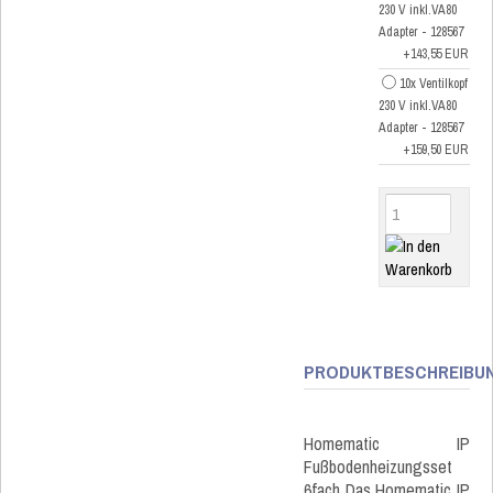
230 V inkl.VA80
Adapter - 128567
+143,55 EUR
10x Ventilkopf
230 V inkl.VA80
Adapter - 128567
+159,50 EUR
PRODUKTBESCHREIBU
Homematic IP
Fußbodenheizungsset
6fach Das Homematic IP