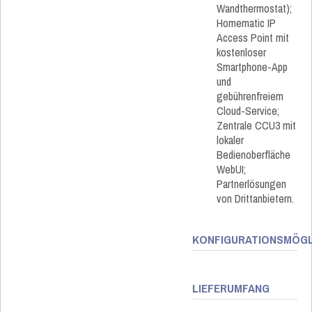
Wandthermostat);
Homematic IP
Access Point mit
kostenloser
Smartphone-App
und
gebührenfreiem
Cloud-Service;
Zentrale CCU3 mit
lokaler
Bedienoberfläche
WebUI;
Partnerlösungen
von Drittanbietern.
KONFIGURATIONSMÖGL
LIEFERUMFANG