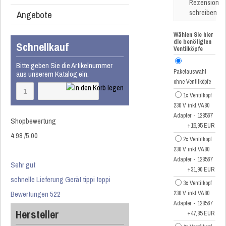
Rezension
Angebote
schreiben
Wählen Sie hier
die benötigten
Schnellkauf
Ventilköpfe
Bitte geben Sie die Artikelnummer
Paketauswahl
aus unserem Katalog ein.
ohne Ventilköpfe
1x Ventilkopf
230 V inkl.VA80
Adapter - 128567
Shopbewertung
+15,95 EUR
4.98
/
5
.00
2x Ventilkopf
230 V inkl.VA80
Adapter - 128567
Sehr gut
+31,90 EUR
schnelle Lieferung Gerät tippi toppi
3x Ventilkopf
Bewertungen 522
230 V inkl.VA80
Adapter - 128567
Hersteller
+47,85 EUR