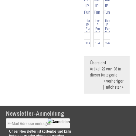
Homematic
Homematic
Homematic
IP
IP
IP
Funk
Funk
Funk
Fußbodenheizungset
Fußbodenheizungset
Fußbodenheizungset
3fach...
4ach
8fach...
...
154666-S2W3
154666-S2W4
154666-S2W8
Übersicht
|
Artikel
22 von 36
in
dieser Kategorie
« vorheriger
|
nächster »
Newsletter-Anmeldung
Unser Newsletter ist kostenlos und kann
jederzeit wieder abbestellt werden.