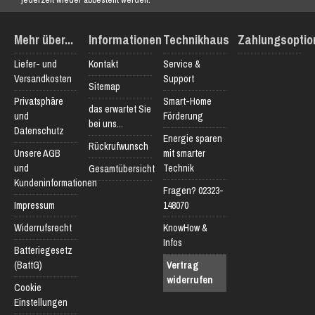
Mehr über...
Informationen
Technikhaus
Zahlungsoptio
Liefer- und
Kontakt
Service &
Versandkosten
Support
Sitemap
Privatsphäre
Smart-Home
das erwartet Sie
und
Förderung
bei uns...
Datenschutz
Energie sparen
Rückrufwunsch
Unsere AGB
mit smarter
und
Technik
Gesamtübersicht
Kundeninformationen
Fragen? 02323-
Impressum
148070
Widerrufsrecht
KnowHow &
Infos
Batteriegesetz
(BattG)
Vertrag
widerrufen
Cookie
Einstellungen